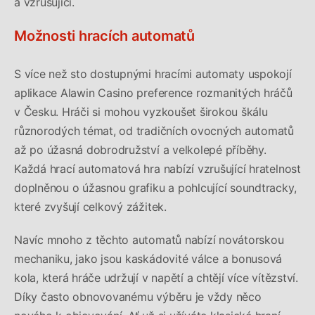
a vzrušující.
Možnosti hracích automatů
S více než sto dostupnými hracími automaty uspokojí
aplikace Alawin Casino preference rozmanitých hráčů
v Česku. Hráči si mohou vyzkoušet širokou škálu
různorodých témat, od tradičních ovocných automatů
až po úžasná dobrodružství a velkolepé příběhy.
Každá hrací automatová hra nabízí vzrušující hratelnost
doplněnou o úžasnou grafiku a pohlcující soundtracky,
které zvyšují celkový zážitek.
Navíc mnoho z těchto automatů nabízí novátorskou
mechaniku, jako jsou kaskádovité válce a bonusová
kola, která hráče udržují v napětí a chtějí více vítězství.
Díky často obnovovanému výběru je vždy něco