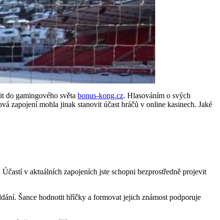
ojit do gamingového světa
bonus-kong.cz
. Hlasováním o svých
ová zapojení mohla jinak stanovit účast hráčů v online kasinech. Jaké
. Účastí v aktuálních zapojeních jste schopni bezprostředně projevit
ddání. Šance hodnotit hříčky a formovat jejich známost podporuje