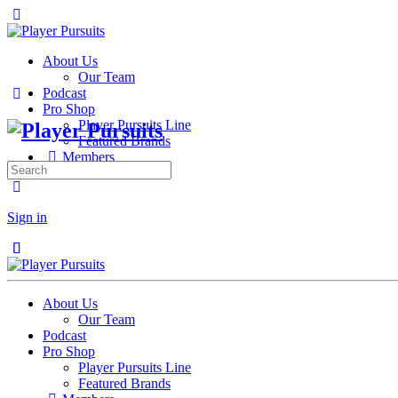
About Us
Our Team
Podcast
Pro Shop
Player Pursuits Line
Featured Brands
Members
Search
for:
Sign in
Close
Close
About Us
Our Team
Podcast
Pro Shop
Player Pursuits Line
Featured Brands