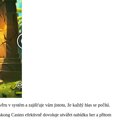
ěru v systém a zajišťuje vám jistotu, že každý hlas se počítá.
ong Casino efektivně dovoluje utvářet nabídku her a přitom