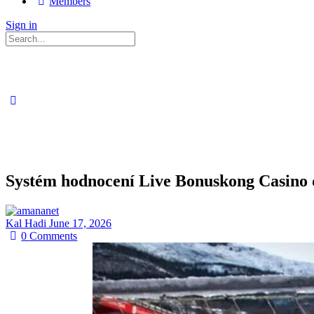
Members
Sign in
Search
for:
Systém hodnocení Live Bonuskong Casino d
Kal Hadi
June 17, 2026
0
Comments