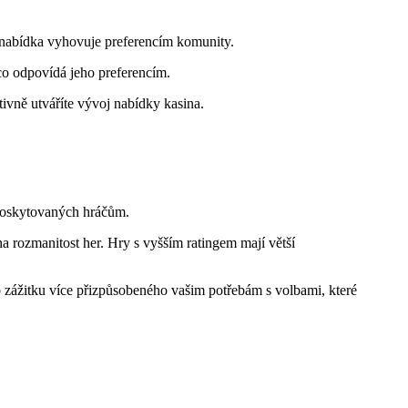
e nabídka vyhovuje preferencím komunity.
co odpovídá jeho preferencím.
ktivně utváříte vývoj nabídky kasina.
 poskytovaných hráčům.
 rozmanitost her. Hry s vyšším ratingem mají větší
o zážitku více přizpůsobeného vašim potřebám s volbami, které