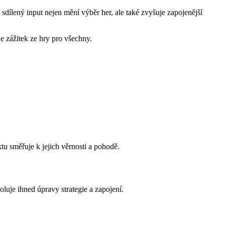
sdílený input nejen mění výběr her, ale také zvyšuje zapojenější
e zážitek ze hry pro všechny.
ktu směřuje k jejich věrnosti a pohodě.
luje ihned úpravy strategie a zapojení.