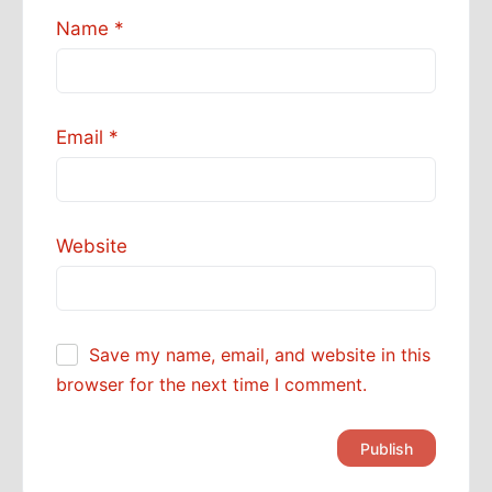
Name
*
Email
*
Website
Save my name, email, and website in this
browser for the next time I comment.