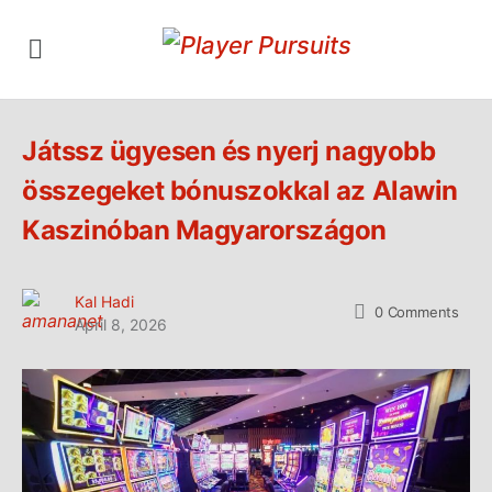
Játssz ügyesen és nyerj nagyobb
összegeket bónuszokkal az Alawin
Kaszinóban Magyarországon
Kal Hadi
0
Comments
April 8, 2026