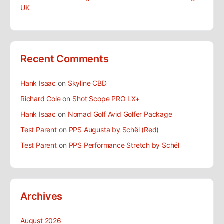
UK
Recent Comments
Hank Isaac
on
Skyline CBD
Richard Cole
on
Shot Scope PRO LX+
Hank Isaac
on
Nomad Golf Avid Golfer Package
Test Parent
on
PPS Augusta by Schël (Red)
Test Parent
on
PPS Performance Stretch by Schël
Archives
August 2026