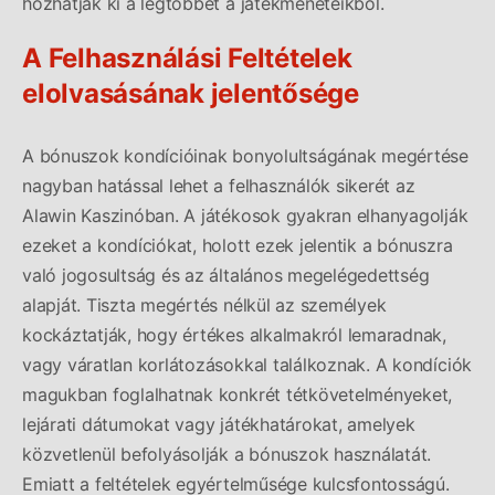
hozhatják ki a legtöbbet a játékmeneteikből.
A Felhasználási Feltételek
elolvasásának jelentősége
A bónuszok kondícióinak bonyolultságának megértése
nagyban hatással lehet a felhasználók sikerét az
Alawin Kaszinóban. A játékosok gyakran elhanyagolják
ezeket a kondíciókat, holott ezek jelentik a bónuszra
való jogosultság és az általános megelégedettség
alapját. Tiszta megértés nélkül az személyek
kockáztatják, hogy értékes alkalmakról lemaradnak,
vagy váratlan korlátozásokkal találkoznak. A kondíciók
magukban foglalhatnak konkrét tétkövetelményeket,
lejárati dátumokat vagy játékhatárokat, amelyek
közvetlenül befolyásolják a bónuszok használatát.
Emiatt a feltételek egyértelműsége kulcsfontosságú.