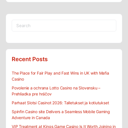
Search
for:
Recent Posts
The Place for Fair Play and Fast Wins in UK with Mafia
Casino
Povolenie a ochrana Lotto Casino na Slovensku –
Prehliadka pre hráčov
Parhaat Slotsi Casinot 2026: Talletukset ja kotiutukset
Spinfin Casino site Delivers a Seamless Mobile Gaming
Adventure in Canada
VIP Treatment at Kings Game Casino Is It Worth Joining in