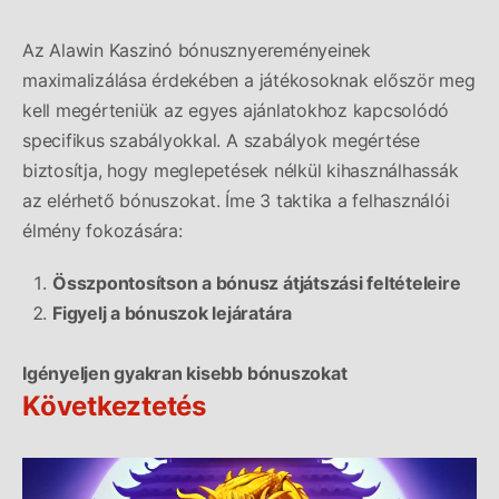
Az Alawin Kaszinó bónusznyereményeinek
maximalizálása érdekében a játékosoknak először meg
kell megérteniük az egyes ajánlatokhoz kapcsolódó
specifikus szabályokkal. A szabályok megértése
biztosítja, hogy meglepetések nélkül kihasználhassák
az elérhető bónuszokat. Íme 3 taktika a felhasználói
élmény fokozására:
Összpontosítson a bónusz átjátszási feltételeire
Figyelj a bónuszok lejáratára
Igényeljen gyakran kisebb bónuszokat
Következtetés