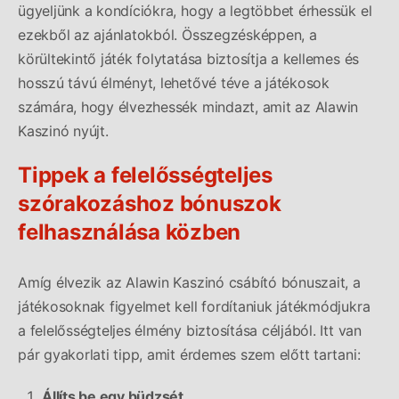
ügyeljünk a kondíciókra, hogy a legtöbbet érhessük el
ezekből az ajánlatokból. Összegzésképpen, a
körültekintő játék folytatása biztosítja a kellemes és
hosszú távú élményt, lehetővé téve a játékosok
számára, hogy élvezhessék mindazt, amit az Alawin
Kaszinó nyújt.
Tippek a felelősségteljes
szórakozáshoz bónuszok
felhasználása közben
Amíg élvezik az Alawin Kaszinó csábító bónuszait, a
játékosoknak figyelmet kell fordítaniuk játékmódjukra
a felelősségteljes élmény biztosítása céljából. Itt van
pár gyakorlati tipp, amit érdemes szem előtt tartani:
Állíts be egy büdzsét