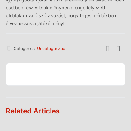
esetben részesítsük előnyben a engedélyezett
oldalakon való szórakozást, hogy teljes mértékben
élvezhessük a játékélményt.
Categories:
Uncategorized
Related Articles