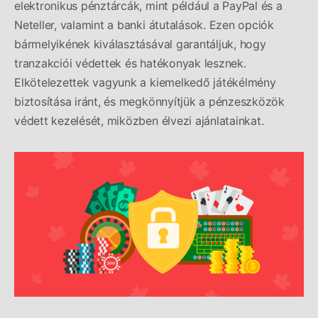
elektronikus pénztárcák, mint például a PayPal és a
Neteller, valamint a banki átutalások. Ezen opciók
bármelyikének kiválasztásával garantáljuk, hogy
tranzakciói védettek és hatékonyak lesznek.
Elkötelezettek vagyunk a kiemelkedő játékélmény
biztosítása iránt, és megkönnyítjük a pénzeszközök
védett kezelését, miközben élvezi ajánlatainkat.