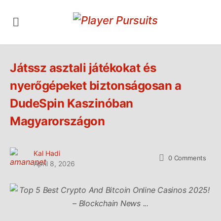
Játssz asztali játékokat és
nyerőgépeket biztonságosan a
DudeSpin Kaszinóban
Magyarországon
Kal Hadi
0
Comments
April 8, 2026