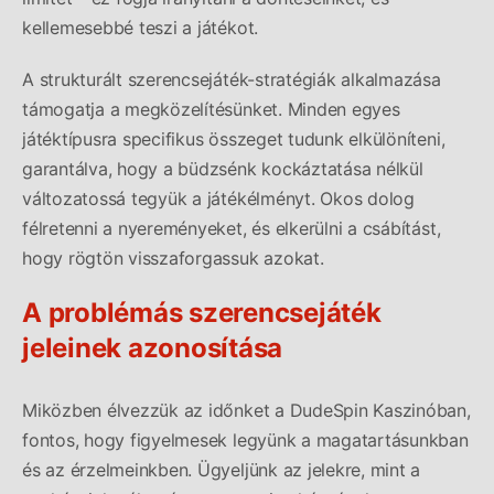
kellemesebbé teszi a játékot.
A strukturált szerencsejáték-stratégiák alkalmazása
támogatja a megközelítésünket. Minden egyes
játéktípusra specifikus összeget tudunk elkülöníteni,
garantálva, hogy a büdzsénk kockáztatása nélkül
változatossá tegyük a játékélményt. Okos dolog
félretenni a nyereményeket, és elkerülni a csábítást,
hogy rögtön visszaforgassuk azokat.
A problémás szerencsejáték
jeleinek azonosítása
Miközben élvezzük az időnket a DudeSpin Kaszinóban,
fontos, hogy figyelmesek legyünk a magatartásunkban
és az érzelmeinkben. Ügyeljünk az jelekre, mint a