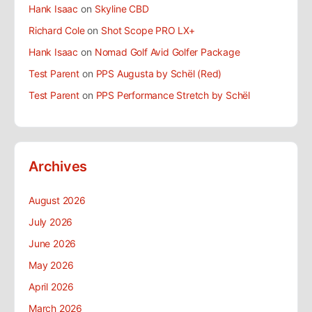
Hank Isaac
on
Skyline CBD
Richard Cole
on
Shot Scope PRO LX+
Hank Isaac
on
Nomad Golf Avid Golfer Package
Test Parent
on
PPS Augusta by Schël (Red)
Test Parent
on
PPS Performance Stretch by Schël
Archives
August 2026
July 2026
June 2026
May 2026
April 2026
March 2026