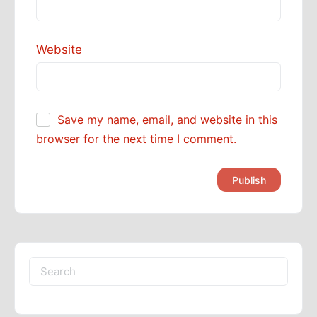
Website
Save my name, email, and website in this
browser for the next time I comment.
Search
for: