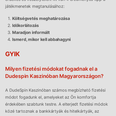
játékmenetek megtanulásához:
Költségvetés meghatározása
Időkorlátozás
Maradjon informált
Ismerd, mikor kell abbahagyni
GYIK
Milyen fizetési módokat fogadnak el a
Dudespin Kaszinóban Magyarországon?
A DudeSpin Kaszinóban számos megbízható fizetési
módot fogadunk el, amelyeket az Ön komfortja
érdekében szabtunk testre. A elterjedt fizetési módok
közé tartoznak a bankkártyák és hitelkártyák, az