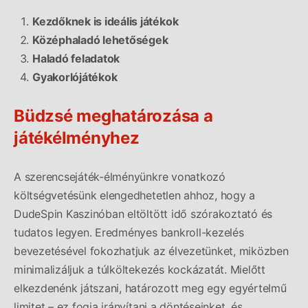
Kezdőknek is ideális játékok
Középhaladó lehetőségek
Haladó feladatok
Gyakorlójátékok
Büdzsé meghatározása a
játékélményhez
A szerencsejáték-élményünkre vonatkozó
költségvetésünk elengedhetetlen ahhoz, hogy a
DudeSpin Kaszinóban eltöltött idő szórakoztató és
tudatos legyen. Eredményes bankroll-kezelés
bevezetésével fokozhatjuk az élvezetünket, miközben
minimalizáljuk a túlköltekezés kockázatát. Mielőtt
elkezdenénk játszani, határozott meg egy egyértelmű
limitet – ez fogja irányítani a döntéseinket, és