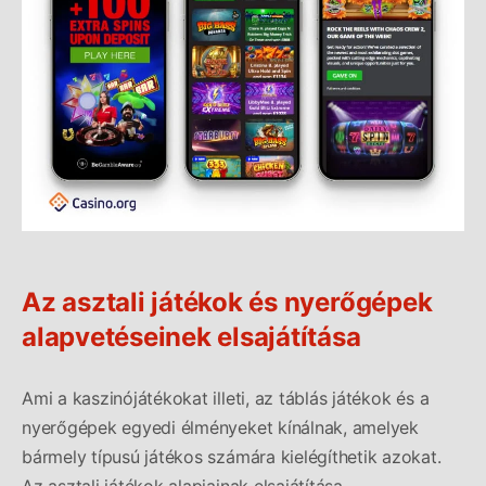
Az asztali játékok és nyerőgépek
alapvetéseinek elsajátítása
Ami a kaszinójátékokat illeti, az táblás játékok és a
nyerőgépek egyedi élményeket kínálnak, amelyek
bármely típusú játékos számára kielégíthetik azokat.
Az asztali játékok alapjainak elsajátítása