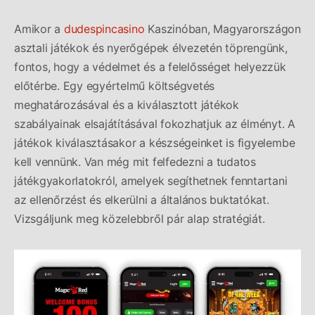
Amikor a
dudespincasino
Kaszinóban, Magyarországon
asztali játékok és nyerőgépek élvezetén töprengünk,
fontos, hogy a védelmet és a felelősséget helyezzük
előtérbe. Egy egyértelmű költségvetés
meghatározásával és a kiválasztott játékok
szabályainak elsajátításával fokozhatjuk az élményt. A
játékok kiválasztásakor a készségeinket is figyelembe
kell vennünk. Van még mit felfedezni a tudatos
játékgyakorlatokról, amelyek segíthetnek fenntartani
az ellenőrzést és elkerülni a általános buktatókat.
Vizsgáljunk meg közelebbről pár alap stratégiát.