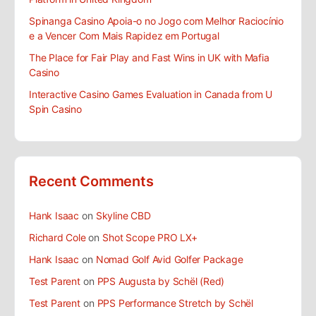
Spinanga Casino Apoia-o no Jogo com Melhor Raciocínio
e a Vencer Com Mais Rapidez em Portugal
The Place for Fair Play and Fast Wins in UK with Mafia
Casino
Interactive Casino Games Evaluation in Canada from U
Spin Casino
Recent Comments
Hank Isaac
on
Skyline CBD
Richard Cole
on
Shot Scope PRO LX+
Hank Isaac
on
Nomad Golf Avid Golfer Package
Test Parent
on
PPS Augusta by Schël (Red)
Test Parent
on
PPS Performance Stretch by Schël