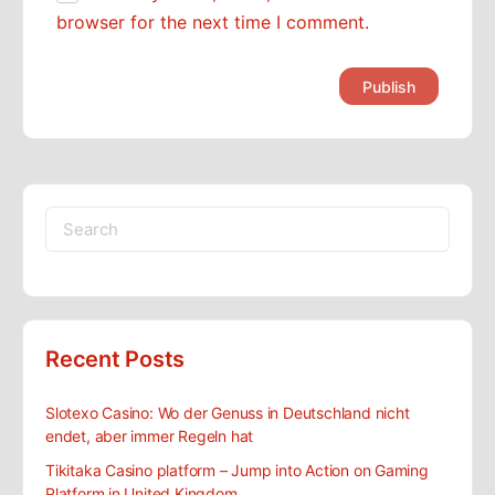
browser for the next time I comment.
Search
for:
Recent Posts
Slotexo Casino: Wo der Genuss in Deutschland nicht
endet, aber immer Regeln hat
Tikitaka Casino platform – Jump into Action on Gaming
Platform in United Kingdom