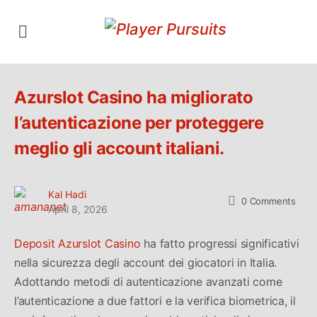
Azurslot Casino ha migliorato
l’autenticazione per proteggere
meglio gli account italiani.
Kal Hadi
0
Comments
April 8, 2026
Deposit Azurslot Casino
ha fatto progressi significativi
nella sicurezza degli account dei giocatori in Italia.
Adottando metodi di autenticazione avanzati come
l’autenticazione a due fattori e la verifica biometrica, il