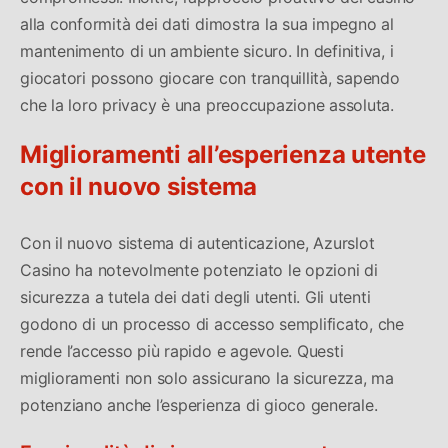
alla conformità dei dati dimostra la sua impegno al
mantenimento di un ambiente sicuro. In definitiva, i
giocatori possono giocare con tranquillità, sapendo
che la loro privacy è una preoccupazione assoluta.
Miglioramenti all’esperienza utente
con il nuovo sistema
Con il nuovo sistema di autenticazione, Azurslot
Casino ha notevolmente potenziato le opzioni di
sicurezza a tutela dei dati degli utenti. Gli utenti
godono di un processo di accesso semplificato, che
rende l’accesso più rapido e agevole. Questi
miglioramenti non solo assicurano la sicurezza, ma
potenziano anche l’esperienza di gioco generale.