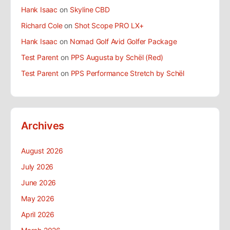
Hank Isaac
on
Skyline CBD
Richard Cole
on
Shot Scope PRO LX+
Hank Isaac
on
Nomad Golf Avid Golfer Package
Test Parent
on
PPS Augusta by Schël (Red)
Test Parent
on
PPS Performance Stretch by Schël
Archives
August 2026
July 2026
June 2026
May 2026
April 2026