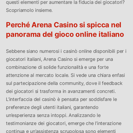
questi elementi per aumentare la fiducia dei giocatori?
Scopriamolo insieme.
Perché Arena Casino si spicca nel
panorama del gioco online italiano
Sebbene siano numerosi i casinò online disponibili per i
giocatori italiani, Arena Casino si emerge per una
combinazione di solide funzionalità e una forte
attenzione al mercato locale. Si vede una chiara enfasi
sul partecipazione della community, dove il feedback
dei giocatori si trasforma in avanzamenti concreti.
L’interfaccia del casinò è pensata per soddisfare le
preferenze degli utenti italiani, garantendo
un’esperienza senza intoppi. Analizzando le
testimonianze dei giocatori, emerge che l’interazione
continua e un’assistenza scrupolosa sono elementi