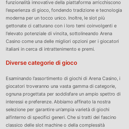
funzionalità innovative della piattaforma arricchiscono
l’esperienza di gioco, fondendo tradizione e tecnologia
moderna per un tocco unico. Inoltre, le slot più
gettonate ci catturano con i loro temi coinvolgenti e
l’elevato potenziale di vincita, sottolineando Arena
Casino come una delle migliori opzioni per i giocatori
italiani in cerca di intrattenimento e premi.
Diverse categorie di gioco
Esaminando l’assortimento di giochi di Arena Casino, i
giocatori troveranno una vasta gamma di categorie,
ognuna progettata per soddisfare un ampio spettro di
interessi e preferenze. Abbiamo affinato la nostra
selezione per garantire un’ampia varietà di giochi
all’interno di specifici generi. Che si tratti del fascino
classico delle slot machine o della complessità