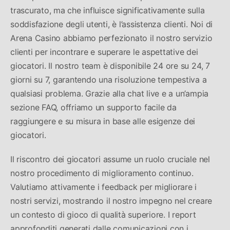
trascurato, ma che influisce significativamente sulla
soddisfazione degli utenti, è l’assistenza clienti. Noi di
Arena Casino abbiamo perfezionato il nostro servizio
clienti per incontrare e superare le aspettative dei
giocatori. Il nostro team è disponibile 24 ore su 24, 7
giorni su 7, garantendo una risoluzione tempestiva a
qualsiasi problema. Grazie alla chat live e a un’ampia
sezione FAQ, offriamo un supporto facile da
raggiungere e su misura in base alle esigenze dei
giocatori.
Il riscontro dei giocatori assume un ruolo cruciale nel
nostro procedimento di miglioramento continuo.
Valutiamo attivamente i feedback per migliorare i
nostri servizi, mostrando il nostro impegno nel creare
un contesto di gioco di qualità superiore. I report
approfonditi generati dalle comunicazioni con i