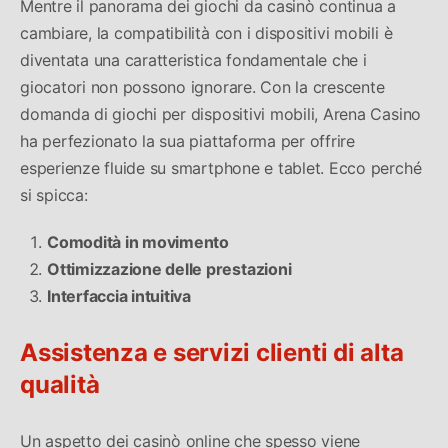
Mentre il panorama dei giochi da casinò continua a
cambiare, la compatibilità con i dispositivi mobili è
diventata una caratteristica fondamentale che i
giocatori non possono ignorare. Con la crescente
domanda di giochi per dispositivi mobili, Arena Casino
ha perfezionato la sua piattaforma per offrire
esperienze fluide su smartphone e tablet. Ecco perché
si spicca:
Comodità in movimento
Ottimizzazione delle prestazioni
Interfaccia intuitiva
Assistenza e servizi clienti di alta
qualità
Un aspetto dei casinò online che spesso viene