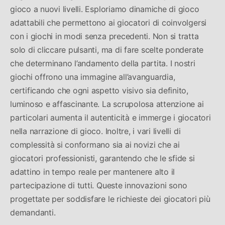
gioco a nuovi livelli. Esploriamo dinamiche di gioco
adattabili che permettono ai giocatori di coinvolgersi
con i giochi in modi senza precedenti. Non si tratta
solo di cliccare pulsanti, ma di fare scelte ponderate
che determinano l’andamento della partita. I nostri
giochi offrono una immagine all’avanguardia,
certificando che ogni aspetto visivo sia definito,
luminoso e affascinante. La scrupolosa attenzione ai
particolari aumenta il autenticità e immerge i giocatori
nella narrazione di gioco. Inoltre, i vari livelli di
complessità si conformano sia ai novizi che ai
giocatori professionisti, garantendo che le sfide si
adattino in tempo reale per mantenere alto il
partecipazione di tutti. Queste innovazioni sono
progettate per soddisfare le richieste dei giocatori più
demandanti.