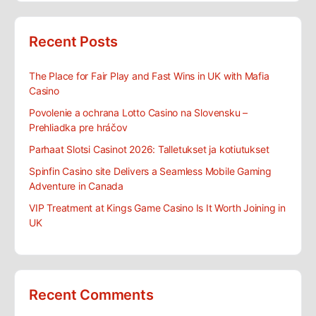
Recent Posts
The Place for Fair Play and Fast Wins in UK with Mafia
Casino
Povolenie a ochrana Lotto Casino na Slovensku –
Prehliadka pre hráčov
Parhaat Slotsi Casinot 2026: Talletukset ja kotiutukset
Spinfin Casino site Delivers a Seamless Mobile Gaming
Adventure in Canada
VIP Treatment at Kings Game Casino Is It Worth Joining in
UK
Recent Comments