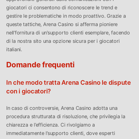
giocatori ci consentono di riconoscere le trend e
gestire le problematiche in modo proattivo. Grazie a
queste tattiche, Arena Casino si afferma pioniere
nell’fornitura di un’supporto clienti esemplare, facendo
di la nostra sito una opzione sicura per i giocatori
italiani.
Domande frequenti
In che modo tratta Arena Casino le dispute
con i giocatori?
In caso di controversie, Arena Casino adotta una
procedura strutturata di risoluzione, che privilegia la
chiarezza e l’efficienza. Ci rivolgiamo a
immediatamente l’supporto clienti, dove esperti