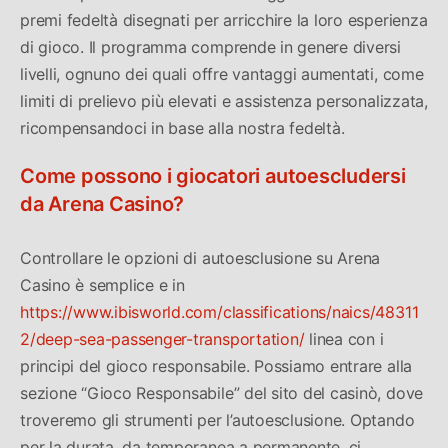
premi fedeltà disegnati per arricchire la loro esperienza
di gioco. Il programma comprende in genere diversi
livelli, ognuno dei quali offre vantaggi aumentati, come
limiti di prelievo più elevati e assistenza personalizzata,
ricompensandoci in base alla nostra fedeltà.
Come possono i giocatori autoescludersi
da Arena Casino?
Controllare le opzioni di autoesclusione su Arena
Casino è semplice e in
https://www.ibisworld.com/classifications/naics/48311
2/deep-sea-passenger-transportation/
linea con i
principi del gioco responsabile. Possiamo entrare alla
sezione “Gioco Responsabile” del sito del casinò, dove
troveremo gli strumenti per l’autoesclusione. Optando
per la durata, da temporanea a permanente, ci