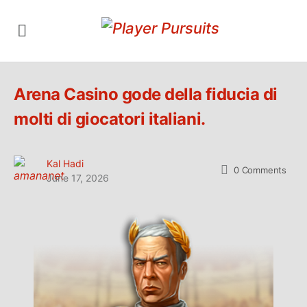
Arena Casino gode della fiducia di
molti di giocatori italiani.
Kal Hadi
0
Comments
June 17, 2026