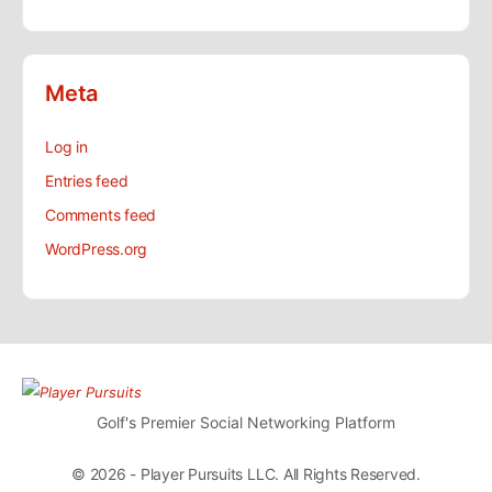
Meta
Log in
Entries feed
Comments feed
WordPress.org
Golf's Premier Social Networking Platform
© 2026 - Player Pursuits LLC. All Rights Reserved.