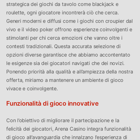
strategica dei giochi da tavolo come blackjack e
roulette, ogni giocatore incontrerà ciò che cerca.
Generi moderni e diffusi come i giochi con croupier dal
vivo e il video poker offrono esperienze coinvolgenti e
stimolanti per chi cerca emozioni che vanno oltre i
contesti tradizionali. Questa accurata selezione di
opzioni diverse garantisce che abbiamo accontentato
le esigenze sia dei giocatori navigati che dei novizi.
Ponendo priorità alla qualità e all’ampiezza della nostra
offerta, miriamo a mantenere un ambiente di gioco
vivace e coinvolgente.
Funzionalità di gioco innovative
Con l’obiettivo di migliorare il partecipazione e la
felicità dei giocatori, Arena Casino integra funzionalità
di gioco all’avanguardia che innalzano l’esperienza di