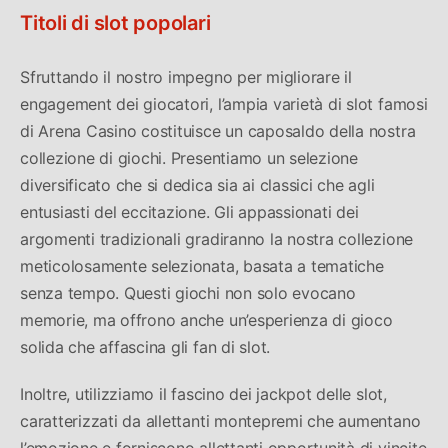
Titoli di slot popolari
Sfruttando il nostro impegno per migliorare il
engagement dei giocatori, l’ampia varietà di slot famosi
di Arena Casino costituisce un caposaldo della nostra
collezione di giochi. Presentiamo un selezione
diversificato che si dedica sia ai classici che agli
entusiasti del eccitazione. Gli appassionati dei
argomenti tradizionali gradiranno la nostra collezione
meticolosamente selezionata, basata a tematiche
senza tempo. Questi giochi non solo evocano
memorie, ma offrono anche un’esperienza di gioco
solida che affascina gli fan di slot.
Inoltre, utilizziamo il fascino dei jackpot delle slot,
caratterizzati da allettanti montepremi che aumentano