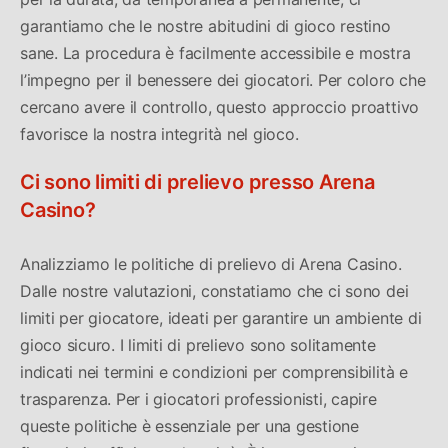
garantiamo che le nostre abitudini di gioco restino
sane. La procedura è facilmente accessibile e mostra
l’impegno per il benessere dei giocatori. Per coloro che
cercano avere il controllo, questo approccio proattivo
favorisce la nostra integrità nel gioco.
Ci sono limiti di prelievo presso Arena
Casino?
Analizziamo le politiche di prelievo di Arena Casino.
Dalle nostre valutazioni, constatiamo che ci sono dei
limiti per giocatore, ideati per garantire un ambiente di
gioco sicuro. I limiti di prelievo sono solitamente
indicati nei termini e condizioni per comprensibilità e
trasparenza. Per i giocatori professionisti, capire
queste politiche è essenziale per una gestione