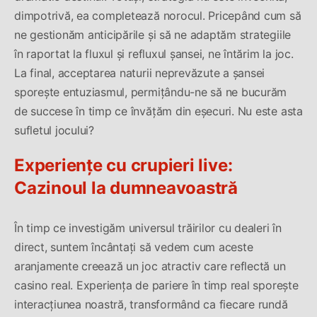
dimpotrivă, ea completează norocul. Pricepând cum să
ne gestionăm anticipările și să ne adaptăm strategiile
în raportat la fluxul și refluxul șansei, ne întărim la joc.
La final, acceptarea naturii neprevăzute a șansei
sporește entuziasmul, permițându-ne să ne bucurăm
de succese în timp ce învățăm din eșecuri. Nu este asta
sufletul jocului?
Experiențe cu crupieri live:
Cazinoul la dumneavoastră
În timp ce investigăm universul trăirilor cu dealeri în
direct, suntem încântați să vedem cum aceste
aranjamente creează un joc atractiv care reflectă un
casino real. Experiența de pariere în timp real sporește
interacțiunea noastră, transformând ca fiecare rundă