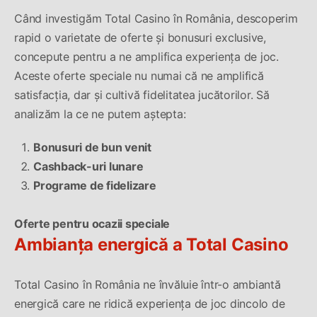
Când investigăm Total Casino în România, descoperim
rapid o varietate de oferte și bonusuri exclusive,
concepute pentru a ne amplifica experiența de joc.
Aceste oferte speciale nu numai că ne amplifică
satisfacția, dar și cultivă fidelitatea jucătorilor. Să
analizăm la ce ne putem aștepta:
Bonusuri de bun venit
Cashback-uri lunare
Programe de fidelizare
Oferte pentru ocazii speciale
Ambianța energică a Total Casino
Total Casino în România ne învăluie într-o ambiantă
energică care ne ridică experiența de joc dincolo de