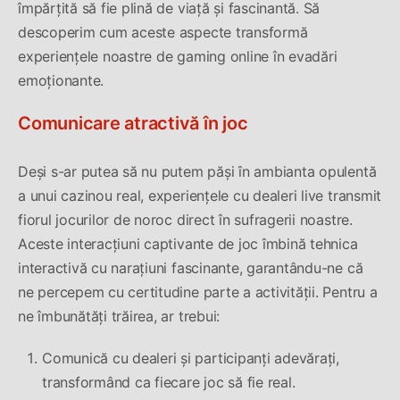
împărțită să fie plină de viață și fascinantă. Să
descoperim cum aceste aspecte transformă
experiențele noastre de gaming online în evadări
emoționante.
Comunicare atractivă în joc
Deși s-ar putea să nu putem păși în ambianta opulentă
a unui cazinou real, experiențele cu dealeri live transmit
fiorul jocurilor de noroc direct în sufragerii noastre.
Aceste interacțiuni captivante de joc îmbină tehnica
interactivă cu narațiuni fascinante, garantându-ne că
ne percepem cu certitudine parte a activității. Pentru a
ne îmbunătăți trăirea, ar trebui:
Comunică cu dealeri și participanți adevărați,
transformând ca fiecare joc să fie real.