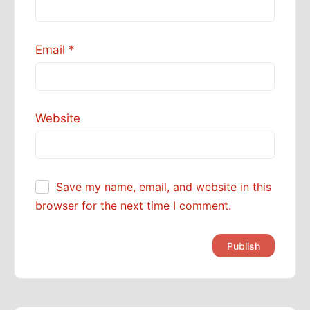
Email
*
Website
Save my name, email, and website in this
browser for the next time I comment.