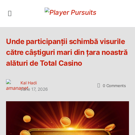
Unde participanții schimbă visurile
către câștiguri mari din țara noastră
alături de Total Casino
Kal Hadi
0
Comments
June 17, 2026