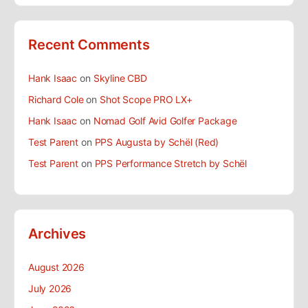
Recent Comments
Hank Isaac
on
Skyline CBD
Richard Cole
on
Shot Scope PRO LX+
Hank Isaac
on
Nomad Golf Avid Golfer Package
Test Parent
on
PPS Augusta by Schël (Red)
Test Parent
on
PPS Performance Stretch by Schël
Archives
August 2026
July 2026