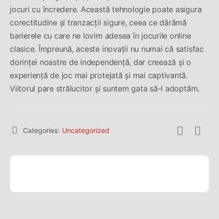
jocuri cu încredere. Această tehnologie poate asigura
corectitudine și tranzacții sigure, ceea ce dărâmă
barierele cu care ne lovim adesea în jocurile online
clasice. Împreună, aceste inovații nu numai că satisfac
dorinței noastre de independență, dar creează și o
experiență de joc mai protejată și mai captivantă.
Viitorul pare strălucitor și suntem gata să-l adoptăm.
Categories:
Uncategorized