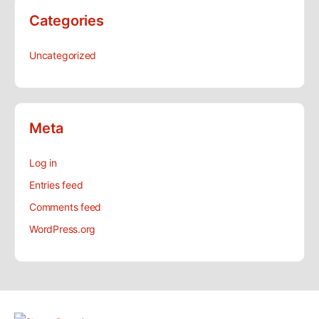
Categories
Uncategorized
Meta
Log in
Entries feed
Comments feed
WordPress.org