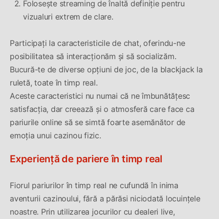
Folosește streaming de înaltă definiție pentru
vizualuri extrem de clare.
Participați la caracteristicile de chat, oferindu-ne
posibilitatea să interacționăm și să socializăm.
Bucură-te de diverse opțiuni de joc, de la blackjack la
ruletă, toate în timp real.
Aceste caracteristici nu numai că ne îmbunătățesc
satisfacția, dar creează și o atmosferă care face ca
pariurile online să se simtă foarte asemănător de
emoția unui cazinou fizic.
Experiență de pariere în timp real
Fiorul pariurilor în timp real ne cufundă în inima
aventurii cazinoului, fără a părăsi niciodată locuințele
noastre. Prin utilizarea jocurilor cu dealeri live,