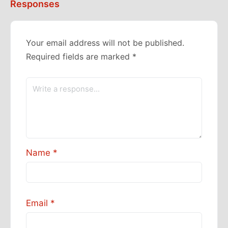
Responses
Your email address will not be published.
Required fields are marked
*
Name
*
Email
*