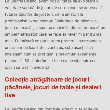
La Shuffle Casino, avem posibilitatea să explorăm o
varietate variată de jocuri de noroc care se adresează
tuturor tipurilor de jucători, de la amatori la
profesioniști experimentați. Varietatea de păcănele,
jocuri de masă și jocuri cu dealeri în direct formează un
ambient atrăgător care ne face să revenim pentru mai
mult. Pe măsură ce parcurgem promoții interesante și
un sistem de loialitate avantajos, este esențial să
înțelegem cum să profităm la maximum experiența
personală. Să explorăm ce face ca acest centru de
jocuri să iasă în evidență.
Colecție atrăgătoare de jocuri:
păcănele, jocuri de table și dealeri
live
La Shuffle Casino din România, oferim o selecție de