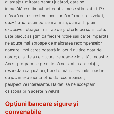
avantaje uimitoare pentru jucători, care ne
îmbunătățesc timpul petrecut la mese și la sloturi. Pe
măsură ce ne creștem jocul, urcăm în aceste niveluri,
dezvăluind recompense mai mari, cum ar fi premii
exclusive, retrageri mai rapide și oferte personalizate.
Este plăcut să știm că fiecare rotire sau carte împărțită
ne aduce mai aproape de majorarea recompenselor
noastre. Implicarea noastră în jocuri nu ține doar de
noroc; ci și de a ne bucura de roadele loialității noastre.
Acest program ne permite să ne simțim apreciați și
respectați ca jucători, transformând sesiunile noastre
de joc în experiențe pline de recompense și
perspective interesante. Haideți să ne acceptăm
călătoria prin aceste niveluri!
Opțiuni bancare sigure și
convenabile