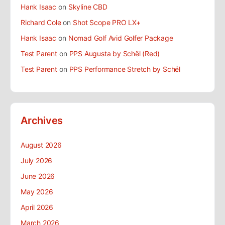
Hank Isaac
on
Skyline CBD
Richard Cole
on
Shot Scope PRO LX+
Hank Isaac
on
Nomad Golf Avid Golfer Package
Test Parent
on
PPS Augusta by Schël (Red)
Test Parent
on
PPS Performance Stretch by Schël
Archives
August 2026
July 2026
June 2026
May 2026
April 2026
March 2026