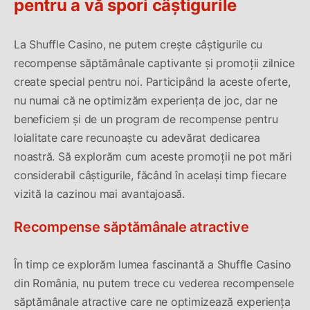
pentru a vă spori câștigurile
La Shuffle Casino, ne putem crește câștigurile cu
recompense săptămânale captivante și promoții zilnice
create special pentru noi. Participând la aceste oferte,
nu numai că ne optimizăm experiența de joc, dar ne
beneficiem și de un program de recompense pentru
loialitate care recunoaște cu adevărat dedicarea
noastră. Să explorăm cum aceste promoții ne pot mări
considerabil câștigurile, făcând în același timp fiecare
vizită la cazinou mai avantajoasă.
Recompense săptămânale atractive
În timp ce explorăm lumea fascinantă a Shuffle Casino
din România, nu putem trece cu vederea recompensele
săptămânale atractive care ne optimizează experiența