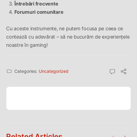
Întrebări frecvente
Forumuri comunitare
Cu aceste instrumente, ne putem focusa pe ceea ce
contează cu adevărat – să ne bucurăm de experiențele
noastre în gaming!
Categories:
Uncategorized
Related Articles