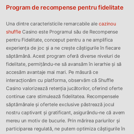
Program de recompense pentru fidelitate
Una dintre caracteristicile remarcabile ale
cazinou
shuffle
Casino este Programul său de Recompense
pentru Fidelitate, conceput pentru a ne amplifica
experiența de joc și a ne crește câștigurile în fiecare
săptămână. Acest program oferă diverse niveluri de
fidelitate, permițându-ne să avansăm în ierarhie și să
accesăm avantaje mai mari. Pe măsură ce
interacționăm cu platforma, observăm că Shuffle
Casino valorizează retenția jucătorilor, oferind oferte
continue care stimulează fidelitatea. Recompensele
săptămânale și ofertele exclusive păstrează jocul
nostru captivant și gratificant, asigurându-ne că avem
mereu un motiv de bucurie. Prin mărirea pariurilor și
participarea regulată, ne putem optimiza câștigurile în