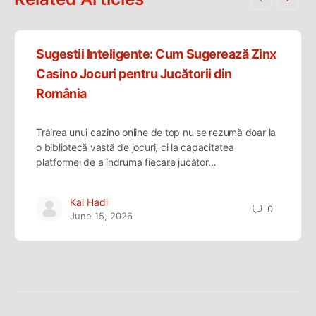
Sugestii Inteligente: Cum Sugerează Zinx
Casino Jocuri pentru Jucătorii din
România
Trăirea unui cazino online de top nu se rezumă doar la
o bibliotecă vastă de jocuri, ci la capacitatea
platformei de a îndruma fiecare jucător…
Kal Hadi
0
June 15, 2026