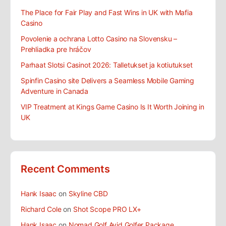
The Place for Fair Play and Fast Wins in UK with Mafia
Casino
Povolenie a ochrana Lotto Casino na Slovensku –
Prehliadka pre hráčov
Parhaat Slotsi Casinot 2026: Talletukset ja kotiutukset
Spinfin Casino site Delivers a Seamless Mobile Gaming
Adventure in Canada
VIP Treatment at Kings Game Casino Is It Worth Joining in
UK
Recent Comments
Hank Isaac
on
Skyline CBD
Richard Cole
on
Shot Scope PRO LX+
Hank Isaac
on
Nomad Golf Avid Golfer Package