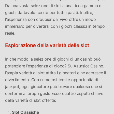
Da una vasta selezione di slot a una ricca gamma di
giochi da tavolo, ce n’è per tutti i palati. Inoltre,
l’esperienza con croupier dal vivo offre un modo
immersivo per divertirsi con i giochi classici in tempo
reale.
Esplorazione della varietà delle slot
In che modo la selezione di giochi di un casinò può
potenziare l’esperienza di gioco? Su Azurslot Casino,
l’ampia varietà di slot attira i giocatori e ne accresce il
divertimento. Con numerosi temi e opportunità di
jackpot, ogni giocatore può trovare qualcosa che si
conformi ai propri gusti. Ecco quattro aspetti chiave
della varietà di slot offerte:
Slot Classiche