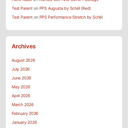
Test Parent
on
PPS Augusta by Schël (Red)
Test Parent
on
PPS Performance Stretch by Schël
Archives
August 2026
July 2026
June 2026
May 2026
April 2026
March 2026
February 2026
January 2026