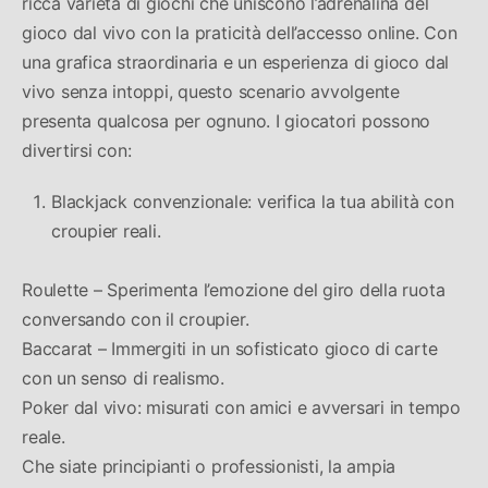
ricca varietà di giochi che uniscono l’adrenalina del
gioco dal vivo con la praticità dell’accesso online. Con
una grafica straordinaria e un esperienza di gioco dal
vivo senza intoppi, questo scenario avvolgente
presenta qualcosa per ognuno. I giocatori possono
divertirsi con:
Blackjack convenzionale: verifica la tua abilità con
croupier reali.
Roulette – Sperimenta l’emozione del giro della ruota
conversando con il croupier.
Baccarat – Immergiti in un sofisticato gioco di carte
con un senso di realismo.
Poker dal vivo: misurati con amici e avversari in tempo
reale.
Che siate principianti o professionisti, la ampia