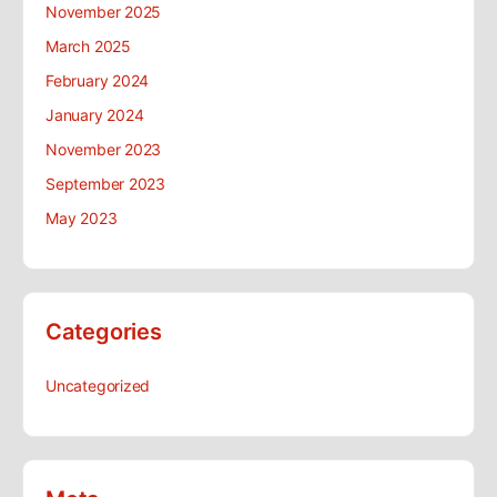
November 2025
March 2025
February 2024
January 2024
November 2023
September 2023
May 2023
Categories
Uncategorized