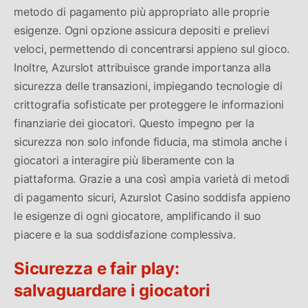
metodo di pagamento più appropriato alle proprie
esigenze. Ogni opzione assicura depositi e prelievi
veloci, permettendo di concentrarsi appieno sul gioco.
Inoltre, Azurslot attribuisce grande importanza alla
sicurezza delle transazioni, impiegando tecnologie di
crittografia sofisticate per proteggere le informazioni
finanziarie dei giocatori. Questo impegno per la
sicurezza non solo infonde fiducia, ma stimola anche i
giocatori a interagire più liberamente con la
piattaforma. Grazie a una così ampia varietà di metodi
di pagamento sicuri, Azurslot Casino soddisfa appieno
le esigenze di ogni giocatore, amplificando il suo
piacere e la sua soddisfazione complessiva.
Sicurezza e fair play:
salvaguardare i giocatori