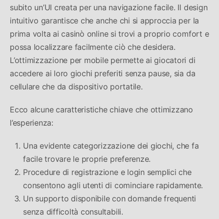
subito un’UI creata per una navigazione facile. Il design
intuitivo garantisce che anche chi si approccia per la
prima volta ai casinò online si trovi a proprio comfort e
possa localizzare facilmente ciò che desidera.
L’ottimizzazione per mobile permette ai giocatori di
accedere ai loro giochi preferiti senza pause, sia da
cellulare che da dispositivo portatile.
Ecco alcune caratteristiche chiave che ottimizzano
l’esperienza:
Una evidente categorizzazione dei giochi, che fa
facile trovare le proprie preferenze.
Procedure di registrazione e login semplici che
consentono agli utenti di cominciare rapidamente.
Un supporto disponibile con domande frequenti
senza difficoltà consultabili.