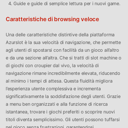
Guide e guide di semplice lettura per i nuovi game.
Caratteristiche di browsing veloce
Una delle caratteristiche distintive della piattaforma
Azurslot è la sua velocità di navigazione, che permette
agli utenti di spostarsi con facilità da un gioco all’altro
e da una sezione all’altra. Che si tratti di slot machine o
di giochi con croupier dal vivo, la velocità di
navigazione rimane incredibilmente elevata, riducendo
al minimo i tempi di attesa. Questa fluidità migliora
l’esperienza utente complessiva e incrementa
significativamente la soddisfazione degli utenti. Grazie
a menu ben organizzati e alla funzione di ricerca
istantanea, trovare i giochi preferiti o scoprire nuovi
titoli diventa semplicissimo. Gli utenti possono tuffarsi
nel gioco senza frustrazioni, garantendosi