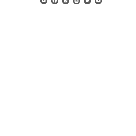
Email
Facebook
Instagram
Linkedin
Twitter
Youtube