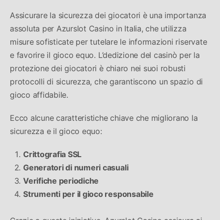
Assicurare la sicurezza dei giocatori è una importanza
assoluta per Azurslot Casino in Italia, che utilizza
misure sofisticate per tutelare le informazioni riservate
e favorire il gioco equo. L’dedizione del casinò per la
protezione dei giocatori è chiaro nei suoi robusti
protocolli di sicurezza, che garantiscono un spazio di
gioco affidabile.
Ecco alcune caratteristiche chiave che migliorano la
sicurezza e il gioco equo:
Crittografia SSL
Generatori di numeri casuali
Verifiche periodiche
Strumenti per il gioco responsabile