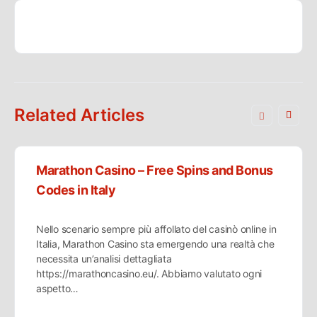
Related Articles
Marathon Casino – Free Spins and Bonus
Codes in Italy
Nello scenario sempre più affollato del casinò online in
Italia, Marathon Casino sta emergendo una realtà che
necessita un’analisi dettagliata
https://marathoncasino.eu/. Abbiamo valutato ogni
aspetto…