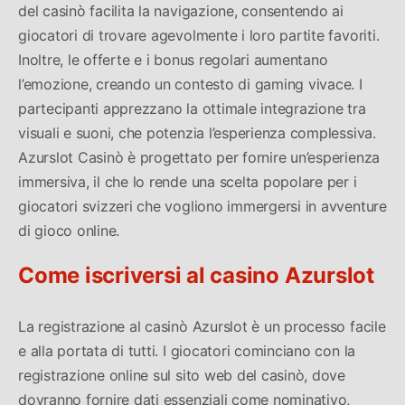
del casinò facilita la navigazione, consentendo ai
giocatori di trovare agevolmente i loro partite favoriti.
Inoltre, le offerte e i bonus regolari aumentano
l’emozione, creando un contesto di gaming vivace. I
partecipanti apprezzano la ottimale integrazione tra
visuali e suoni, che potenzia l’esperienza complessiva.
Azurslot Casinò è progettato per fornire un’esperienza
immersiva, il che lo rende una scelta popolare per i
giocatori svizzeri che vogliono immergersi in avventure
di gioco online.
Come iscriversi al casino Azurslot
La registrazione al casinò Azurslot è un processo facile
e alla portata di tutti. I giocatori cominciano con la
registrazione online sul sito web del casinò, dove
dovranno fornire dati essenziali come nominativo,