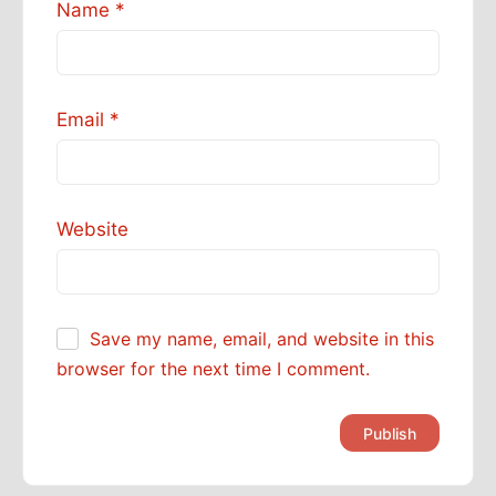
Name
*
Email
*
Website
Save my name, email, and website in this
browser for the next time I comment.