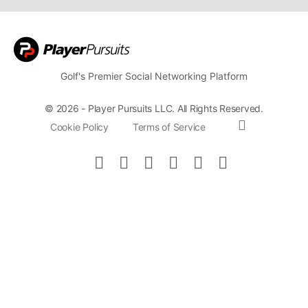
Golf's Premier Social Networking Platform
© 2026 - Player Pursuits LLC. All Rights Reserved.
Cookie Policy
Terms of Service
Email
Facebook
Instagram
Linkedin
Twitter
Youtube