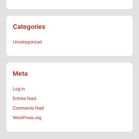
Categories
Uncategorized
Meta
Log in
Entries feed
Comments feed
WordPress.org