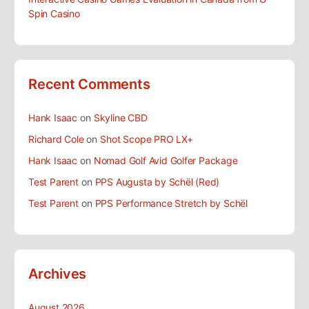
Spin Casino
Recent Comments
Hank Isaac
on
Skyline CBD
Richard Cole
on
Shot Scope PRO LX+
Hank Isaac
on
Nomad Golf Avid Golfer Package
Test Parent
on
PPS Augusta by Schël (Red)
Test Parent
on
PPS Performance Stretch by Schël
Archives
August 2026