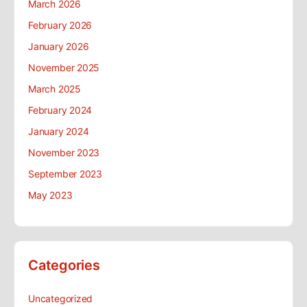
March 2026
February 2026
January 2026
November 2025
March 2025
February 2024
January 2024
November 2023
September 2023
May 2023
Categories
Uncategorized