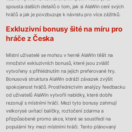
spousta dalších detailů o tom, jak si AlaWin cení svých
hráčů a jak je povzbuzuje k návratu pro více zážitků.
Exkluzivní bonusy šité na míru pro
hráče z Česka
Místní uživatelé se mohou v herně AlaWin těšit na
množství exkluzivních bonusů, které jsou zvlášť
vytvořeny s přihlédnutím na jejich preferované hry.
Bonusová struktura AlaWin odráží závazek zvýšit
spokojenost hráčů. Prostřednictvím analýzy feedbacku
od uživatelů AlaWin vytvořil nabídky, které dobře
rezonují s místními hráči. Mezi tyto bonusy zahrnují
velkorysé uvítací balíčky, roztočení zdarma a
přizpůsobené promo akce, které se soustředí na
populární hry mezi místními hráči. Tento plánovaný