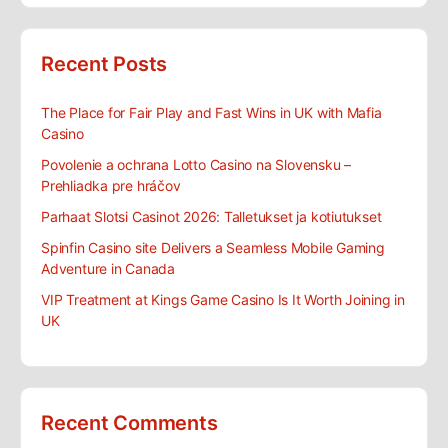
Recent Posts
The Place for Fair Play and Fast Wins in UK with Mafia
Casino
Povolenie a ochrana Lotto Casino na Slovensku –
Prehliadka pre hráčov
Parhaat Slotsi Casinot 2026: Talletukset ja kotiutukset
Spinfin Casino site Delivers a Seamless Mobile Gaming
Adventure in Canada
VIP Treatment at Kings Game Casino Is It Worth Joining in
UK
Recent Comments