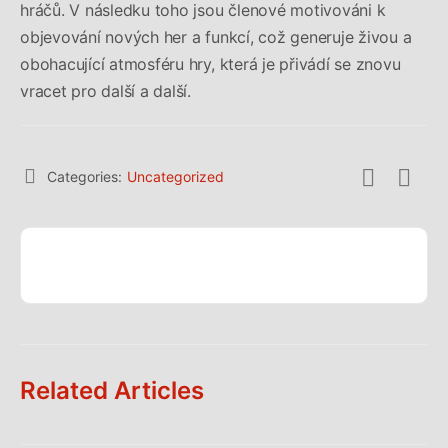
hráčů. V následku toho jsou členové motivováni k
objevování nových her a funkcí, což generuje živou a
obohacující atmosféru hry, která je přivádí se znovu
vracet pro další a další.
Categories:
Uncategorized
Related Articles