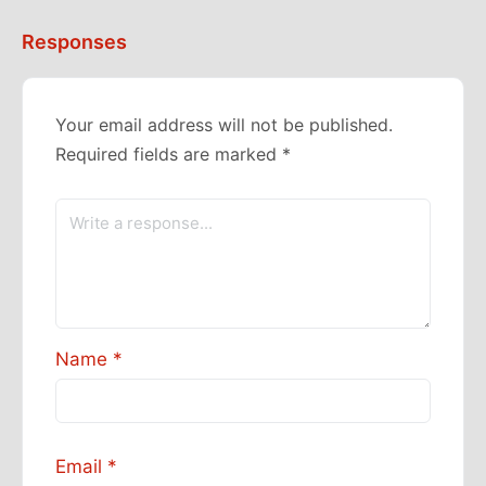
Responses
Your email address will not be published.
Required fields are marked
*
Name
*
Email
*