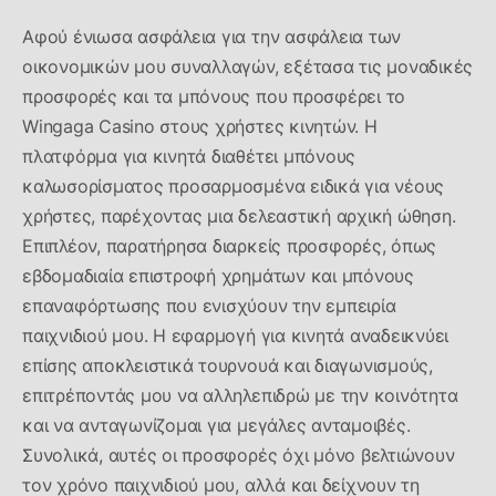
Αφού ένιωσα ασφάλεια για την ασφάλεια των
οικονομικών μου συναλλαγών, εξέτασα τις μοναδικές
προσφορές και τα μπόνους που προσφέρει το
Wingaga Casino στους χρήστες κινητών. Η
πλατφόρμα για κινητά διαθέτει μπόνους
καλωσορίσματος προσαρμοσμένα ειδικά για νέους
χρήστες, παρέχοντας μια δελεαστική αρχική ώθηση.
Επιπλέον, παρατήρησα διαρκείς προσφορές, όπως
εβδομαδιαία επιστροφή χρημάτων και μπόνους
επαναφόρτωσης που ενισχύουν την εμπειρία
παιχνιδιού μου. Η εφαρμογή για κινητά αναδεικνύει
επίσης αποκλειστικά τουρνουά και διαγωνισμούς,
επιτρέποντάς μου να αλληλεπιδρώ με την κοινότητα
και να ανταγωνίζομαι για μεγάλες ανταμοιβές.
Συνολικά, αυτές οι προσφορές όχι μόνο βελτιώνουν
τον χρόνο παιχνιδιού μου, αλλά και δείχνουν τη