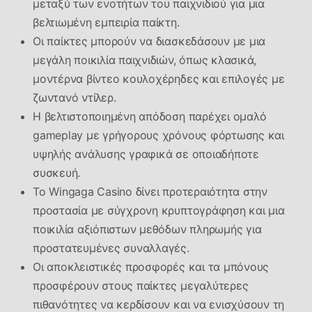
μεταξύ των ενοτήτων του παιχνιδιού για μια
βελτιωμένη εμπειρία παίκτη.
Οι παίκτες μπορούν να διασκεδάσουν με μια
μεγάλη ποικιλία παιχνιδιών, όπως κλασικά,
μοντέρνα βίντεο κουλοχέρηδες και επιλογές με
ζωντανό ντίλερ.
Η βελτιστοποιημένη απόδοση παρέχει ομαλό
gameplay με γρήγορους χρόνους φόρτωσης και
υψηλής ανάλυσης γραφικά σε οποιαδήποτε
συσκευή.
Το Wingaga Casino δίνει προτεραιότητα στην
προστασία με σύγχρονη κρυπτογράφηση και μια
ποικιλία αξιόπιστων μεθόδων πληρωμής για
προστατευμένες συναλλαγές.
Οι αποκλειστικές προσφορές και τα μπόνους
προσφέρουν στους παίκτες μεγαλύτερες
πιθανότητες να κερδίσουν και να ενισχύσουν τη