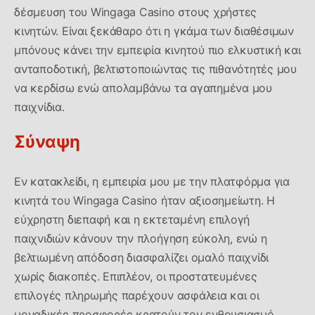
δέσμευση του Wingaga Casino στους χρήστες
κινητών. Είναι ξεκάθαρο ότι η γκάμα των διαθέσιμων
μπόνους κάνει την εμπειρία κινητού πιο ελκυστική και
ανταποδοτική, βελτιστοποιώντας τις πιθανότητές μου
να κερδίσω ενώ απολαμβάνω τα αγαπημένα μου
παιχνίδια.
Σύναψη
Εν κατακλείδι, η εμπειρία μου με την πλατφόρμα για
κινητά του Wingaga Casino ήταν αξιοσημείωτη. Η
εύχρηστη διεπαφή και η εκτεταμένη επιλογή
παιχνιδιών κάνουν την πλοήγηση εύκολη, ενώ η
βελτιωμένη απόδοση διασφαλίζει ομαλό παιχνίδι
χωρίς διακοπές. Επιπλέον, οι προστατευμένες
επιλογές πληρωμής παρέχουν ασφάλεια και οι
μοναδικές προσφορές κρατούν τον ενθουσιασμό