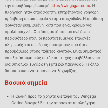
την προσβάσιμη διεπαφή
https://wingagas.com/
. Η
πλοήγηση ήταν απρόσκοπτη, επιτρέποντας γρήγορη
πρόσβαση σε μια ευρεία γκάμα παιχνιδιών. Η απόδοση
φαινόταν ρυθμισμένη, κάτι που είναι κρίσιμο για
ομαλό παιχνίδι. Ωστόσο, αυτό που με ενδιέφερε
περισσότερο ήταν οι προστατευμένες επιλογές
πληρωμής και οι ειδικές προσφορές που ήταν
προσβάσιμες στους παίκτες κινητών. Είναι σημαντικό
να εξετάσουμε πώς αυτές οι πτυχές συμβάλλουν σε
μια συνολικά ευχάριστη εμπειρία παιχνιδιού. Τι άλλο
θα μπορούσε να το κάνει να ξεχωρίζει;
Βασικά σημεία
Η φιλική προς το χρήστη διεπαφή του Wingaga
Casino διασφαλίζει την απρόσκοπτη πλοήγηση