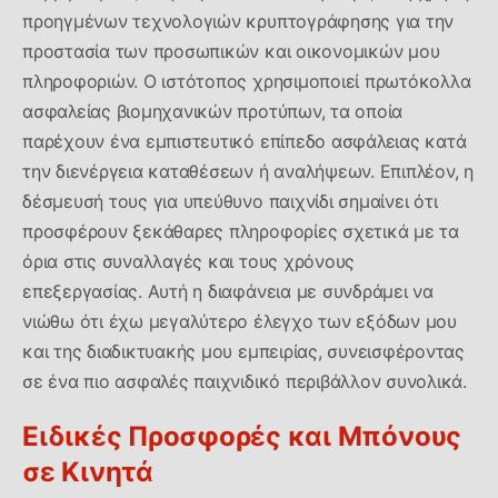
προηγμένων τεχνολογιών κρυπτογράφησης για την
προστασία των προσωπικών και οικονομικών μου
πληροφοριών. Ο ιστότοπος χρησιμοποιεί πρωτόκολλα
ασφαλείας βιομηχανικών προτύπων, τα οποία
παρέχουν ένα εμπιστευτικό επίπεδο ασφάλειας κατά
την διενέργεια καταθέσεων ή αναλήψεων. Επιπλέον, η
δέσμευσή τους για υπεύθυνο παιχνίδι σημαίνει ότι
προσφέρουν ξεκάθαρες πληροφορίες σχετικά με τα
όρια στις συναλλαγές και τους χρόνους
επεξεργασίας. Αυτή η διαφάνεια με συνδράμει να
νιώθω ότι έχω μεγαλύτερο έλεγχο των εξόδων μου
και της διαδικτυακής μου εμπειρίας, συνεισφέροντας
σε ένα πιο ασφαλές παιχνιδικό περιβάλλον συνολικά.
Ειδικές Προσφορές και Μπόνους
σε Κινητά