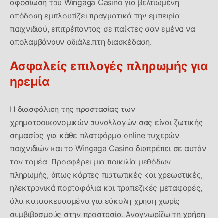
αφοσίωση του Wingaga Casino για βελτιωμένη
απόδοση εμπλουτίζει πραγματικά την εμπειρία
παιχνιδιού, επιτρέποντας σε παίκτες σαν εμένα να
απολαμβάνουν αδιάλειπτη διασκέδαση.
Ασφαλείς επιλογές πληρωμής για
ηρεμία
Η διασφάλιση της προστασίας των
χρηματοοικονομικών συναλλαγών σας είναι ζωτικής
σημασίας για κάθε πλατφόρμα online τυχερών
παιχνιδιών και το Wingaga Casino διαπρέπει σε αυτόν
τον τομέα. Προσφέρει μια ποικιλία μεθόδων
πληρωμής, όπως κάρτες πιστωτικές και χρεωστικές,
ηλεκτρονικά πορτοφόλια και τραπεζικές μεταφορές,
όλα κατασκευασμένα για εύκολη χρήση χωρίς
συμβιβασμούς στην προστασία. Αναγνωρίζω τη χρήση