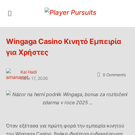
Wingaga Casino Κινητό Εμπειρία
για Χρήστες
Kal Hadi
0
Comments
June 17, 2026
Όταν εξέτασα για πρώτη φορά την εμπειρία κινητού
του Wingaga Casino, βρήκα ιδιαίτερα ενδιαφέρουσα