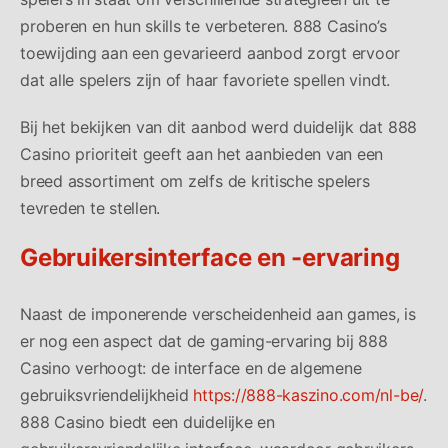
proberen en hun skills te verbeteren. 888 Casino’s
toewijding aan een gevarieerd aanbod zorgt ervoor
dat alle spelers zijn of haar favoriete spellen vindt.
Bij het bekijken van dit aanbod werd duidelijk dat 888
Casino prioriteit geeft aan het aanbieden van een
breed assortiment om zelfs de kritische spelers
tevreden te stellen.
Gebruikersinterface en -ervaring
Naast de imponerende verscheidenheid aan games, is
er nog een aspect dat de gaming-ervaring bij 888
Casino verhoogt: de interface en de algemene
gebruiksvriendelijkheid
https://888-kaszino.com/nl-be/
.
888 Casino biedt een duidelijke en