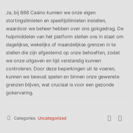
Ja, bij 888 Casino kunnen we onze eigen
stortingslimieten en speeltijdlimieten instellen,
waardoor we beheer hebben over ons gokgedrag. De
hulpmiddelen van het platform stellen ons in staat om
dagelijkse, wekelijks of maandelijkse grenzen in te
stellen die zijn afgestemd op onze behoeften, zodat
we onze uitgaven en tijd verstandig kunnen
controleren. Door deze beperkingen uit te voeren,
kunnen we bewust spelen en binnen onze gewenste
grenzen blijven, wat cruciaal is voor een gezonde
gokervaring.
Categories:
Uncategorized