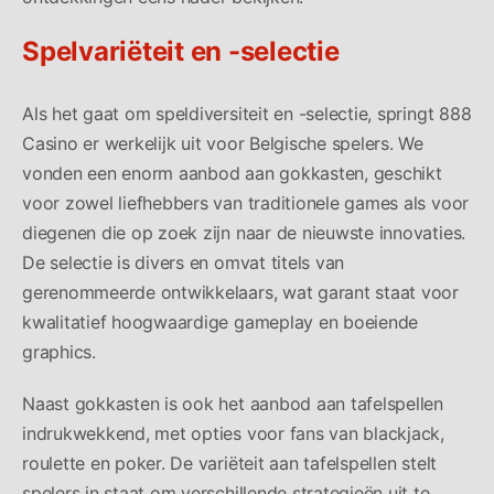
Spelvariëteit en -selectie
Als het gaat om speldiversiteit en -selectie, springt 888
Casino er werkelijk uit voor Belgische spelers. We
vonden een enorm aanbod aan gokkasten, geschikt
voor zowel liefhebbers van traditionele games als voor
diegenen die op zoek zijn naar de nieuwste innovaties.
De selectie is divers en omvat titels van
gerenommeerde ontwikkelaars, wat garant staat voor
kwalitatief hoogwaardige gameplay en boeiende
graphics.
Naast gokkasten is ook het aanbod aan tafelspellen
indrukwekkend, met opties voor fans van blackjack,
roulette en poker. De variëteit aan tafelspellen stelt
spelers in staat om verschillende strategieën uit te