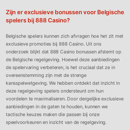
Zijn er exclusieve bonussen voor Belgische
spelers bij 888 Casino?
Belgische spelers kunnen zich afvragen hoe het zit met
exclusieve promoties bij 888 Casino. Uit ons
onderzoek blijkt dat 888 Casino bonussen afstemt op
de Belgische regelgeving. Hoewel deze aanbiedingen
de spelervaring verbeteren, is het cruciaal dat ze in
overeenstemming zijn met de strenge
kansspelwetgeving. We hebben ontdekt dat inzicht in
deze regelgeving spelers ondersteunt om hun
voordelen te maximaliseren. Door dergelijke exclusieve
aanbiedingen in de gaten te houden, kunnen we
tactische keuzes maken die passen bij onze
speelvoorkeuren en inzicht van de regelgeving.