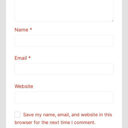
Name
*
Email
*
Website
Save my name, email, and website in this
browser for the next time I comment.