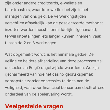
zijn onder andere creditcards, e-wallets en
banktransfers, waardoor we flexibel zijn in het
managen van ons geld. De verwerkingstijden
verschillen afhankelijk van de geselecteerde methode;
inzetten worden meestal onmiddellijk afgehandeld,
terwijl uitbetalingen iets langer kunnen innemen, vaak
tussen de 2 en 8 werkdagen.
Wat opgemerkt wordt, is het minimale gedoe. De
veilige en heldere afhandeling van deze processen zal
de spelers in België ongetwijfeld waarderen. We zijn
gecharmeerd van hoe het casino gebruiksgemak
vooropstelt zonder concessies te doen aan de
veiligheid, waardoor financieel beheer een doeltreffend
onderdeel van de spelervaring wordt.
Veelgestelde vragen