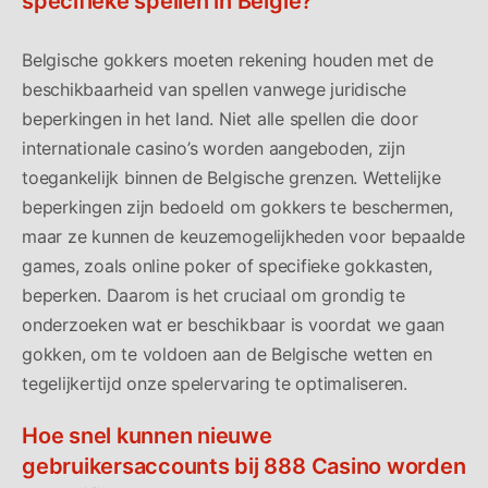
specifieke spellen in België?
Belgische gokkers moeten rekening houden met de
beschikbaarheid van spellen vanwege juridische
beperkingen in het land. Niet alle spellen die door
internationale casino’s worden aangeboden, zijn
toegankelijk binnen de Belgische grenzen. Wettelijke
beperkingen zijn bedoeld om gokkers te beschermen,
maar ze kunnen de keuzemogelijkheden voor bepaalde
games, zoals online poker of specifieke gokkasten,
beperken. Daarom is het cruciaal om grondig te
onderzoeken wat er beschikbaar is voordat we gaan
gokken, om te voldoen aan de Belgische wetten en
tegelijkertijd onze spelervaring te optimaliseren.
Hoe snel kunnen nieuwe
gebruikersaccounts bij 888 Casino worden