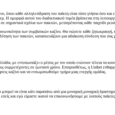
ο, όπου κάθε αλληλεπίδραση του παίκτη είναι τόσο γνήσια όσο και ε
ρ. Η ομορφιά αυτού του διαδικτυακού τομέα βρίσκεται στη λειτουργί
ι σε σημαντικά σχόλια των παικτών, μετατρέποντας κάθε παιχνίδι ρευσ
 κοινωνικότητα των συμβατικών καζίνο. Θα νιώσετε κάθε ζητωκραυγή,
δότηση των παικτών, κατασκευάζουν μια αδιάκοπη σύνδεση που σας με
λλάδα, με εντυπωσιάζει ο μέσος με τον οποίο ενώνουν τέλεια τα κοιν
ους συμμετέχοντες σε ζωντανό χρόνο. Επιπροσθέτως, η Unibet ενθαρρ
θησεις καζίνο και να ενσωματωθούμε τμήμα μιας ενεργής ομάδας.
ο μπορεί να είναι κάτι παραπάνω από μια μοναχική μοναχική δραστηρι
εσείς και εγώ είμαστε ικανοί να επικοινωνήσουμε με λοιπούς παίκτε