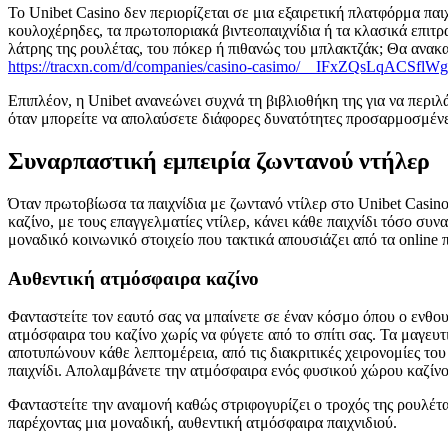
Το Unibet Casino δεν περιορίζεται σε μια εξαιρετική πλατφόρμα πα
κουλοχέρηδες, τα πρωτοποριακά βιντεοπαιχνίδια ή τα κλασικά επιτραπέ
λάτρης της ρουλέτας, του πόκερ ή πιθανώς του μπλακτζάκ; Θα ανακ
https://tracxn.com/d/companies/casino-casimo/__IFxZQsLqACS
Επιπλέον, η Unibet ανανεώνει συχνά τη βιβλιοθήκη της για να περιλ
όταν μπορείτε να απολαύσετε διάφορες δυνατότητες προσαρμοσμένε
Συναρπαστική εμπειρία ζωντανού ντήλερ
Όταν πρωτοβίωσα τα παιχνίδια με ζωντανό ντίλερ στο Unibet Casino
καζίνο, με τους επαγγελματίες ντίλερ, κάνει κάθε παιχνίδι τόσο σ
μοναδικό κοινωνικό στοιχείο που τακτικά απουσιάζει από τα online π
Αυθεντική ατμόσφαιρα καζίνο
Φανταστείτε τον εαυτό σας να μπαίνετε σε έναν κόσμο όπου ο ενθο
ατμόσφαιρα του καζίνο χωρίς να φύγετε από το σπίτι σας. Τα μαγευ
αποτυπώνουν κάθε λεπτομέρεια, από τις διακριτικές χειρονομίες το
παιχνίδι. Απολαμβάνετε την ατμόσφαιρα ενός φυσικού χώρου καζίνο
Φανταστείτε την αναμονή καθώς στριφογυρίζει ο τροχός της ρουλέτα
παρέχοντας μια μοναδική, αυθεντική ατμόσφαιρα παιχνιδιού.