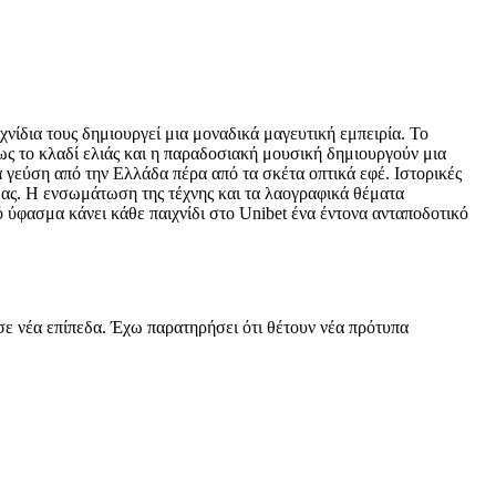
νίδια τους δημιουργεί μια μοναδικά μαγευτική εμπειρία. Το
ς το κλαδί ελιάς και η παραδοσιακή μουσική δημιουργούν μια
α γεύση από την Ελλάδα πέρα από τα σκέτα οπτικά εφέ. Ιστορικές
άδας. Η ενσωμάτωση της τέχνης και τα λαογραφικά θέματα
 ύφασμα κάνει κάθε παιχνίδι στο Unibet ένα έντονα ανταποδοτικό
σε νέα επίπεδα. Έχω παρατηρήσει ότι θέτουν νέα πρότυπα