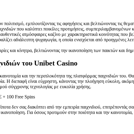
 πολιτισμό, εμπλουτίζοντας τις αφηγήσεις και βελτιώνοντας τις θεματ
αιχνιδιών που καλύπτει ποικίλες προτιμήσεις, συμπεριλαμβανομένων 
 αυθεντικές ατμόσφαιρες καζίνο με χαρακτηριστικά κοινότητας που β
αλίζει αδιάλειπτη ψυχαγωγία, η οποία ενισχύεται από προηγμένες λει
ίες και κίνητρα, βελτιώνοντας την ικανοποίηση των παικτών και δημ
ιδιών του Unibet Casino
καινοτομία και την περιπλοκότητα της πλατφόρμας παιχνιδιών του. Θα
α. Η διεπαφή είναι εύχρηστη, κάνοντας την πλοήγηση εύκολη, ακόμη κ
σμού σύγχρονης τεχνολογίας με ευκολία χρήσης.
ποτα δεν σας διακόπτει από την εμπειρία παιχνιδιού, επιτρέποντάς σα
ικανοποίηση. Για όσους προτιμούν στην ποιότητα και την καινοτομία