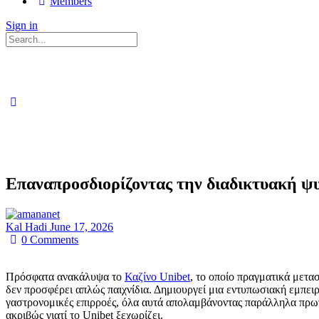
Members
Sign in
Search
for:
Επαναπροσδιορίζοντας την διαδικτυακή ψυ
Kal Hadi
June 17, 2026
0
Comments
Πρόσφατα ανακάλυψα το
Καζίνο Unibet
, το οποίο πραγματικά μετα
δεν προσφέρει απλώς παιχνίδια. Δημιουργεί μια εντυπωσιακή εμπειρ
γαστρονομικές επιρροές, όλα αυτά απολαμβάνοντας παράλληλα πρωτο
ακριβώς γιατί το Unibet ξεχωρίζει.