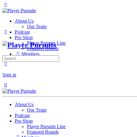
About Us
Our Team
Podcast
Pro Shop
Player Pursuits Line
Featured Brands
Members
Search
for:
Sign in
Close
Close
About Us
Our Team
Podcast
Pro Shop
Player Pursuits Line
Featured Brands