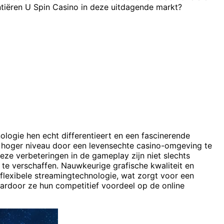
ntiëren U Spin Casino in deze uitdagende markt?
ologie hen echt differentieert en een fascinerende
en hoger niveau door een levensechte casino-omgeving te
Deze verbeteringen in de gameplay zijn niet slechts
te verschaffen. Nauwkeurige grafische kwaliteit en
flexibele streamingtechnologie, wat zorgt voor een
ardoor ze hun competitief voordeel op de online