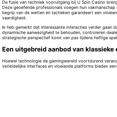
De fusie van techniek vooruitgang bij U Spin Casino breng
Deze geoefende professionals voegen hun vakmanschap naa
begrip van de wetten en tactieken garandeert een vloeiende
vaardigheid.
Ik heb gemerkt dat interessante interacties verder gaan 
dynamische aanwezigheid te behouden, controleren dealers
strategische perspectief komt van pas tijdens heftige sp
Een uitgebreid aanbod van klassieke 
Hoewel technologie de gamingwereld voortdurend verander
verleidelijke interfaces en vloeiende platforms bieden ee