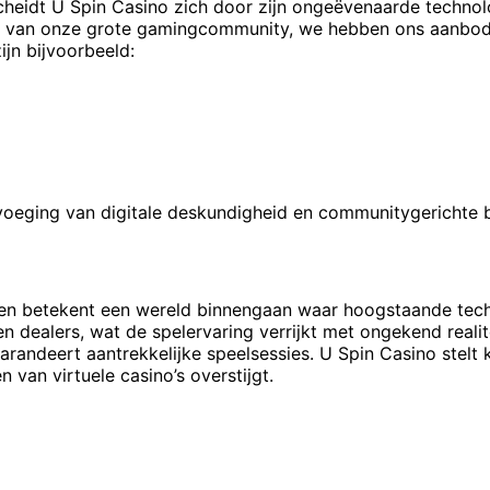
cheidt U Spin Casino zich door zijn ongeëvenaarde technol
en van onze grote gamingcommunity, we hebben ons aanbod
jn bijvoorbeeld:
nvoeging van digitale deskundigheid en communitygerichte 
ften betekent een wereld binnengaan waar hoogstaande te
ren dealers, wat de spelervaring verrijkt met ongekend real
 garandeert aantrekkelijke speelsessies. U Spin Casino stel
 van virtuele casino’s overstijgt.