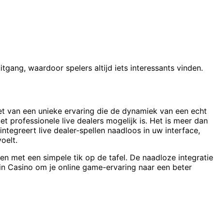
tgang, waardoor spelers altijd iets interessants vinden.
et van een unieke ervaring die de dynamiek van een echt
 professionele live dealers mogelijk is. Het is meer dan
 integreert live dealer-spellen naadloos in uw interface,
oelt.
n met een simpele tik op de tafel. De naadloze integratie
in Casino om je online game-ervaring naar een beter