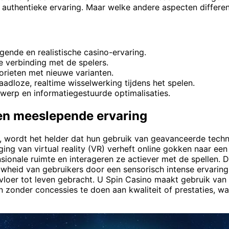
 authentieke ervaring. Maar welke andere aspecten differe
gende en realistische casino-ervaring.
e verbinding met de spelers.
orieten met nieuwe varianten.
adloze, realtime wisselwerking tijdens het spelen.
twerp en informatiegestuurde optimalisaties.
en meeslepende ervaring
, wordt het helder dat hun gebruik van geavanceerde techn
ging van virtual reality (VR) verheft online gokken naar e
nsionale ruimte en interageren ze actiever met de spellen. 
heid van gebruikers door een sensorisch intense ervaring 
vloer tot leven gebracht. U Spin Casino maakt gebruik van 
zonder concessies te doen aan kwaliteit of prestaties, wa