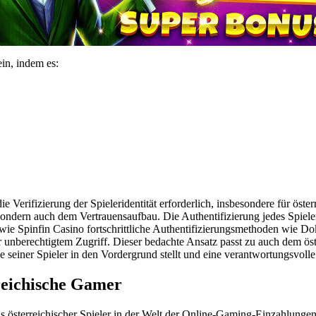
in, indem es:
e Verifizierung der Spieleridentität erforderlich, insbesondere für öst
sondern auch dem Vertrauensaufbau. Die Authentifizierung jedes Spielers
 wie Spinfin Casino fortschrittliche Authentifizierungsmethoden wie D
or unberechtigtem Zugriff. Dieser bedachte Ansatz passt zu auch dem ös
ge seiner Spieler in den Vordergrund stellt und eine verantwortungsvolle
reichische Gamer
s österreichischer Spieler in der Welt der Online-Gaming-Einzahlungen