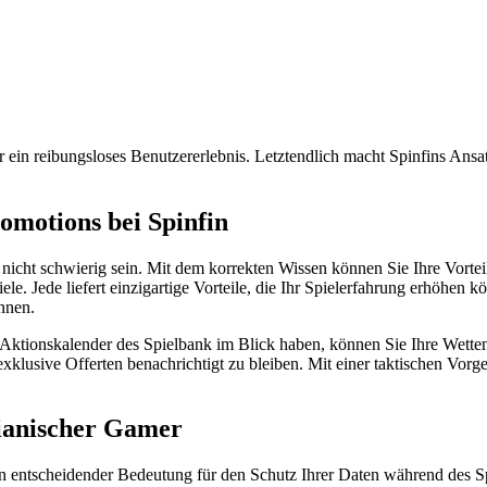
ein reibungsloses Benutzererlebnis. Letztendlich macht Spinfins Ansatz
omotions bei Spinfin
icht schwierig sein. Mit dem korrekten Wissen können Sie Ihre Vorte
e. Jede liefert einzigartige Vorteile, die Ihr Spielerfahrung erhöhen 
nnen.
Aktionskalender des Spielbank im Blick haben, können Sie Ihre Wetten 
klusive Offerten benachrichtigt zu bleiben. Mit einer taktischen Vorg
ianischer Gamer
on entscheidender Bedeutung für den Schutz Ihrer Daten während des S