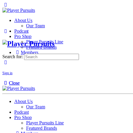
About Us
Our Team
Podcast
Pro Shop
Player Pursuits Line
Featured Brands
Members
Search for:
Sign in
Close
Close
About Us
Our Team
Podcast
Pro Shop
Player Pursuits Line
Featured Brands