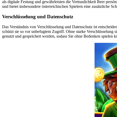
als digitale Festung und gewährleisten die Vertraulichkeit Ihrer persö
und bietet insbesondere österreichischen Spielern eine zusätzliche Sc
Verschlüsselung und Datenschutz
Das Verständnis von Verschlüsselung und Datenschutz ist entscheiden
schützt sie so vor unbefugtem Zugriff. Ohne starke Verschlüsselung s
genutzt und gespeichert werden, sodass Sie ohne Bedenken spielen k