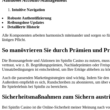
Nahtloses Account-Management
Intuitive Navigation
Robuste Authentifizierung
Reibungslose Updates
Detaillierte Historie
Alle Komponenten arbeiten harmonisch miteinander und sorgen so für 
lästigen Pflicht.
So manövrieren Sie durch Prämien und Pr
Die Bonusangebote und Aktionen im Spinfin Casino zu nutzen, muss n
vertraut, wie z. B. Begrüßungsprämien, Nachladeprämien oder Freispiel
Umsatzbedingungen ist entscheidend, um Ihre Erträge abheben zu kö
Auch die passenden Marketingstrategien sind wichtig. Indem Sie den 
Außerdem empfiehlt es sich, Rundschreiben zu abonnieren, um über ex
Ihr Spielerlebnis bei Spinfin zu bereichern.
Sicherheitsmaßnahmen zum Sichern austr
Bei Spinfin Casino ist die Online-Sicherheit meiner Meinung nach v