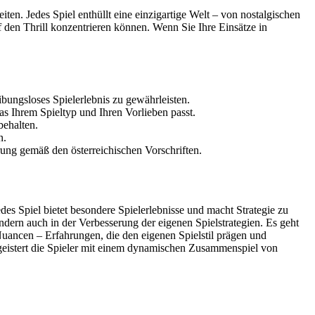
iten. Jedes Spiel enthüllt eine einzigartige Welt – von nostalgischen
auf den Thrill konzentrieren können. Wenn Sie Ihre Einsätze in
ibungsloses Spielerlebnis zu gewährleisten.
s Ihrem Spieltyp und Ihren Vorlieben passt.
behalten.
n.
ung gemäß den österreichischen Vorschriften.
es Spiel bietet besondere Spielerlebnisse und macht Strategie zu
ern auch in der Verbesserung der eigenen Spielstrategien. Es geht
uancen – Erfahrungen, die den eigenen Spielstil prägen und
egeistert die Spieler mit einem dynamischen Zusammenspiel von