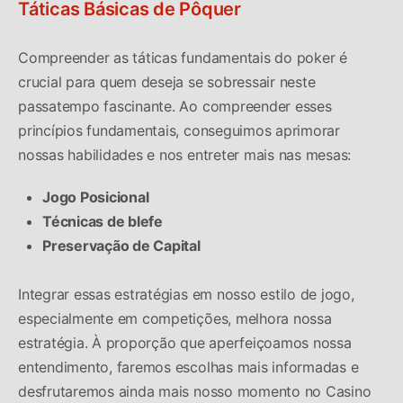
Táticas Básicas de Pôquer
Compreender as táticas fundamentais do poker é
crucial para quem deseja se sobressair neste
passatempo fascinante. Ao compreender esses
princípios fundamentais, conseguimos aprimorar
nossas habilidades e nos entreter mais nas mesas:
Jogo Posicional
Técnicas de blefe
Preservação de Capital
Integrar essas estratégias em nosso estilo de jogo,
especialmente em competições, melhora nossa
estratégia. À proporção que aperfeiçoamos nossa
entendimento, faremos escolhas mais informadas e
desfrutaremos ainda mais nosso momento no Casino