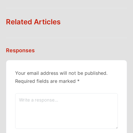
Related Articles
Responses
Your email address will not be published.
Required fields are marked
*