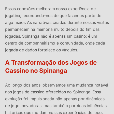
Essas conexões melhoram nossa experiência de
jogatina, recordando-nos de que fazemos parte de
algo maior. As narrativas criadas durante nossas visitas
permanecem na memória muito depois do fim das
jogadas. Spinanga não é apenas um casino; é um
centro de companheirismo e comunidade, onde cada
jogada de dados fortalece os vínculos.
A Transformação dos Jogos de
Cassino no Spinanga
Ao longo dos anos, observamos uma mudança notável
nos jogos de cassino oferecidos no Spinanga. Essa
evolução foi impulsionada não apenas por dinâmicas
de jogo inovadoras, mas também por ricas influências
históricas que moldam nossas experiências de jogo.