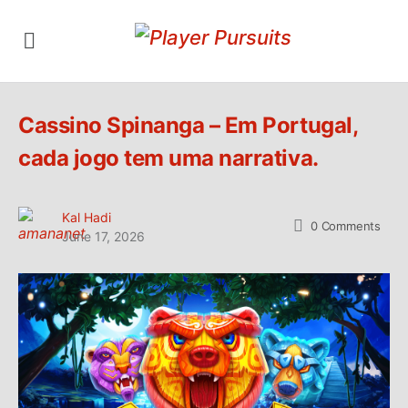
Cassino Spinanga – Em Portugal,
cada jogo tem uma narrativa.
Kal Hadi
0
Comments
June 17, 2026