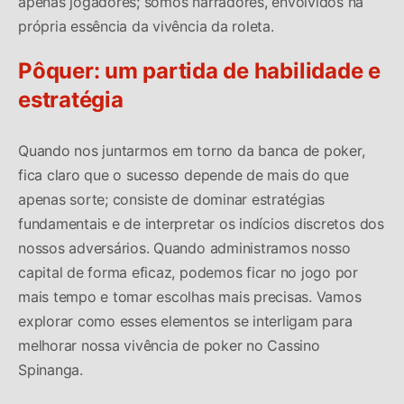
apenas jogadores; somos narradores, envolvidos na
própria essência da vivência da roleta.
Pôquer: um partida de habilidade e
estratégia
Quando nos juntarmos em torno da banca de poker,
fica claro que o sucesso depende de mais do que
apenas sorte; consiste de dominar estratégias
fundamentais e de interpretar os indícios discretos dos
nossos adversários. Quando administramos nosso
capital de forma eficaz, podemos ficar no jogo por
mais tempo e tomar escolhas mais precisas. Vamos
explorar como esses elementos se interligam para
melhorar nossa vivência de poker no Cassino
Spinanga.