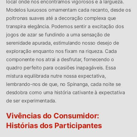
local onde nos encontramos vigorosos e à largueza.
Modelos luxuosos ornamentam cada recanto, desde os
poltronas suaves até a decoração complexa que
transpira elegância. Podemos sentir a excitação dos
jogos de azar se fundindo a uma sensação de
serenidade apurada, estimulando nosso desejo de
exploração enquanto nos fixam na riqueza. Cada
componente nos atrai a desfrutar, fornecendo o
quadro perfeito para ocasiões inapagáveis. Essa
mistura equilibrada nutre nossa expectativa,
lembrando-nos de que, no Spinanga, cada noite se
desdobra como uma história cativante à expectativa
de ser experimentada.
Vivências do Consumidor:
Histórias dos Participantes