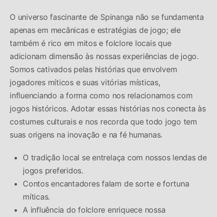
O universo fascinante de Spinanga não se fundamenta
apenas em mecânicas e estratégias de jogo; ele
também é rico em mitos e folclore locais que
adicionam dimensão às nossas experiências de jogo.
Somos cativados pelas histórias que envolvem
jogadores míticos e suas vitórias místicas,
influenciando a forma como nos relacionamos com
jogos históricos. Adotar essas histórias nos conecta às
costumes culturais e nos recorda que todo jogo tem
suas origens na inovação e na fé humanas.
O tradição local se entrelaça com nossos lendas de
jogos preferidos.
Contos encantadores falam de sorte e fortuna
míticas.
A influência do folclore enriquece nossa