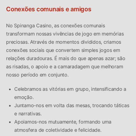
Conexões comunais e amigos
No Spinanga Casino, as conexões comunais
transformam nossas vivências de jogo em memórias
preciosas. Através de momentos divididos, criamos
conexões sociais que convertem simples jogos em
relações duradouras. É mais do que apenas azar; são
as risadas, o apoio e a camaradagem que melhoram
nosso período em conjunto.
Celebramos as vitórias em grupo, intensificando a
emoção.
Juntamo-nos em volta das mesas, trocando táticas
e narrativas.
Apoiamos-nos mutuamente, formando uma
atmosfera de coletividade e felicidade.