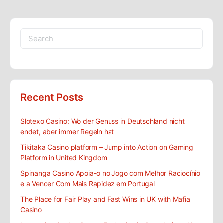
Search
for:
Recent Posts
Slotexo Casino: Wo der Genuss in Deutschland nicht
endet, aber immer Regeln hat
Tikitaka Casino platform – Jump into Action on Gaming
Platform in United Kingdom
Spinanga Casino Apoia-o no Jogo com Melhor Raciocínio
e a Vencer Com Mais Rapidez em Portugal
The Place for Fair Play and Fast Wins in UK with Mafia
Casino