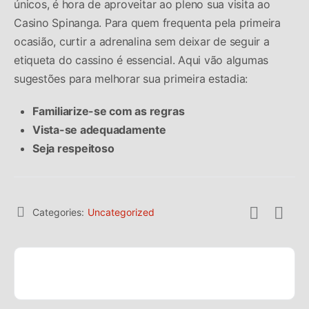
únicos, é hora de aproveitar ao pleno sua visita ao
Casino Spinanga. Para quem frequenta pela primeira
ocasião, curtir a adrenalina sem deixar de seguir a
etiqueta do cassino é essencial. Aqui vão algumas
sugestões para melhorar sua primeira estadia:
Familiarize-se com as regras
Vista-se adequadamente
Seja respeitoso
Categories:
Uncategorized