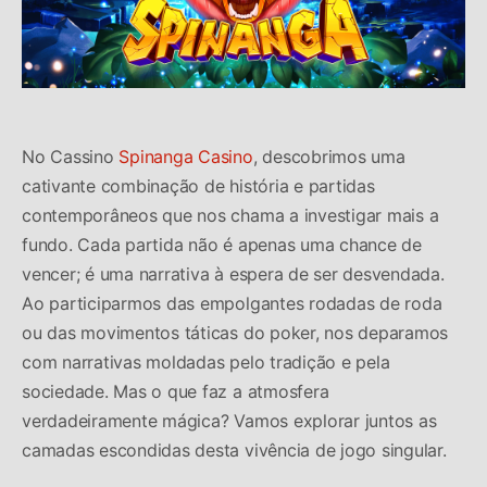
No Cassino
Spinanga Casino
, descobrimos uma
cativante combinação de história e partidas
contemporâneos que nos chama a investigar mais a
fundo. Cada partida não é apenas uma chance de
vencer; é uma narrativa à espera de ser desvendada.
Ao participarmos das empolgantes rodadas de roda
ou das movimentos táticas do poker, nos deparamos
com narrativas moldadas pelo tradição e pela
sociedade. Mas o que faz a atmosfera
verdadeiramente mágica? Vamos explorar juntos as
camadas escondidas desta vivência de jogo singular.