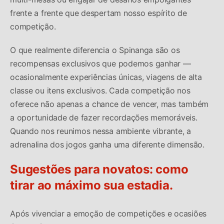
frente a frente que despertam nosso espírito de
competição.
O que realmente diferencia o Spinanga são os
recompensas exclusivos que podemos ganhar —
ocasionalmente experiências únicas, viagens de alta
classe ou itens exclusivos. Cada competição nos
oferece não apenas a chance de vencer, mas também
a oportunidade de fazer recordações memoráveis.
Quando nos reunimos nessa ambiente vibrante, a
adrenalina dos jogos ganha uma diferente dimensão.
Sugestões para novatos: como
tirar ao máximo sua estadia.
Após vivenciar a emoção de competições e ocasiões