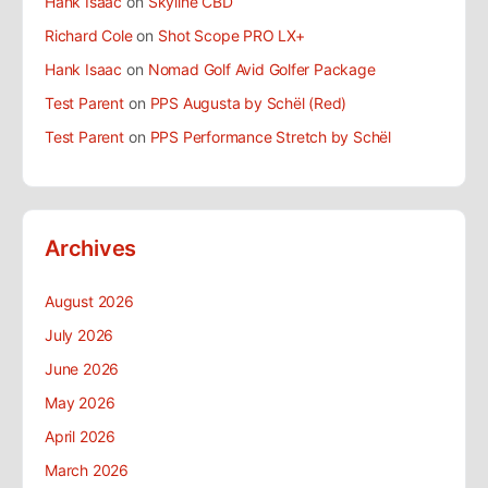
Hank Isaac
on
Skyline CBD
Richard Cole
on
Shot Scope PRO LX+
Hank Isaac
on
Nomad Golf Avid Golfer Package
Test Parent
on
PPS Augusta by Schël (Red)
Test Parent
on
PPS Performance Stretch by Schël
Archives
August 2026
July 2026
June 2026
May 2026
April 2026
March 2026