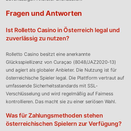
Fragen und Antworten
Ist Rolletto Casino in Österreich legal und
zuverlässig zu nutzen?
Rolletto Casino besitzt eine anerkannte
Glücksspiellizenz von Curaçao (8048/JAZ2020-13)
und agiert als globaler Anbieter. Die Nutzung ist für
österreichische Spieler legal. Die Plattform vertraut auf
umfassende Sicherheitsstandards mit SSL-
Verschlüsselung und wird regelmäßig auf Fairness
kontrollieren. Das macht sie zu einer seriösen Wahl.
Was für Zahlungsmethoden stehen
österreichischen Spielern zur Verfügung?