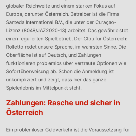
globaler Reichweite und einem starken Fokus auf
Europa, darunter Österreich. Betreiber ist die Firma
Santeda International B.V., die unter der Curaçao-
Lizenz (8048/JAZ2020-13) arbeitet. Das gewährleistet
einen regulierten Spielbetrieb. Der Clou für Österreich:
Rolletto redet unsere Sprache, im wahrsten Sinne. Die
Oberfläche ist auf Deutsch, und Zahlungen
funktionieren problemlos über vertraute Optionen wie
Sofortüberweisung ab. Schon die Anmeldung ist
unkompliziert und zeigt, dass hier das ganze
Spielerlebnis im Mittelpunkt steht.
Zahlungen: Rasche und sicher in
Österreich
Ein problemloser Geldverkehr ist die Voraussetzung für