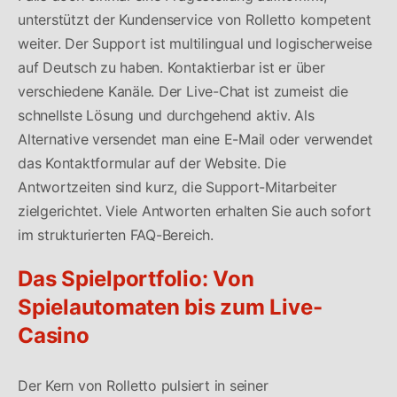
unterstützt der Kundenservice von Rolletto kompetent
weiter. Der Support ist multilingual und logischerweise
auf Deutsch zu haben. Kontaktierbar ist er über
verschiedene Kanäle. Der Live-Chat ist zumeist die
schnellste Lösung und durchgehend aktiv. Als
Alternative versendet man eine E-Mail oder verwendet
das Kontaktformular auf der Website. Die
Antwortzeiten sind kurz, die Support-Mitarbeiter
zielgerichtet. Viele Antworten erhalten Sie auch sofort
im strukturierten FAQ-Bereich.
Das Spielportfolio: Von
Spielautomaten bis zum Live-
Casino
Der Kern von Rolletto pulsiert in seiner