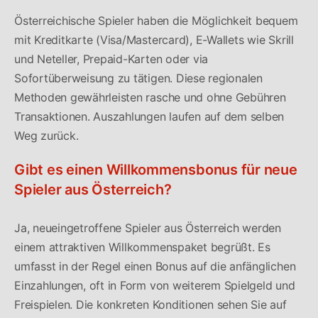
Österreichische Spieler haben die Möglichkeit bequem
mit Kreditkarte (Visa/Mastercard), E-Wallets wie Skrill
und Neteller, Prepaid-Karten oder via
Sofortüberweisung zu tätigen. Diese regionalen
Methoden gewährleisten rasche und ohne Gebühren
Transaktionen. Auszahlungen laufen auf dem selben
Weg zurück.
Gibt es einen Willkommensbonus für neue
Spieler aus Österreich?
Ja, neueingetroffene Spieler aus Österreich werden
einem attraktiven Willkommenspaket begrüßt. Es
umfasst in der Regel einen Bonus auf die anfänglichen
Einzahlungen, oft in Form von weiterem Spielgeld und
Freispielen. Die konkreten Konditionen sehen Sie auf