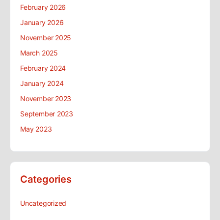
February 2026
January 2026
November 2025
March 2025
February 2024
January 2024
November 2023
September 2023
May 2023
Categories
Uncategorized