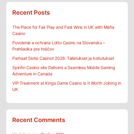
Recent Posts
The Place for Fair Play and Fast Wins in UK with Mafia
Casino
Povolenie a ochrana Lotto Casino na Slovensku –
Prehliadka pre hráčov
Parhaat Slotsi Casinot 2026: Talletukset ja kotiutukset
Spinfin Casino site Delivers a Seamless Mobile Gaming
Adventure in Canada
VIP Treatment at Kings Game Casino Is It Worth Joining in
UK
Recent Comments