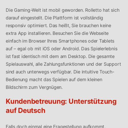
Die Gaming-Welt ist mobil geworden. Rolletto hat sich
darauf eingestellt. Die Plattform ist vollständig
responsiv optimiert. Das heißt, Sie brauchen keine
extra App installieren. Besuchen Sie die Webseite
einfach im Browser Ihres Smartphones oder Tablets
auf – egal ob mit iOS oder Android. Das Spielerlebnis
ist fast identisch mit dem am Desktop. Die gesamte
Spielauswahl, alle Zahlungsfunktionen und der Support
sind auch unterwegs verfügbar. Die intuitive Touch-
Bedienung macht das Spielen auf dem kleinen
Bildschirm zum Vergnügen.
Kundenbetreuung: Unterstützung
auf Deutsch
Falls doch einmal eine Fragestellung aufkommt,