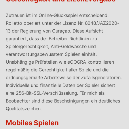
Zutrauen ist im Online-Glücksspiel entscheidend.
Rolletto operiert unter der Lizenz Nr. 8048/JAZ2020-
13 der Regierung von Curaçao. Diese Aufsicht
garantiert, dass der Betreiber Richtlinien zu
Spielergerechtigkeit, Anti-Geldwäsche und
verantwortungsbewusstem Spielen einhält.
Unabhängige Prüfstellen wie eCOGRA kontrollieren
regelmäßig die Gerechtigkeit aller Spiele und die
ordnungsgemäße Arbeitsweise der Zufallsgeneratoren.
Individuelle und finanzielle Daten der Spieler sichert
eine 256-Bit-SSL-Verschlüsselung. Für mich als
Beobachter sind diese Bescheinigungen ein deutliches
Qualitätszeichen.
Mobiles Spielen