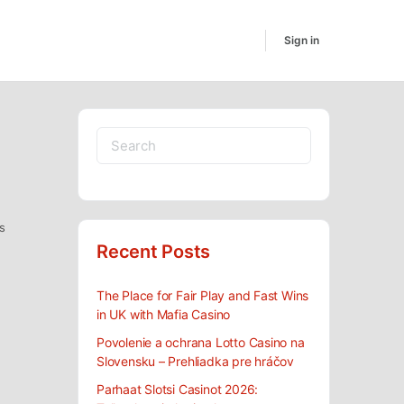
Sign in
Search
for:
s
Recent Posts
The Place for Fair Play and Fast Wins
in UK with Mafia Casino
Povolenie a ochrana Lotto Casino na
Slovensku – Prehliadka pre hráčov
Parhaat Slotsi Casinot 2026: