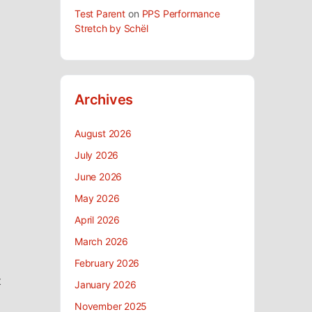
Test Parent
on
PPS Performance
Stretch by Schël
Archives
August 2026
July 2026
June 2026
May 2026
April 2026
March 2026
February 2026
t
January 2026
November 2025