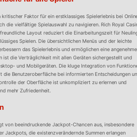
kritischer Faktor für ein erstklassiges Spielerlebnis bei Onlin
rch die vielfältige Spielauswahl zu navigieren. Rich Royal Casi
rfreundliche Layout reduziert die Einarbeitungszeit für Neulin
 flüssiges Spielen. Die übersichtlichen Menüs und der leichte
verbessern das Spielerlebnis und ermöglichen eine angenehm
st die Verträglichkeit mit allen Geräten sichergestellt und
esktop- und Mobilgeräten. Die kluge Integration von Funktion
t die Benutzeroberfläche bei informierten Entscheidungen u
ontrolle der Oberfläche ist unkompliziert zu erlernen und
und mehr Zufriedenheit.
n
ägt von beeindruckende Jackpot-Chancen aus, insbesondere
iver Jackpots, die existenzverändernde Summen erlangen