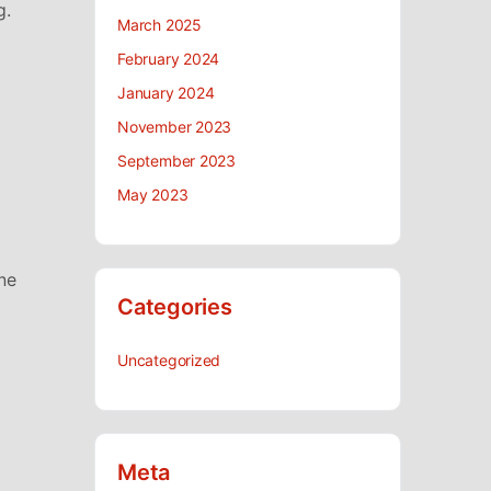
g.
March 2025
February 2024
January 2024
November 2023
September 2023
May 2023
ne
Categories
Uncategorized
Meta