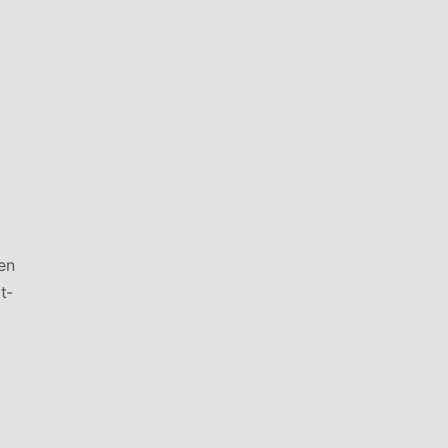
en
t-