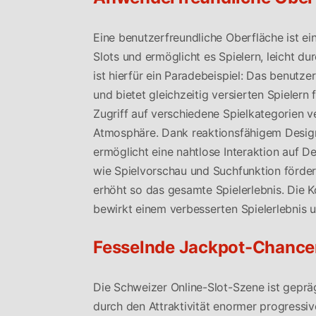
Eine benutzerfreundliche Oberfläche ist ein 
Slots und ermöglicht es Spielern, leicht du
ist hierfür ein Paradebeispiel: Das benutze
und bietet gleichzeitig versierten Spielern
Zugriff auf verschiedene Spielkategorien 
Atmosphäre. Dank reaktionsfähigem Design i
ermöglicht eine nahtlose Interaktion auf D
wie Spielvorschau und Suchfunktion förder
erhöht so das gesamte Spielerlebnis. Die K
bewirkt einem verbesserten Spielerlebnis 
Fesselnde Jackpot-Chance
Die Schweizer Online-Slot-Szene ist gepr
durch den Attraktivität enormer progress