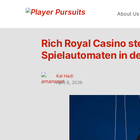
About Us
Rich Royal Casino ste
Spielautomaten in de
Kal Hadi
April 8, 2026