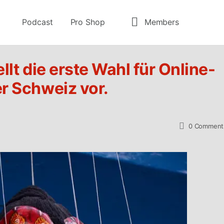
Podcast
Pro Shop
Members
llt die erste Wahl für Online-
r Schweiz vor.
0
Comment