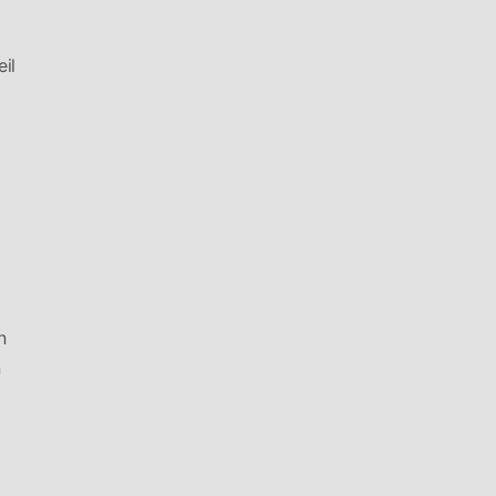
il
n
n