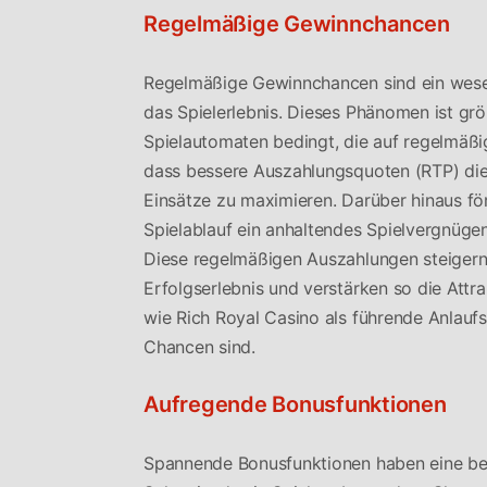
Regelmäßige Gewinnchancen
Regelmäßige Gewinnchancen sind ein wesent
das Spielerlebnis. Dieses Phänomen ist gr
Spielautomaten bedingt, die auf regelmäßi
dass bessere Auszahlungsquoten (RTP) die 
Einsätze zu maximieren. Darüber hinaus fö
Spielablauf ein anhaltendes Spielvergnügen
Diese regelmäßigen Auszahlungen steigern 
Erfolgserlebnis und verstärken so die Attra
wie Rich Royal Casino als führende Anlaufs
Chancen sind.
Aufregende Bonusfunktionen
Spannende Bonusfunktionen haben eine bedeu