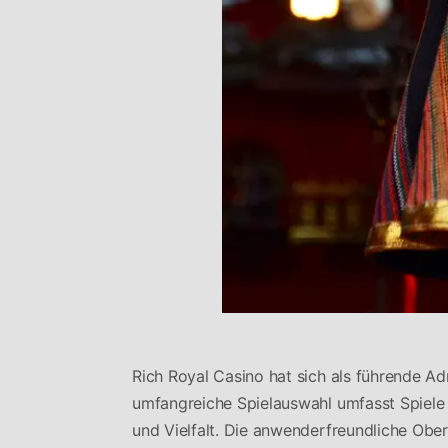
Rich Royal Casino hat sich als führende Adr
umfangreiche Spielauswahl umfasst Spiele
und Vielfalt. Die anwenderfreundliche Ober