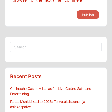
browser for the next time I comment.
Search
for:
Recent Posts
Casinacho Casino v Kanadě – Live Casino Safe and
Entertaining
Paras Munkki kasino 2026: Tervetuliaisbonus ja
asiakaspalvelu