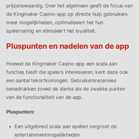
prijzenswaardig. Over het algemeen geeft de focus van
de Kingmaker Casino-app op directe hulp gebruikers
meer mogelijkheden, optimaliseert het hun
spelervaring en stimuleert het loyaliteit.
Pluspunten en nadelen van de app
Hoewel de Kingmaker Casino-app een scala aan
functies biedt die spelers interesseren, kent deze ook
een aantal tekortkomingen. Gebruikersrecensies
benadrukken zowel de sterke als de zwakke punten
van de functionaliteit van de app.
Pluspunten:
Een uitgebreid scala aan spellen vergroot de
entertainmentmogelijkheden.