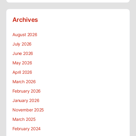
Archives
August 2026
July 2026
June 2026
May 2026
April 2026
March 2026
February 2026
January 2026
November 2025
March 2025
February 2024