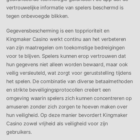
vertrouwelijke informatie van spelers beschermd is
tegen onbevoegde blikken.
Gegevensbescherming is een topprioriteit en
Kingmaker Casino werkt continu aan het verbeteren
van zijn maatregelen om toekomstige bedreigingen
voor te blijven. Spelers kunnen erop vertrouwen dat
hun gegevens niet alleen worden bewaard, maar ook
veilig versleuteld, wat zorgt voor geruststelling tijdens
het spelen. De combinatie van diverse betaalmethoden
en strikte beveiligingsprotocollen creëert een
omgeving waarin spelers zich kunnen concentreren op
amuseren zonder zich zorgen te hoeven maken over
hun veiligheid. Op deze manier bevordert Kingmaker
Casino zowel vrijheid als veiligheid voor zijn
gebruikers.