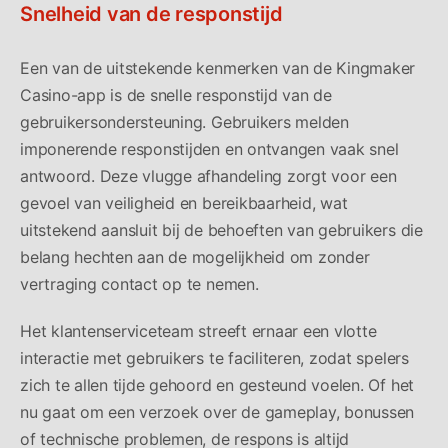
Snelheid van de responstijd
Een van de uitstekende kenmerken van de Kingmaker
Casino-app is de snelle responstijd van de
gebruikersondersteuning. Gebruikers melden
imponerende responstijden en ontvangen vaak snel
antwoord. Deze vlugge afhandeling zorgt voor een
gevoel van veiligheid en bereikbaarheid, wat
uitstekend aansluit bij de behoeften van gebruikers die
belang hechten aan de mogelijkheid om zonder
vertraging contact op te nemen.
Het klantenserviceteam streeft ernaar een vlotte
interactie met gebruikers te faciliteren, zodat spelers
zich te allen tijde gehoord en gesteund voelen. Of het
nu gaat om een verzoek over de gameplay, bonussen
of technische problemen, de respons is altijd