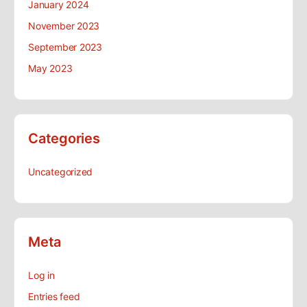
January 2024
November 2023
September 2023
May 2023
Categories
Uncategorized
Meta
Log in
Entries feed