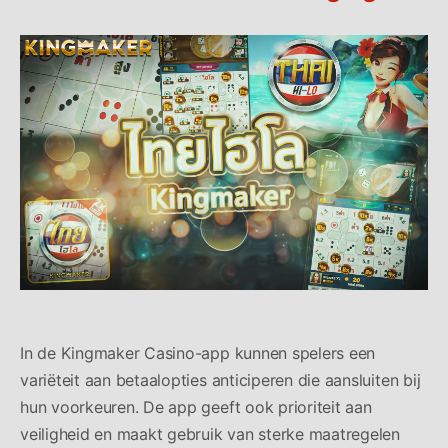
In de Kingmaker Casino-app kunnen spelers een
variëteit aan betaalopties anticiperen die aansluiten bij
hun voorkeuren. De app geeft ook prioriteit aan
veiligheid en maakt gebruik van sterke maatregelen