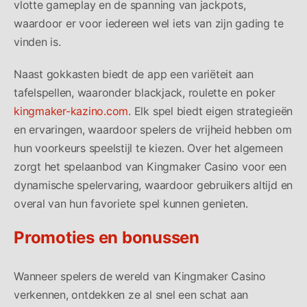
vlotte gameplay en de spanning van jackpots,
waardoor er voor iedereen wel iets van zijn gading te
vinden is.
Naast gokkasten biedt de app een variëteit aan
tafelspellen, waaronder blackjack, roulette en poker
kingmaker-kazino.com
. Elk spel biedt eigen strategieën
en ervaringen, waardoor spelers de vrijheid hebben om
hun voorkeurs speelstijl te kiezen. Over het algemeen
zorgt het spelaanbod van Kingmaker Casino voor een
dynamische spelervaring, waardoor gebruikers altijd en
overal van hun favoriete spel kunnen genieten.
Promoties en bonussen
Wanneer spelers de wereld van Kingmaker Casino
verkennen, ontdekken ze al snel een schat aan