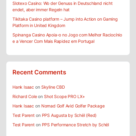
Slotexo Casino: Wo der Genuss in Deutschland nicht
endet, aber immer Regeln hat
Tikitaka Casino platform – Jump into Action on Gaming
Platform in United Kingdom
Spinanga Casino Apoia-o no Jogo com Melhor Raciocínio
e a Vencer Com Mais Rapidez em Portugal
Recent Comments
Hank Isaac
on
Skyline CBD
Richard Cole
on
Shot Scope PRO LX+
Hank Isaac
on
Nomad Golf Avid Golfer Package
Test Parent
on
PPS Augusta by Schël (Red)
Test Parent
on
PPS Performance Stretch by Schël