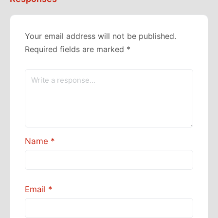
Your email address will not be published.
Required fields are marked
*
Name
*
Email
*