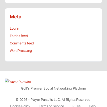
Meta
Log in
Entries feed
Comments feed
WordPress.org
Golf's Premier Social Networking Platform
© 2026 - Player Pursuits LLC. All Rights Reserved.
Cookie Policy
Terms of Service
Rules
Help