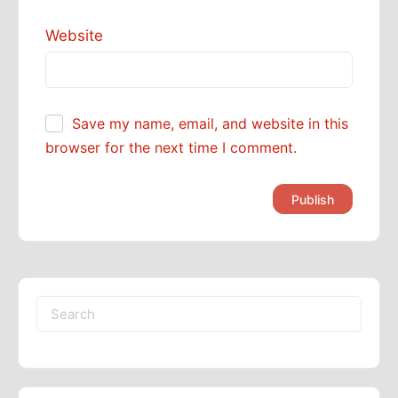
Website
Save my name, email, and website in this
browser for the next time I comment.
Search
for: