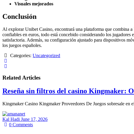
Visuales mejorados
Conclusión
Al explorar Unibet Casino, encontrará una plataforma que combina a l
confiables en euros, todo está concebido considerando los jugadores e
satisfactoria. Además, su configuración ajustado para dispositivos mó
los juegos españoles.
Categories:
Uncategorized
Related Articles
Reseña sin filtros del casino Kingmaker: O
Kingmaker Casino Kingmaker Proveedores De Juegos sobresale en el r
Kal Hadi
June 17, 2026
0
Comments