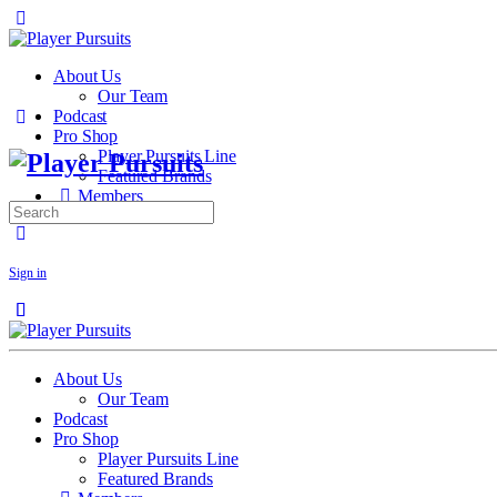
About Us
Our Team
Podcast
Pro Shop
Player Pursuits Line
Featured Brands
Members
Search
for:
Sign in
Close
Close
About Us
Our Team
Podcast
Pro Shop
Player Pursuits Line
Featured Brands