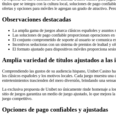
títulos que se integra con la cultura local, soluciones de pago confia
ofertas y opciones para móviles le agregan un grado de atractivo. Per
Observaciones destacadas
La amplia gama de juegos abarca clásicos españoles y asuntos re
Las soluciones de pago confiable proporcionan operaciones en eur
El conjunto comprometido de soporte al usuario se comunica en 
Incentivos seductoras con un sistema de premios de lealtad y of
El formato ajustado para dispositivos móviles proporciona sesio
Amplia variedad de títulos ajustados a las 
Comprendiendo las gustos de su audiencia hispano, Unibet Casino ha de
los clásicos españoles y los motivos locales. Cada juego muestra una d
entretenimientos trascienden del mero diversión, brindando una sensac
La exclusiva propuesta de Unibet no únicamente rinde homenaje a los c
sitio de juegos garantiza un medio de juego ajustado, lo que mejora la
juego competitivo.
Opciones de pago confiables y ajustadas