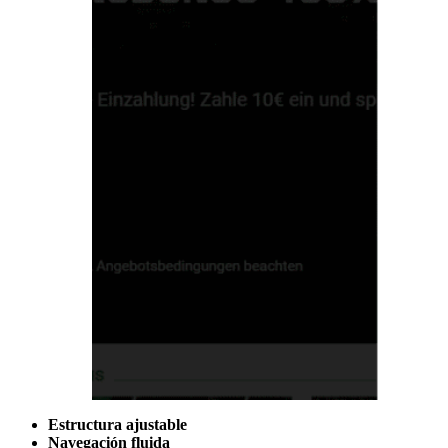
Estructura ajustable
Navegación fluida