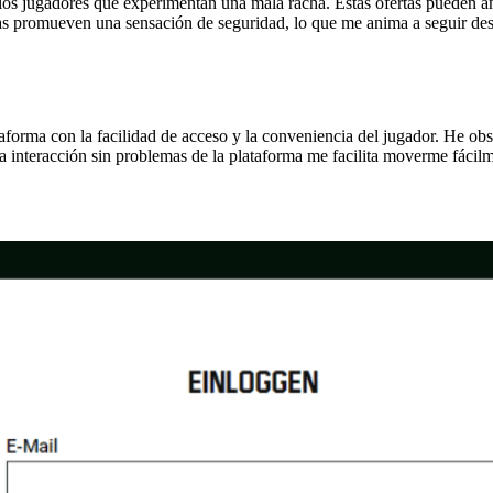
los jugadores que experimentan una mala racha. Estas ofertas pueden a
das promueven una sensación de seguridad, lo que me anima a seguir des
forma con la facilidad de acceso y la conveniencia del jugador. He obs
La interacción sin problemas de la plataforma me facilita moverme fácil