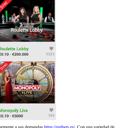
cularmente a sus demandas
https://unibets.es/
. Con una variedad de