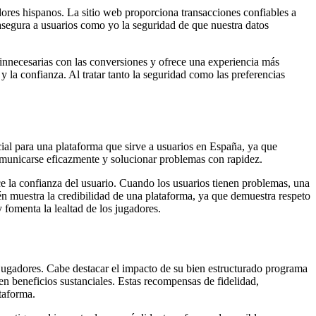
dores hispanos. La sitio web proporciona transacciones confiables a
 asegura a usuarios como yo la seguridad de que nuestra datos
 innecesarias con las conversiones y ofrece una experiencia más
 la confianza. Al tratar tanto la seguridad como las preferencias
ial para una plataforma que sirve a usuarios en España, ya que
 comunicarse eficazmente y solucionar problemas con rapidez.
ce la confianza del usuario. Cuando los usuarios tienen problemas, una
én muestra la credibilidad de una plataforma, ya que demuestra respeto
 fomenta la lealtad de los jugadores.
jugadores. Cabe destacar el impacto de su bien estructurado programa
n beneficios sustanciales. Estas recompensas de fidelidad,
taforma.