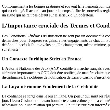
Conformément à les bonnes pratiques et souvent la réglementation, Liza
qui est changé. Il accorde au joueur le temps de lire les nouvelles règ
un signe qui ne fait pas défaut sur le sérieux d’un opérateur.
L’Importance cruciale des Termes et Condi
Les Conditions Générales d’Utilisation ne sont pas un document à cocher
démarches pour récupérer ses gains, et les engagements de chacun. Pour 
dépôt ou l’accès à l’auto-exclusion. Un changement, même minime, peut
sûr et juste.
Un Contexte Juridique Strict en France
L’Autorité Nationale des Jeux (ANJ) contrôle le marché français avec 
altération importante des CGU doit être notifiée, de manière claire et 
disciplinaires. La politique de notification de Lizaro Casino s’inscrit
La Loyauté comme Fondement de la Crédibilité
La confiance se forge dans le jeu en ligne. Un joueur qui saisit les 
jour, Lizaro Casino montre son honnêteté et son estime pour sa clientèle
nécessaire pour une relation qui perdure. Un utilisateur bien informé es