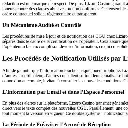
rédaction est une marque de respect. De plus, Lizaro Casino garantit à
joueurs contre des clauses abusives ou non conformes. Cet ensemble – n
cadre contractuel solide, réglementaire et transparent.
Un Mécanisme Audité et Contrôlé
Les procédures de mise à jour et de notification des CGU chez Lizaro C
séparés dans le cadre de la certification de l’opérateur. Cela assure q
l’opérateur a bien accompli son devoir d’information, ce qui consolide 
Les Procédés de Notification Utilisés par 
Afin de garantir que l’information touche chaque joueur impliqué, Liz
d’autres sur ordinateur, d’autres consultent surtout leurs emails. Le b
connexion au compte, invitant à consulter les nouvelles conditions. Ce
L’Information par Email et dans l’Espace Personnel
En plus des alertes sur la plateforme, Lizaro Casino transmet généralem
direct vers le texte complet des nouvelles CGU. Parallèlement, une 
tout moment la version en vigueur. Ce double système – notification acti
La Période de Préavis et l’Accusé de Réception