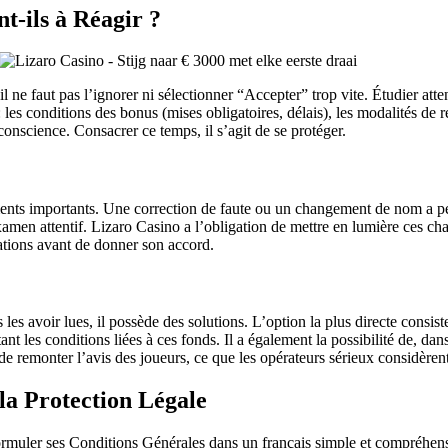
nt-ils à Réagir ?
 ne faut pas l’ignorer ni sélectionner “Accepter” trop vite. Étudier atte
es conditions des bonus (mises obligatoires, délais), les modalités de retra
conscience. Consacrer ce temps, il s’agit de se protéger.
ements importants. Une correction de faute ou un changement de nom a pe
 examen attentif. Lizaro Casino a l’obligation de mettre en lumière ces c
ications avant de donner son accord.
s les avoir lues, il possède des solutions. L’option la plus directe consi
nt les conditions liées à ces fonds. Il a également la possibilité de, dan
de remonter l’avis des joueurs, ce que les opérateurs sérieux considèrent
la Protection Légale
ormuler ses Conditions Générales dans un français simple et compréhensi