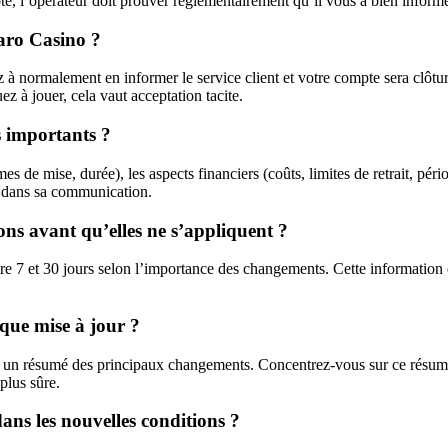
té, l’opérateur doit prouver réglementairement qu’il vous a bien inform
zaro Casino ?
 à normalement en informer le service client et votre compte sera clôtur
z à jouer, cela vaut acceptation tacite.
s importants ?
de mise, durée), les aspects financiers (coûts, limites de retrait, pério
s dans sa communication.
ons avant qu’elles ne s’appliquent ?
re 7 et 30 jours selon l’importance des changements. Cette information 
aque mise à jour ?
 un résumé des principaux changements. Concentrez-vous sur ce résumé et
plus sûre.
ans les nouvelles conditions ?