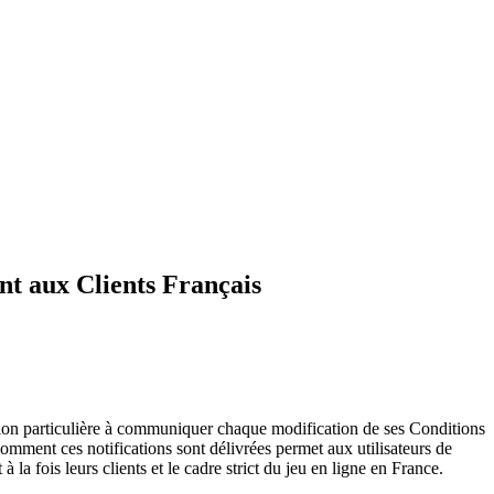
nt aux Clients Français
tion particulière à communiquer chaque modification de ses Conditions
comment ces notifications sont délivrées permet aux utilisateurs de
 la fois leurs clients et le cadre strict du jeu en ligne en France.