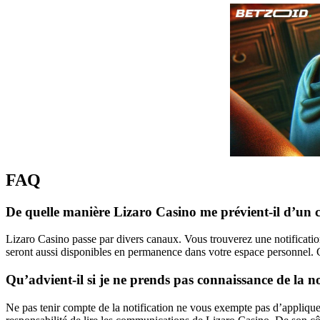
FAQ
De quelle manière Lizaro Casino me prévient-il d’un 
Lizaro Casino passe par divers canaux. Vous trouverez une notification
seront aussi disponibles en permanence dans votre espace personnel. C
Qu’advient-il si je ne prends pas connaissance de la no
Ne pas tenir compte de la notification ne vous exempte pas d’appliquer 