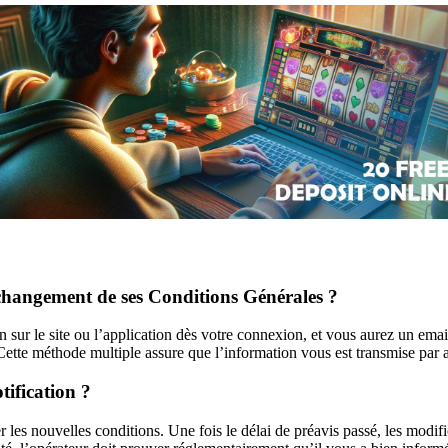
changement de ses Conditions Générales ?
 sur le site ou l’application dès votre connexion, et vous aurez un emai
ette méthode multiple assure que l’information vous est transmise par a
tification ?
les nouvelles conditions. Une fois le délai de préavis passé, les modifica