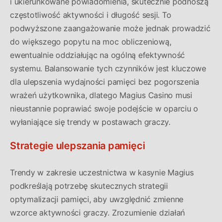
i ukierunkowane powiadomienia, skutecznie podnoszą
częstotliwość aktywności i długość sesji. To
podwyższone zaangażowanie może jednak prowadzić
do większego popytu na moc obliczeniową,
ewentualnie oddziałując na ogólną efektywność
systemu. Balansowanie tych czynników jest kluczowe
dla ulepszenia wydajności pamięci bez pogorszenia
wrażeń użytkownika, dlatego Magius Casino musi
nieustannie poprawiać swoje podejście w oparciu o
wyłaniające się trendy w postawach graczy.
Strategie ulepszania pamięci
Trendy w zakresie uczestnictwa w kasynie Magius
podkreślają potrzebę skutecznych strategii
optymalizacji pamięci, aby uwzględnić zmienne
wzorce aktywności graczy. Zrozumienie działań