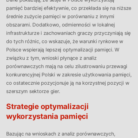
pamięć bardziej efektywnie, co przekłada się na niższe
średnie zużycie pamięci w porównaniu z innymi
obszarami. Dodatkowo, odmienności w lokalnej
infrastrukturze i zachowaniach graczy przyczyniają się
do tych różnic, co wskazuje, że warunki rynkowe w
Polsce wspierają lepszej optymalizacji pamięci. W
związku z tym, wnioski płynące z analiz
porównawczych mają na celu zilustrowaniu przewagi
konkurencyjnej Polski w zakresie użytkowania pamięci,
co ostatecznie pozycjonuje ją na korzystnej pozycji w
szerszym sektorze gier.
Strategie optymalizacji
wykorzystania pamięci
Bazując na wnioskach z analiz porównawczych,