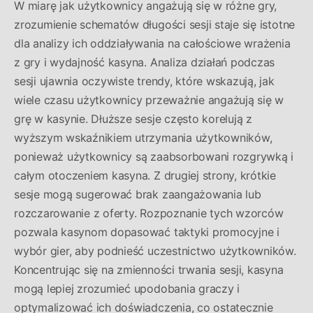
W miarę jak użytkownicy angażują się w różne gry,
zrozumienie schematów długości sesji staje się istotne
dla analizy ich oddziaływania na całościowe wrażenia
z gry i wydajność kasyna. Analiza działań podczas
sesji ujawnia oczywiste trendy, które wskazują, jak
wiele czasu użytkownicy przeważnie angażują się w
grę w kasynie. Dłuższe sesje często korelują z
wyższym wskaźnikiem utrzymania użytkowników,
ponieważ użytkownicy są zaabsorbowani rozgrywką i
całym otoczeniem kasyna. Z drugiej strony, krótkie
sesje mogą sugerować brak zaangażowania lub
rozczarowanie z oferty. Rozpoznanie tych wzorców
pozwala kasynom dopasować taktyki promocyjne i
wybór gier, aby podnieść uczestnictwo użytkowników.
Koncentrując się na zmienności trwania sesji, kasyna
mogą lepiej zrozumieć upodobania graczy i
optymalizować ich doświadczenia, co ostatecznie