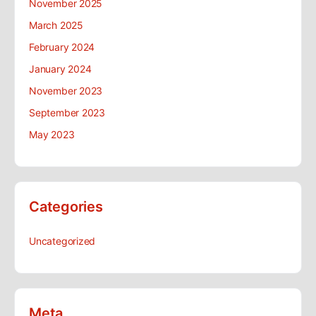
November 2025
March 2025
February 2024
January 2024
November 2023
September 2023
May 2023
Categories
Uncategorized
Meta