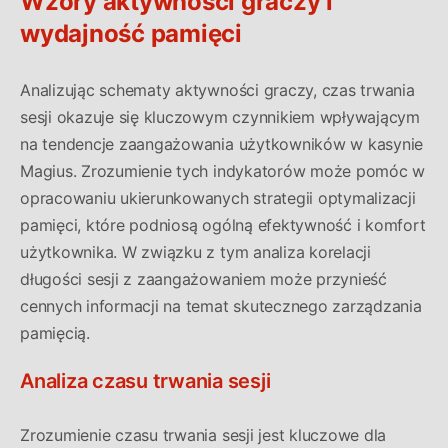
Wzory aktywności graczy i
wydajność pamięci
Analizując schematy aktywności graczy, czas trwania
sesji okazuje się kluczowym czynnikiem wpływającym
na tendencje zaangażowania użytkowników w kasynie
Magius. Zrozumienie tych indykatorów może pomóc w
opracowaniu ukierunkowanych strategii optymalizacji
pamięci, które podniosą ogólną efektywność i komfort
użytkownika. W związku z tym analiza korelacji
długości sesji z zaangażowaniem może przynieść
cennych informacji na temat skutecznego zarządzania
pamięcią.
Analiza czasu trwania sesji
Zrozumienie czasu trwania sesji jest kluczowe dla