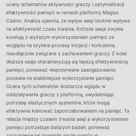
oceny schematów aktywności graczy i optymalizacji
efektywności pamięci w ramach platformy Magius
Casino. Analiza ujawnia, że wpływ sesji istotnie wpływa
na efektywność czasu trwania. Krótsze sesje zwykle
korelują z wyższym wykorzystaniem pamięci ze
względu na szybkie procesy inicjacji i kończenia,
nieodłącznie związane z zachowaniem graczy. Z kolei
dłuższe sesje charakteryzują się lepszą efektywnością
pamięci, ponieważ nieprzerwane zaangażowanie
pozwala na stabilniejsze wykorzystanie pamięci.
Ocena tych schematów dostarcza wglądu w
oddziaływania graczy z platformą, uwydatniając
potrzebę elastycznych systemów, które mogą
efektywnie kierować zapotrzebowaniem na pamięć. Ta
relacja między czasem trwania sesji a wykorzystaniem
pamięci potrzebuje dalszych badań, ponieważ
zrozumienie tej dynamiki może pomóc w