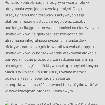
Ponadto kontrola sesjami odgrywa ważną rolę w
utrzymaniu wydajnego użycia pamięci. Dzięki
precyzyjnemu monitorowaniu aktywnych sesji
platforma może elastycznie regulować zasoby
pamięci, unikając marnowaniu pamięci na nieczynnych
użytkowników. Ta giętkość jest konieczna do
utrzymania integralności systemu i standardów
efektywności, szczególnie w obliczu wahań popytu
użytkowników. W konsekwentnie efektywna alokacja
pamięci i mocne procedury zarządzania sesjami są
nieodłączną częścią efektywności operacyjnej kasyna
Magius w Polsce. To ustrukturyzowane metoda
pozwala kasynu lepiej radzić sobie ze
skomplikowaniem zróżnicowanej bazy użytkowników
w rywalizacyjnym otoczeniu rynkowym.