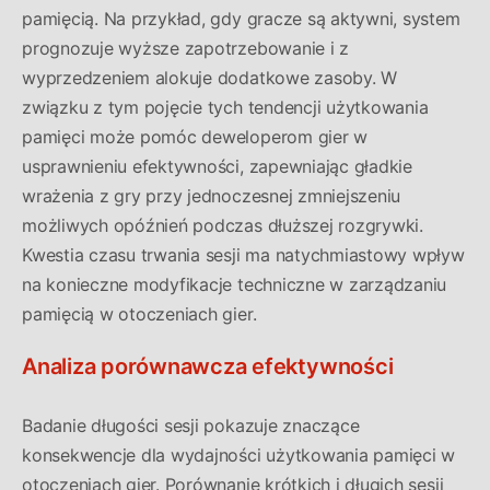
pamięcią. Na przykład, gdy gracze są aktywni, system
prognozuje wyższe zapotrzebowanie i z
wyprzedzeniem alokuje dodatkowe zasoby. W
związku z tym pojęcie tych tendencji użytkowania
pamięci może pomóc deweloperom gier w
usprawnieniu efektywności, zapewniając gładkie
wrażenia z gry przy jednoczesnej zmniejszeniu
możliwych opóźnień podczas dłuższej rozgrywki.
Kwestia czasu trwania sesji ma natychmiastowy wpływ
na konieczne modyfikacje techniczne w zarządzaniu
pamięcią w otoczeniach gier.
Analiza porównawcza efektywności
Badanie długości sesji pokazuje znaczące
konsekwencje dla wydajności użytkowania pamięci w
otoczeniach gier. Porównanie krótkich i długich sesji