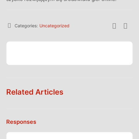
Categories:
Uncategorized
Related Articles
Responses