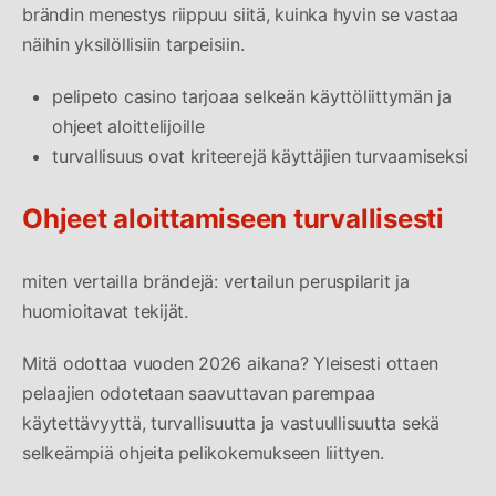
brändin menestys riippuu siitä, kuinka hyvin se vastaa
näihin yksilöllisiin tarpeisiin.
pelipeto casino tarjoaa selkeän käyttöliittymän ja
ohjeet aloittelijoille
turvallisuus ovat kriteerejä käyttäjien turvaamiseksi
Ohjeet aloittamiseen turvallisesti
miten vertailla brändejä: vertailun peruspilarit ja
huomioitavat tekijät.
Mitä odottaa vuoden 2026 aikana? Yleisesti ottaen
pelaajien odotetaan saavuttavan parempaa
käytettävyyttä, turvallisuutta ja vastuullisuutta sekä
selkeämpiä ohjeita pelikokemukseen liittyen.