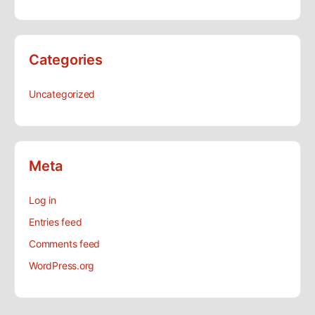
Categories
Uncategorized
Meta
Log in
Entries feed
Comments feed
WordPress.org