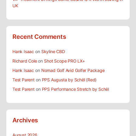
UK
Recent Comments
Hank Isaac
on
Skyline CBD
Richard Cole
on
Shot Scope PRO LX+
Hank Isaac
on
Nomad Golf Avid Golfer Package
Test Parent
on
PPS Augusta by Schël (Red)
Test Parent
on
PPS Performance Stretch by Schël
Archives
August 2026