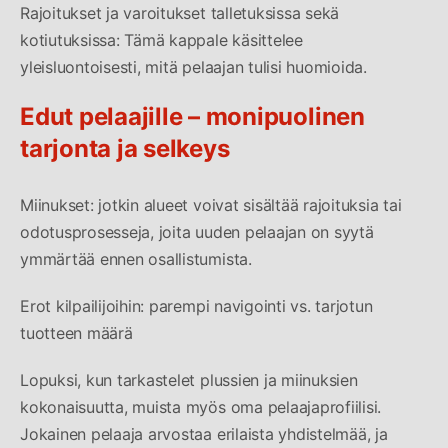
Rajoitukset ja varoitukset talletuksissa sekä
kotiutuksissa: Tämä kappale käsittelee
yleisluontoisesti, mitä pelaajan tulisi huomioida.
Edut pelaajille – monipuolinen
tarjonta ja selkeys
Miinukset: jotkin alueet voivat sisältää rajoituksia tai
odotusprosesseja, joita uuden pelaajan on syytä
ymmärtää ennen osallistumista.
Erot kilpailijoihin: parempi navigointi vs. tarjotun
tuotteen määrä
Lopuksi, kun tarkastelet plussien ja miinuksien
kokonaisuutta, muista myös oma pelaajaprofiilisi.
Jokainen pelaaja arvostaa erilaista yhdistelmää, ja