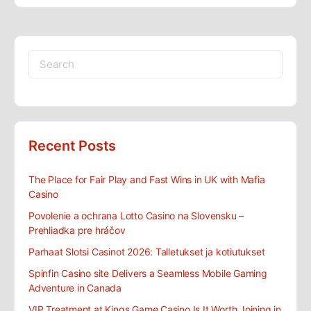
Search
for:
Recent Posts
The Place for Fair Play and Fast Wins in UK with Mafia
Casino
Povolenie a ochrana Lotto Casino na Slovensku –
Prehliadka pre hráčov
Parhaat Slotsi Casinot 2026: Talletukset ja kotiutukset
Spinfin Casino site Delivers a Seamless Mobile Gaming
Adventure in Canada
VIP Treatment at Kings Game Casino Is It Worth Joining in