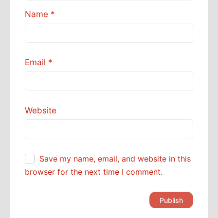
Name
*
Email
*
Website
Save my name, email, and website in this
browser for the next time I comment.