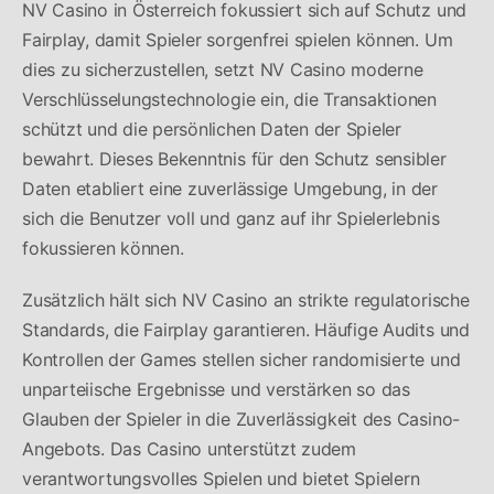
NV Casino in Österreich fokussiert sich auf Schutz und
Fairplay, damit Spieler sorgenfrei spielen können. Um
dies zu sicherzustellen, setzt NV Casino moderne
Verschlüsselungstechnologie ein, die Transaktionen
schützt und die persönlichen Daten der Spieler
bewahrt. Dieses Bekenntnis für den Schutz sensibler
Daten etabliert eine zuverlässige Umgebung, in der
sich die Benutzer voll und ganz auf ihr Spielerlebnis
fokussieren können.
Zusätzlich hält sich NV Casino an strikte regulatorische
Standards, die Fairplay garantieren. Häufige Audits und
Kontrollen der Games stellen sicher randomisierte und
unparteiische Ergebnisse und verstärken so das
Glauben der Spieler in die Zuverlässigkeit des Casino-
Angebots. Das Casino unterstützt zudem
verantwortungsvolles Spielen und bietet Spielern