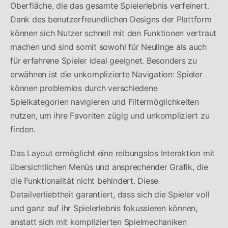
Oberfläche, die das gesamte Spielerlebnis verfeinert.
Dank des benutzerfreundlichen Designs der Plattform
können sich Nutzer schnell mit den Funktionen vertraut
machen und sind somit sowohl für Neulinge als auch
für erfahrene Spieler ideal geeignet. Besonders zu
erwähnen ist die unkomplizierte Navigation: Spieler
können problemlos durch verschiedene
Spielkategorien navigieren und Filtermöglichkeiten
nutzen, um ihre Favoriten zügig und unkompliziert zu
finden.
Das Layout ermöglicht eine reibungslos Interaktion mit
übersichtlichen Menüs und ansprechender Grafik, die
die Funktionalität nicht behindert. Diese
Detailverliebtheit garantiert, dass sich die Spieler voll
und ganz auf ihr Spielerlebnis fokussieren können,
anstatt sich mit komplizierten Spielmechaniken