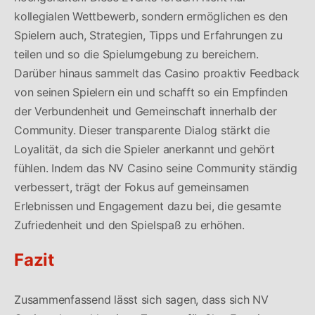
kollegialen Wettbewerb, sondern ermöglichen es den
Spielern auch, Strategien, Tipps und Erfahrungen zu
teilen und so die Spielumgebung zu bereichern.
Darüber hinaus sammelt das Casino proaktiv Feedback
von seinen Spielern ein und schafft so ein Empfinden
der Verbundenheit und Gemeinschaft innerhalb der
Community. Dieser transparente Dialog stärkt die
Loyalität, da sich die Spieler anerkannt und gehört
fühlen. Indem das NV Casino seine Community ständig
verbessert, trägt der Fokus auf gemeinsamen
Erlebnissen und Engagement dazu bei, die gesamte
Zufriedenheit und den Spielspaß zu erhöhen.
Fazit
Zusammenfassend lässt sich sagen, dass sich NV