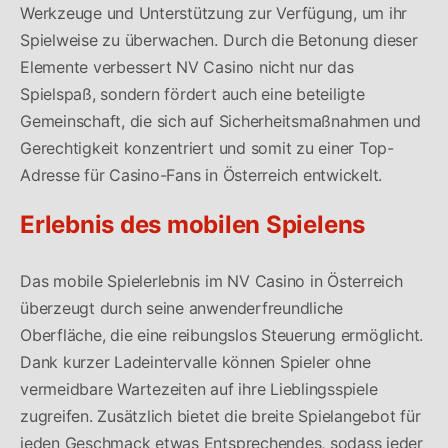
Werkzeuge und Unterstützung zur Verfügung, um ihr
Spielweise zu überwachen. Durch die Betonung dieser
Elemente verbessert NV Casino nicht nur das
Spielspaß, sondern fördert auch eine beteiligte
Gemeinschaft, die sich auf Sicherheitsmaßnahmen und
Gerechtigkeit konzentriert und somit zu einer Top-
Adresse für Casino-Fans in Österreich entwickelt.
Erlebnis des mobilen Spielens
Das mobile Spielerlebnis im NV Casino in Österreich
überzeugt durch seine anwenderfreundliche
Oberfläche, die eine reibungslos Steuerung ermöglicht.
Dank kurzer Ladeintervalle können Spieler ohne
vermeidbare Wartezeiten auf ihre Lieblingsspiele
zugreifen. Zusätzlich bietet die breite Spielangebot für
jeden Geschmack etwas Entsprechendes, sodass jeder