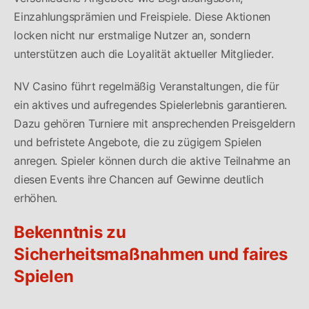
Einzahlungsprämien und Freispiele. Diese Aktionen
locken nicht nur erstmalige Nutzer an, sondern
unterstützen auch die Loyalität aktueller Mitglieder.
NV Casino führt regelmäßig Veranstaltungen, die für
ein aktives und aufregendes Spielerlebnis garantieren.
Dazu gehören Turniere mit ansprechenden Preisgeldern
und befristete Angebote, die zu zügigem Spielen
anregen. Spieler können durch die aktive Teilnahme an
diesen Events ihre Chancen auf Gewinne deutlich
erhöhen.
Bekenntnis zu
Sicherheitsmaßnahmen und faires
Spielen