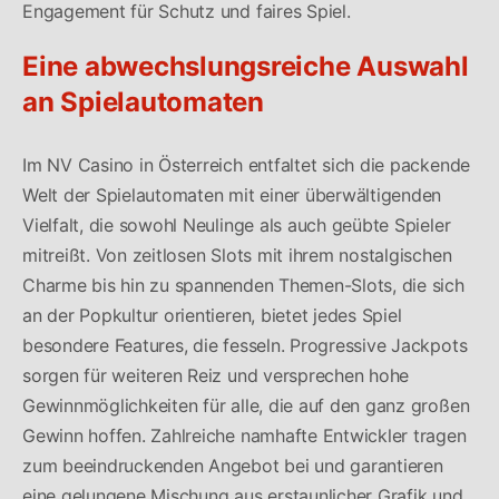
Engagement für Schutz und faires Spiel.
Eine abwechslungsreiche Auswahl
an Spielautomaten
Im NV Casino in Österreich entfaltet sich die packende
Welt der Spielautomaten mit einer überwältigenden
Vielfalt, die sowohl Neulinge als auch geübte Spieler
mitreißt. Von zeitlosen Slots mit ihrem nostalgischen
Charme bis hin zu spannenden Themen-Slots, die sich
an der Popkultur orientieren, bietet jedes Spiel
besondere Features, die fesseln. Progressive Jackpots
sorgen für weiteren Reiz und versprechen hohe
Gewinnmöglichkeiten für alle, die auf den ganz großen
Gewinn hoffen. Zahlreiche namhafte Entwickler tragen
zum beeindruckenden Angebot bei und garantieren
eine gelungene Mischung aus erstaunlicher Grafik und