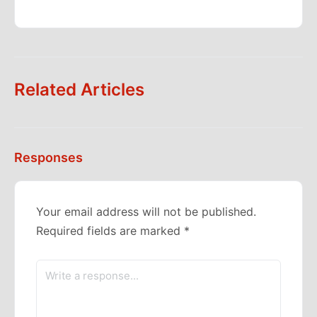
Related Articles
Responses
Your email address will not be published.
Required fields are marked
*