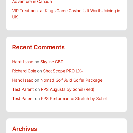
Adventure in Canada
VIP Treatment at Kings Game Casino Is It Worth Joining in
UK
Recent Comments
Hank Isaac
on
Skyline CBD
Richard Cole
on
Shot Scope PRO LX+
Hank Isaac
on
Nomad Golf Avid Golfer Package
Test Parent
on
PPS Augusta by Schël (Red)
Test Parent
on
PPS Performance Stretch by Schël
Archives