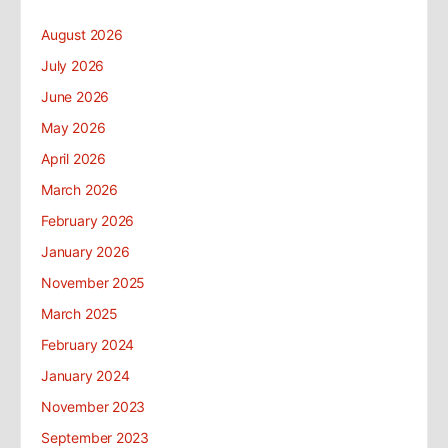
August 2026
July 2026
June 2026
May 2026
April 2026
March 2026
February 2026
January 2026
November 2025
March 2025
February 2024
January 2024
November 2023
September 2023