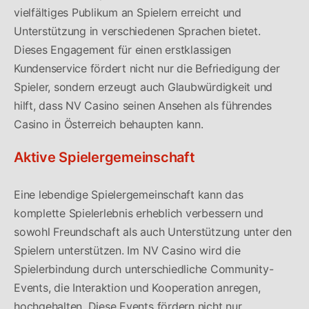
vielfältiges Publikum an Spielern erreicht und
Unterstützung in verschiedenen Sprachen bietet.
Dieses Engagement für einen erstklassigen
Kundenservice fördert nicht nur die Befriedigung der
Spieler, sondern erzeugt auch Glaubwürdigkeit und
hilft, dass NV Casino seinen Ansehen als führendes
Casino in Österreich behaupten kann.
Aktive Spielergemeinschaft
Eine lebendige Spielergemeinschaft kann das
komplette Spielerlebnis erheblich verbessern und
sowohl Freundschaft als auch Unterstützung unter den
Spielern unterstützen. Im NV Casino wird die
Spielerbindung durch unterschiedliche Community-
Events, die Interaktion und Kooperation anregen,
hochgehalten. Diese Events fördern nicht nur