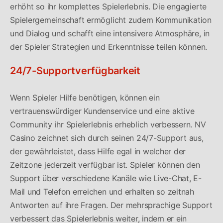
erhöht so ihr komplettes Spielerlebnis. Die engagierte
Spielergemeinschaft ermöglicht zudem Kommunikation
und Dialog und schafft eine intensivere Atmosphäre, in
der Spieler Strategien und Erkenntnisse teilen können.
24/7-Supportverfügbarkeit
Wenn Spieler Hilfe benötigen, können ein
vertrauenswürdiger Kundenservice und eine aktive
Community ihr Spielerlebnis erheblich verbessern. NV
Casino zeichnet sich durch seinen 24/7-Support aus,
der gewährleistet, dass Hilfe egal in welcher der
Zeitzone jederzeit verfügbar ist. Spieler können den
Support über verschiedene Kanäle wie Live-Chat, E-
Mail und Telefon erreichen und erhalten so zeitnah
Antworten auf ihre Fragen. Der mehrsprachige Support
verbessert das Spielerlebnis weiter, indem er ein