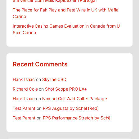
e a Vencer Com Mais Rapidez em Portugal
The Place for Fair Play and Fast Wins in UK with Mafia
Casino
Interactive Casino Games Evaluation in Canada from U
Spin Casino
Recent Comments
Hank Isaac
on
Skyline CBD
Richard Cole
on
Shot Scope PRO LX+
Hank Isaac
on
Nomad Golf Avid Golfer Package
Test Parent
on
PPS Augusta by Schël (Red)
Test Parent
on
PPS Performance Stretch by Schël