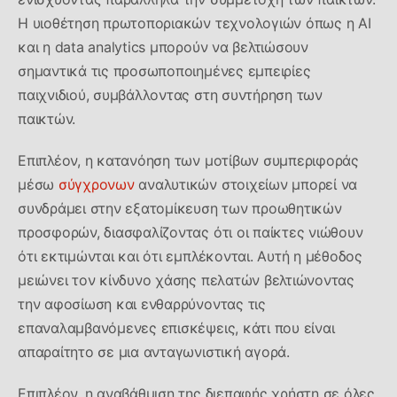
Η υιοθέτηση πρωτοποριακών τεχνολογιών όπως η AI
και η data analytics μπορούν να βελτιώσουν
σημαντικά τις προσωποποιημένες εμπειρίες
παιχνιδιού, συμβάλλοντας στη συντήρηση των
παικτών.
Επιπλέον, η κατανόηση των μοτίβων συμπεριφοράς
μέσω
σύγχρονων
αναλυτικών στοιχείων μπορεί να
συνδράμει στην εξατομίκευση των προωθητικών
προσφορών, διασφαλίζοντας ότι οι παίκτες νιώθουν
ότι εκτιμώνται και ότι εμπλέκονται. Αυτή η μέθοδος
μειώνει τον κίνδυνο χάσης πελατών βελτιώνοντας
την αφοσίωση και ενθαρρύνοντας τις
επαναλαμβανόμενες επισκέψεις, κάτι που είναι
απαραίτητο σε μια ανταγωνιστική αγορά.
Επιπλέον, η αναβάθμιση της διεπαφής χρήστη σε όλες