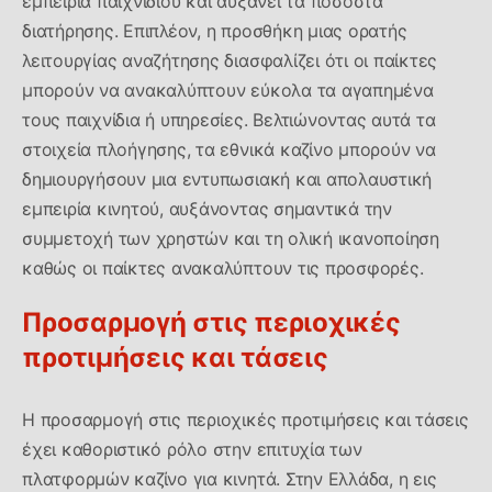
εμπειρία παιχνιδιού και αυξάνει τα ποσοστά
διατήρησης. Επιπλέον, η προσθήκη μιας ορατής
λειτουργίας αναζήτησης διασφαλίζει ότι οι παίκτες
μπορούν να ανακαλύπτουν εύκολα τα αγαπημένα
τους παιχνίδια ή υπηρεσίες. Βελτιώνοντας αυτά τα
στοιχεία πλοήγησης, τα εθνικά καζίνο μπορούν να
δημιουργήσουν μια εντυπωσιακή και απολαυστική
εμπειρία κινητού, αυξάνοντας σημαντικά την
συμμετοχή των χρηστών και τη ολική ικανοποίηση
καθώς οι παίκτες ανακαλύπτουν τις προσφορές.
Προσαρμογή στις περιοχικές
προτιμήσεις και τάσεις
Η προσαρμογή στις περιοχικές προτιμήσεις και τάσεις
έχει καθοριστικό ρόλο στην επιτυχία των
πλατφορμών καζίνο για κινητά. Στην Ελλάδα, η εις