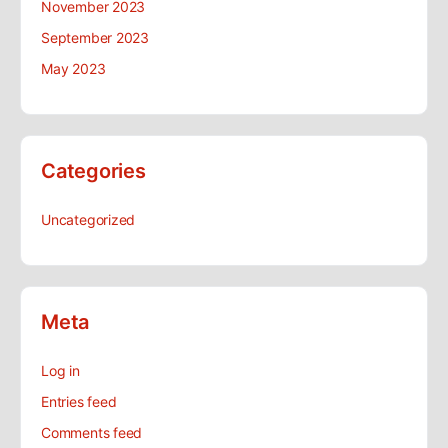
November 2023
September 2023
May 2023
Categories
Uncategorized
Meta
Log in
Entries feed
Comments feed