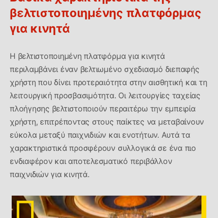
βελτιστοποιημένης πλατφόρμας
για κινητά
Η βελτιστοποιημένη πλατφόρμα για κινητά
περιλαμβάνει έναν βελτιωμένο σχεδιασμό διεπαφής
χρήστη που δίνει προτεραιότητα στην αισθητική και τη
λειτουργική προσβασιμότητα. Οι λειτουργίες ταχείας
πλοήγησης βελτιστοποιούν περαιτέρω την εμπειρία
χρήστη, επιτρέποντας στους παίκτες να μεταβαίνουν
εύκολα μεταξύ παιχνιδιών και ενοτήτων. Αυτά τα
χαρακτηριστικά προσφέρουν συλλογικά σε ένα πιο
ενδιαφέρον και αποτελεσματικό περιβάλλον
παιχνιδιών για κινητά.