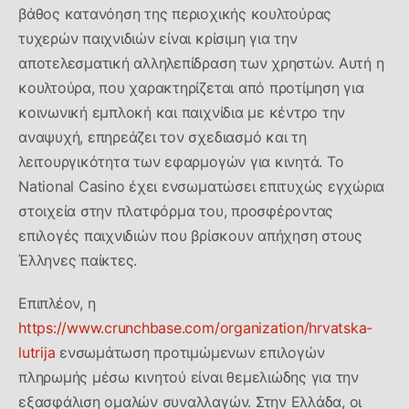
βάθος κατανόηση της περιοχικής κουλτούρας
τυχερών παιχνιδιών είναι κρίσιμη για την
αποτελεσματική αλληλεπίδραση των χρηστών. Αυτή η
κουλτούρα, που χαρακτηρίζεται από προτίμηση για
κοινωνική εμπλοκή και παιχνίδια με κέντρο την
αναψυχή, επηρεάζει τον σχεδιασμό και τη
λειτουργικότητα των εφαρμογών για κινητά. Το
National Casino έχει ενσωματώσει επιτυχώς εγχώρια
στοιχεία στην πλατφόρμα του, προσφέροντας
επιλογές παιχνιδιών που βρίσκουν απήχηση στους
Έλληνες παίκτες.
Επιπλέον, η
https://www.crunchbase.com/organization/hrvatska-
lutrija
ενσωμάτωση προτιμώμενων επιλογών
πληρωμής μέσω κινητού είναι θεμελιώδης για την
εξασφάλιση ομαλών συναλλαγών. Στην Ελλάδα, οι