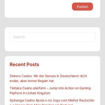
Search
for:
Recent Posts
Slotexo Casino: Wo der Genuss in Deutschland nicht
endet, aber immer Regeln hat
Tikitaka Casino platform – Jump into Action on Gaming
Platform in United Kingdom
Spinanga Casino Apoia-o no Jogo com Melhor Raciocínio