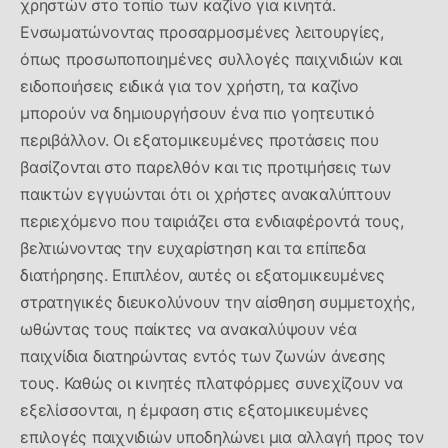
χρηστών στο τοπίο των καζίνο για κινητά.
Ενσωματώνοντας προσαρμοσμένες λειτουργίες,
όπως προσωποποιημένες συλλογές παιχνιδιών και
ειδοποιήσεις ειδικά για τον χρήστη, τα καζίνο
μπορούν να δημιουργήσουν ένα πιο γοητευτικό
περιβάλλον. Οι εξατομικευμένες προτάσεις που
βασίζονται στο παρελθόν και τις προτιμήσεις των
παικτών εγγυώνται ότι οι χρήστες ανακαλύπτουν
περιεχόμενο που ταιριάζει στα ενδιαφέροντά τους,
βελτιώνοντας την ευχαρίστηση και τα επίπεδα
διατήρησης. Επιπλέον, αυτές οι εξατομικευμένες
στρατηγικές διευκολύνουν την αίσθηση συμμετοχής,
ωθώντας τους παίκτες να ανακαλύψουν νέα
παιχνίδια διατηρώντας εντός των ζωνών άνεσης
τους. Καθώς οι κινητές πλατφόρμες συνεχίζουν να
εξελίσσονται, η έμφαση στις εξατομικευμένες
επιλογές παιχνιδιών υποδηλώνει μια αλλαγή προς τον