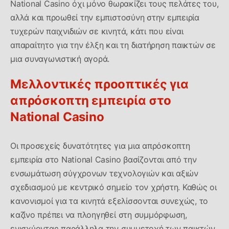
National Casino όχι μόνο θωρακίζει τους πελάτες του,
αλλά και προωθεί την εμπιστοσύνη στην εμπειρία
τυχερών παιχνιδιών σε κινητά, κάτι που είναι
απαραίτητο για την έλξη και τη διατήρηση παικτών σε
μια συναγωνιστική αγορά.
Μελλοντικές προοπτικές για
απρόσκοπτη εμπειρία στο
National Casino
Οι προσεχείς δυνατότητες για μια απρόσκοπτη
εμπειρία στο National Casino βασίζονται από την
ενσωμάτωση σύγχρονων τεχνολογιών και αξιών
σχεδιασμού με κεντρικό σημείο τον χρήστη. Καθώς οι
κανονισμοί για τα κινητά εξελίσσονται συνεχώς, το
καζίνο πρέπει να πλοηγηθεί στη συμμόρφωση,
ενισχύοντας παράλληλα την συμμετοχή των παικτών.