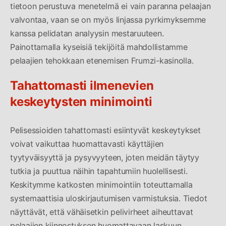
tietoon perustuva menetelmä ei vain paranna pelaajan
valvontaa, vaan se on myös linjassa pyrkimyksemme
kanssa pelidatan analyysin mestaruuteen.
Painottamalla kyseisiä tekijöitä mahdollistamme
pelaajien tehokkaan etenemisen Frumzi-kasinolla.
Tahattomasti ilmenevien
keskeytysten minimointi
Pelisessioiden tahattomasti esiintyvät keskeytykset
voivat vaikuttaa huomattavasti käyttäjien
tyytyväisyyttä ja pysyvyyteen, joten meidän täytyy
tutkia ja puuttua näihin tapahtumiin huolellisesti.
Keskitymme katkosten minimointiin toteuttamalla
systemaattisia uloskirjautumisen varmistuksia. Tiedot
näyttävät, että vähäisetkin pelivirheet aiheuttavat
pelaajien kiinnostuksen huomattavaan laskuun.