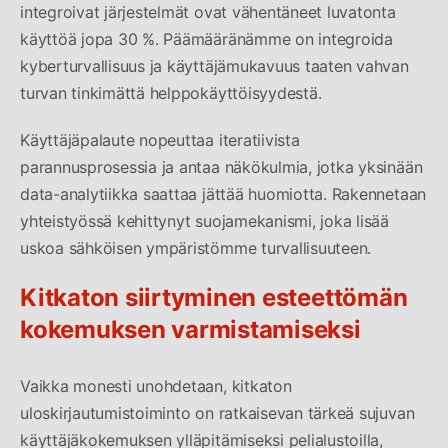
integroivat järjestelmät ovat vähentäneet luvatonta
käyttöä jopa 30 %. Päämääränämme on integroida
kyberturvallisuus ja käyttäjämukavuus taaten vahvan
turvan tinkimättä helppokäyttöisyydestä.
Käyttäjäpalaute nopeuttaa iteratiivista
parannusprosessia ja antaa näkökulmia, jotka yksinään
data-analytiikka saattaa jättää huomiotta. Rakennetaan
yhteistyössä kehittynyt suojamekanismi, joka lisää
uskoa sähköisen ympäristömme turvallisuuteen.
Kitkaton siirtyminen esteettömän
kokemuksen varmistamiseksi
Vaikka monesti unohdetaan, kitkaton
uloskirjautumistoiminto on ratkaisevan tärkeä sujuvan
käyttäjäkokemuksen ylläpitämiseksi pelialustoilla,