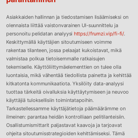
Asiakkaiden hallinnan ja tiedostamisen lisäämiseksi on
olennaista liittää vaistonvarainen UI-suunnittelu ja
personoitu pelidatan analyysi
https://frumzi.vip/fi-fi/
.
Keskittymällä käyttäjien sitoutumiseen voimme
rakentaa tilanteen, jossa pelaajat kukoistavat, mikä
valmistaa polkua tietoisemmalle ratkaisujen
tekemiselle. Käyttöliittymäelementtien on tulee olla
luontaisia, mikä vähentää tiedollista painetta ja kehittää
kitkatonta kommunikaatiota. Yksilöity data-analyysi
tuottaa tärkeitä oivalluksia käyttäytymiseen ja neuvoo
käyttäjiä tuloksellisiin toimintatapoihin.
Tarkastellessamme käyttäjätietoja päämäärämme on
ilmeinen: parantaa heidän kontrolliaan pelitilanteisiin.
Osallistumismittarit paljastavat kaavoja ja tarjoavat
ohjeita sitoutumisstrategioiden kehittämiseksi. Tämä