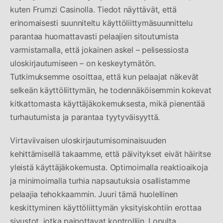
kuten Frumzi Casinolla. Tiedot näyttävät, että
erinomaisesti suunniteltu käyttöliittymäsuunnittelu
parantaa huomattavasti pelaajien sitoutumista
varmistamalla, että jokainen askel – pelisessiosta
uloskirjautumiseen – on keskeytymätön.
Tutkimuksemme osoittaa, että kun pelaajat näkevät
selkeän käyttöliittymän, he todennäköisemmin kokevat
kitkattomasta käyttäjäkokemuksesta, mikä pienentää
turhautumista ja parantaa tyytyväisyyttä.
Virtaviivaisen uloskirjautumisominaisuuden
kehittämisellä takaamme, että päivitykset eivät häiritse
yleistä käyttäjäkokemusta. Optimoimalla reaktioaikoja
ja minimoimalla turhia napsautuksia osallistamme
pelaajia tehokkaammin. Juuri tämä huolellinen
keskittyminen käyttöliittymän yksityiskohtiin erottaa
sivustot, jotka painottavat kontrolliin. Lopulta