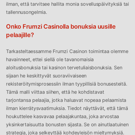
ilman, että tarvitsee hallita monia sovelluspäivityksiä tai
tallennusongelmia.
Onko Frumzi Casinolla bonuksia uusille
pelaajille?
Tarkasteltaessamme Frumzi Casinon toimintaa olemme
havainneet, ettei siellä ole tavanomaisia
aloitusbonuksia tai kasinon tervetuliaisbonuksia. Sen
sijaan he keskittyvät suoraviivaiseen
rekisteröitymisprosessiin ilman tyypillisiä bonusesteitä.
Tämä malli viittaa siihen, että he kohdistavat
tarjontansa pelaajia, jotka haluavat nopeaa pelaamista
ilman kierrätysvaatimuksia. Tiedot näyttävät, että tämä
houkuttelee kasvavaa pelaajakuntaa, joka arvostaa
yksinkertaisuutta bonusten sijasta. Se on ainutlaatuinen
strategia, joka selkeyttää kohdeyleisön mieltymyksiä.