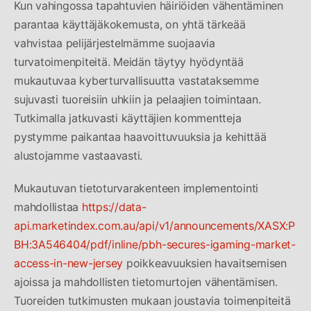
Kun vahingossa tapahtuvien häiriöiden vähentäminen
parantaa käyttäjäkokemusta, on yhtä tärkeää
vahvistaa pelijärjestelmämme suojaavia
turvatoimenpiteitä. Meidän täytyy hyödyntää
mukautuvaa kyberturvallisuutta vastataksemme
sujuvasti tuoreisiin uhkiin ja pelaajien toimintaan.
Tutkimalla jatkuvasti käyttäjien kommentteja
pystymme paikantaa haavoittuvuuksia ja kehittää
alustojamme vastaavasti.
Mukautuvan tietoturvarakenteen implementointi
mahdollistaa
https://data-
api.marketindex.com.au/api/v1/announcements/XASX:P
BH:3A546404/pdf/inline/pbh-secures-igaming-market-
access-in-new-jersey
poikkeavuuksien havaitsemisen
ajoissa ja mahdollisten tietomurtojen vähentämisen.
Tuoreiden tutkimusten mukaan joustavia toimenpiteitä