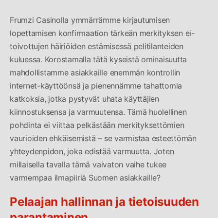
Frumzi Casinolla ymmärrämme kirjautumisen
lopettamisen konfirmaation tärkeän merkityksen ei-
toivottujen häiriöiden estämisessä pelitilanteiden
kuluessa. Korostamalla tätä kyseistä ominaisuutta
mahdollistamme asiakkaille enemmän kontrollin
internet-käyttöönsä ja pienennämme tahattomia
katkoksia, jotka pystyvät uhata käyttäjien
kiinnostuksensa ja varmuutensa. Tämä huolellinen
pohdinta ei viittaa pelkästään merkityksettömien
vaurioiden ehkäisemistä – se varmistaa esteettömän
yhteydenpidon, joka edistää varmuutta. Joten
millaisella tavalla tämä vaivaton vaihe tukee
varmempaa ilmapiiriä Suomen asiakkaille?
Pelaajan hallinnan ja tietoisuuden
parantaminen