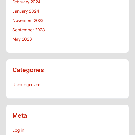
February 2024
January 2024
November 2023
September 2023
May 2023
Categories
Uncategorized
Meta
Log in