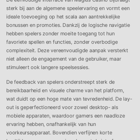
sterk bij aan de algemene speelervaring en vormt een
ideale toevoeging op het scala aan aantrekkelijke
bonussen en promoties. Dankzij de logische navigatie
hebben spelers zonder moeite toegang tot hun
favoriete spellen en functies, zonder overbodige
complexiteit. Deze vereenvoudigde aanpak versterkt
niet alleen de engagement van de gebruiker, maar
stimuleert ook langere speelsessies.
De feedback van spelers onderstreept sterk de
bereikbaarheid en visuele charme van het platform,
wat duidt op een hoge mate van tevredenheid. De lay-
out is geperfectioneerd voor zowel desktop- als
mobiele apparaten, waardoor gamers een naadloze
ervaring hebben, onafhankelijk van hun
voorkeursapparaat. Bovendien verfijnen korte