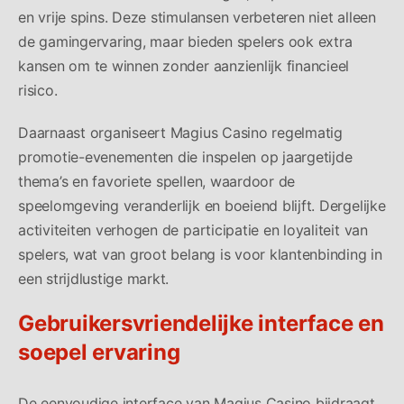
en vrije spins. Deze stimulansen verbeteren niet alleen
de gamingervaring, maar bieden spelers ook extra
kansen om te winnen zonder aanzienlijk financieel
risico.
Daarnaast organiseert Magius Casino regelmatig
promotie-evenementen die inspelen op jaargetijde
thema’s en favoriete spellen, waardoor de
speelomgeving veranderlijk en boeiend blijft. Dergelijke
activiteiten verhogen de participatie en loyaliteit van
spelers, wat van groot belang is voor klantenbinding in
een strijdlustige markt.
Gebruikersvriendelijke interface en
soepel ervaring
De eenvoudige interface van Magius Casino bijdraagt