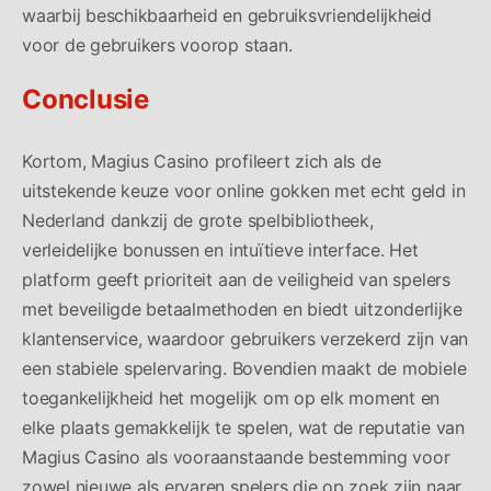
waarbij beschikbaarheid en gebruiksvriendelijkheid
voor de gebruikers voorop staan.
Conclusie
Kortom, Magius Casino profileert zich als de
uitstekende keuze voor online gokken met echt geld in
Nederland dankzij de grote spelbibliotheek,
verleidelijke bonussen en intuïtieve interface. Het
platform geeft prioriteit aan de veiligheid van spelers
met beveiligde betaalmethoden en biedt uitzonderlijke
klantenservice, waardoor gebruikers verzekerd zijn van
een stabiele spelervaring. Bovendien maakt de mobiele
toegankelijkheid het mogelijk om op elk moment en
elke plaats gemakkelijk te spelen, wat de reputatie van
Magius Casino als vooraanstaande bestemming voor
zowel nieuwe als ervaren spelers die op zoek zijn naar