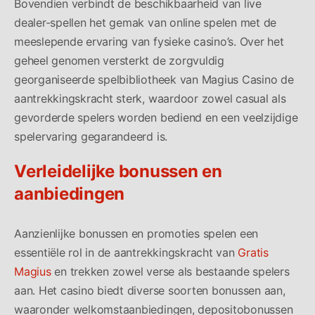
Bovendien verbindt de beschikbaarheid van live
dealer-spellen het gemak van online spelen met de
meeslepende ervaring van fysieke casino’s. Over het
geheel genomen versterkt de zorgvuldig
georganiseerde spelbibliotheek van Magius Casino de
aantrekkingskracht sterk, waardoor zowel casual als
gevorderde spelers worden bediend en een veelzijdige
spelervaring gegarandeerd is.
Verleidelijke bonussen en
aanbiedingen
Aanzienlijke bonussen en promoties spelen een
essentiële rol in de aantrekkingskracht van
Gratis
Magius
en trekken zowel verse als bestaande spelers
aan. Het casino biedt diverse soorten bonussen aan,
waaronder welkomstaanbiedingen, depositobonussen