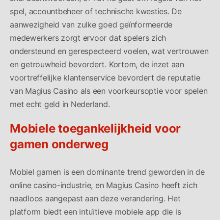
spel, accountbeheer of technische kwesties. De
aanwezigheid van zulke goed geïnformeerde
medewerkers zorgt ervoor dat spelers zich
ondersteund en gerespecteerd voelen, wat vertrouwen
en getrouwheid bevordert. Kortom, de inzet aan
voortreffelijke klantenservice bevordert de reputatie
van Magius Casino als een voorkeursoptie voor spelen
met echt geld in Nederland.
Mobiele toegankelijkheid voor
gamen onderweg
Mobiel gamen is een dominante trend geworden in de
online casino-industrie, en Magius Casino heeft zich
naadloos aangepast aan deze verandering. Het
platform biedt een intuïtieve mobiele app die is