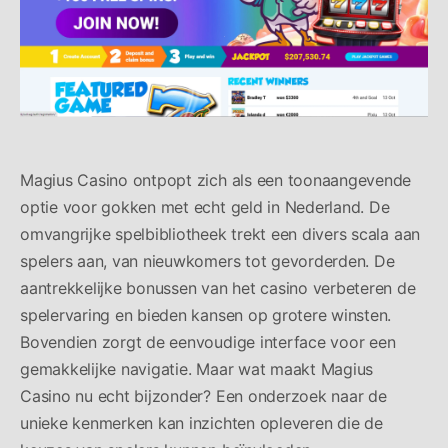
Magius Casino ontpopt zich als een toonaangevende
optie voor gokken met echt geld in Nederland. De
omvangrijke spelbibliotheek trekt een divers scala aan
spelers aan, van nieuwkomers tot gevorderden. De
aantrekkelijke bonussen van het casino verbeteren de
spelervaring en bieden kansen op grotere winsten.
Bovendien zorgt de eenvoudige interface voor een
gemakkelijke navigatie. Maar wat maakt Magius
Casino nu echt bijzonder? Een onderzoek naar de
unieke kenmerken kan inzichten opleveren die de