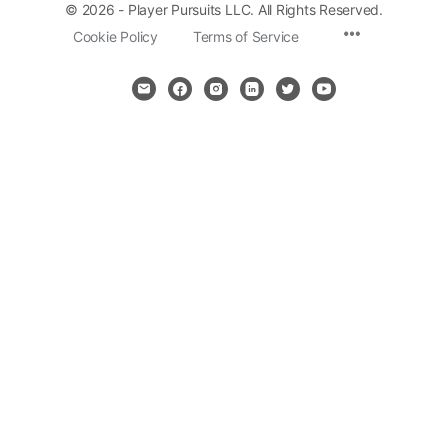
© 2026 - Player Pursuits LLC. All Rights Reserved.
Cookie Policy
Terms of Service
Email
Facebook
Instagram
Linkedin
Twitter
Youtube