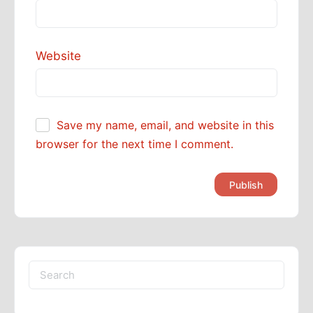
Website
Save my name, email, and website in this
browser for the next time I comment.
Search
for: