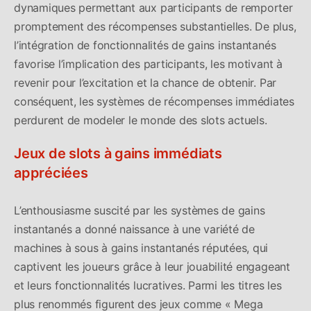
dynamiques permettant aux participants de remporter
promptement des récompenses substantielles. De plus,
l’intégration de fonctionnalités de gains instantanés
favorise l’implication des participants, les motivant à
revenir pour l’excitation et la chance de obtenir. Par
conséquent, les systèmes de récompenses immédiates
perdurent de modeler le monde des slots actuels.
Jeux de slots à gains immédiats
appréciées
L’enthousiasme suscité par les systèmes de gains
instantanés a donné naissance à une variété de
machines à sous à gains instantanés réputées, qui
captivent les joueurs grâce à leur jouabilité engageant
et leurs fonctionnalités lucratives. Parmi les titres les
plus renommés figurent des jeux comme « Mega