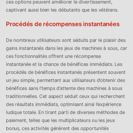
ces options peuvent améliorer le divertissement,
captivant aussi bien les débutants que les vétérans.
Procédés de récompenses instantanées
De nombreux utilisateurs sont séduits par le plaisir des
gains instantanés dans les jeux de machines à sous, car
ces fonctionnalités offrent une récompense
instantanée et la chance de bénéfices immédiats. Les
procédés de bénéfices instantanés présentent souvent
un jeu simple, permettant aux utilisateurs d’obtenir des
bénéfices sans l’temps d’attente des machines à sous
traditionnelles. Cet aspect séduit ceux qui recherchent
des résultats immédiats, optimisant ainsi l’expérience
ludique totale. En tirant parti de diverses méthodes de
paiement, telles que les multiplicateurs ou les jeux
bonus, ces activités génèrent des opportunités