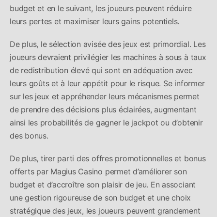
budget et en le suivant, les joueurs peuvent réduire
leurs pertes et maximiser leurs gains potentiels.
De plus, le sélection avisée des jeux est primordial. Les
joueurs devraient privilégier les machines à sous à taux
de redistribution élevé qui sont en adéquation avec
leurs goûts et à leur appétit pour le risque. Se informer
sur les jeux et appréhender leurs mécanismes permet
de prendre des décisions plus éclairées, augmentant
ainsi les probabilités de gagner le jackpot ou d’obtenir
des bonus.
De plus, tirer parti des offres promotionnelles et bonus
offerts par Magius Casino permet d’améliorer son
budget et d’accroître son plaisir de jeu. En associant
une gestion rigoureuse de son budget et une choix
stratégique des jeux, les joueurs peuvent grandement