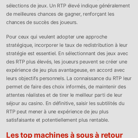
sélections de jeux. Un RTP élevé indique généralement
de meilleures chances de gagner, renforçant les
chances de succès des joueurs.
Pour ceux qui veulent adopter une approche
stratégique, incorporer le taux de redistribution à leur
stratégie est essentiel. En sélectionnant des jeux avec
des RTP plus élevés, les joueurs peuvent se créer une
expérience de jeu plus avantageuse, en accord avec
leurs objectifs personnels. La connaissance du RTP leur
permet de faire des choix informés, de maintenir des
attentes réalistes et de tirer le meilleur parti de leur
séjour au casino. En définitive, saisir les subtilités du
RTP peut mener à une expérience de jeu plus
satisfaisante et potentiellement plus rentable.
Les top machines à sous à retour