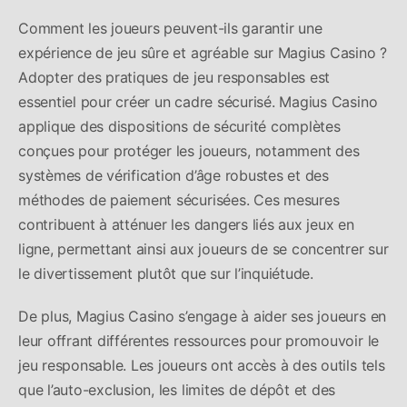
Comment les joueurs peuvent-ils garantir une
expérience de jeu sûre et agréable sur Magius Casino ?
Adopter des pratiques de jeu responsables est
essentiel pour créer un cadre sécurisé. Magius Casino
applique des dispositions de sécurité complètes
conçues pour protéger les joueurs, notamment des
systèmes de vérification d’âge robustes et des
méthodes de paiement sécurisées. Ces mesures
contribuent à atténuer les dangers liés aux jeux en
ligne, permettant ainsi aux joueurs de se concentrer sur
le divertissement plutôt que sur l’inquiétude.
De plus, Magius Casino s’engage à aider ses joueurs en
leur offrant différentes ressources pour promouvoir le
jeu responsable. Les joueurs ont accès à des outils tels
que l’auto-exclusion, les limites de dépôt et des