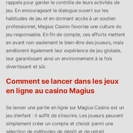
rappels pour garder le contrôle de leurs activités de
jeu. En encourageant le dialogue ouvert sur les
habitudes de jeu et en donnant accès à un soutien
professionnel, Magius Casino favorise une culture du
jeu responsable. En fin de compte, ces efforts mettent
en avant non seulement le bien-être des joueurs, mais
améliorent également leur expérience de jeu globale,
leur garantissant ainsi un environnement à la fois
divertissant et sûr.
Comment se lancer dans les jeux
en ligne au casino Magius
Se lancer une partie en ligne sur Magius Casino est un
jeu d’enfant : il suffit de s’inscrire. Les joueurs peuvent
simplement créer un compte et choisir parmi une
sélection de méthodes de dépôt et de retrait