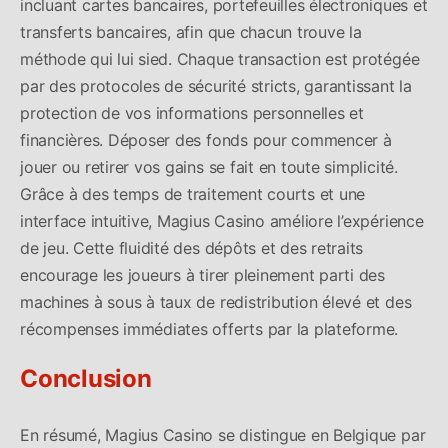
incluant cartes bancaires, portefeuilles électroniques et
transferts bancaires, afin que chacun trouve la
méthode qui lui sied. Chaque transaction est protégée
par des protocoles de sécurité stricts, garantissant la
protection de vos informations personnelles et
financières. Déposer des fonds pour commencer à
jouer ou retirer vos gains se fait en toute simplicité.
Grâce à des temps de traitement courts et une
interface intuitive, Magius Casino améliore l’expérience
de jeu. Cette fluidité des dépôts et des retraits
encourage les joueurs à tirer pleinement parti des
machines à sous à taux de redistribution élevé et des
récompenses immédiates offerts par la plateforme.
Conclusion
En résumé, Magius Casino se distingue en Belgique par