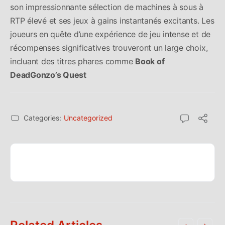
son impressionnante sélection de machines à sous à
RTP élevé et ses jeux à gains instantanés excitants. Les
joueurs en quête d’une expérience de jeu intense et de
récompenses significatives trouveront un large choix,
incluant des titres phares comme
Book of
Dead
Gonzo’s Quest
Categories:
Uncategorized