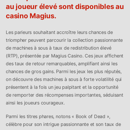
au joueur élevé sont disponibles au
casino Magius.
Les parieurs souhaitant accroître leurs chances de
triompher peuvent parcourir la collection passionnante
de machines à sous à taux de redistribution élevé
(RTP), présentée par Magius Casino. Ces jeux affichent
des taux de retour remarquables, amplifiant ainsi les
chances de gros gains. Parmi les jeux les plus réputés,
on découvre des machines à sous à forte volatilité qui
présentent à la fois un jeu palpitant et la opportunité
de remporter des récompenses importantes, séduisant
ainsi les joueurs courageux.
Parmi les titres phares, notons « Book of Dead »,
célèbre pour son intrigue passionnante et son taux de