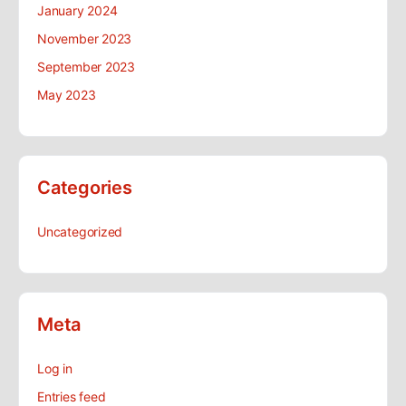
January 2024
November 2023
September 2023
May 2023
Categories
Uncategorized
Meta
Log in
Entries feed