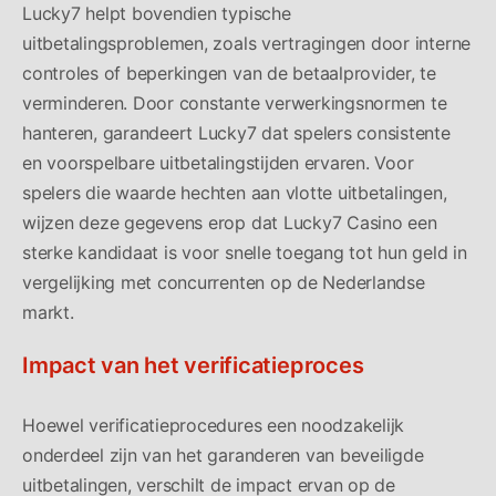
Lucky7 helpt bovendien typische
uitbetalingsproblemen, zoals vertragingen door interne
controles of beperkingen van de betaalprovider, te
verminderen. Door constante verwerkingsnormen te
hanteren, garandeert Lucky7 dat spelers consistente
en voorspelbare uitbetalingstijden ervaren. Voor
spelers die waarde hechten aan vlotte uitbetalingen,
wijzen deze gegevens erop dat Lucky7 Casino een
sterke kandidaat is voor snelle toegang tot hun geld in
vergelijking met concurrenten op de Nederlandse
markt.
Impact van het verificatieproces
Hoewel verificatieprocedures een noodzakelijk
onderdeel zijn van het garanderen van beveiligde
uitbetalingen, verschilt de impact ervan op de