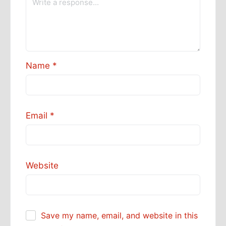
Name
*
Email
*
Website
Save my name, email, and website in this