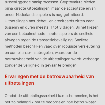
tussenliggende bankprocessen. Cryptovaluta bieden
bijna directe uitbetalingen, maar de acceptatie ervan
onder Nederlandse spelers is nog gelimiteerd.
Uitbetalingen met debet- en creditcards zitten daar
tussenin en duren meestal 1 tot 3 dagen. Bij het kiezen
van een betaalmethode moeten spelers de snelheid
afwegen tegen de transactiebeveiliging. Snellere
methoden beschikken vaak over robuuste versleuteling
en compliance-maatregelen, waardoor de
betrouwbaarheid van de uitbetalingen wordt verhoogd
zonder de veiligheid in gevaar te brengen.
Ervaringen met de betrouwbaarheid van
uitbetalingen
Omdat de uitbetalingssnelheid kan schommelen, is het
net zo belangrijk om te beoordelen hoe betrouwbaar