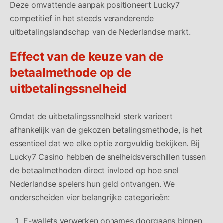
Deze omvattende aanpak positioneert Lucky7
competitief in het steeds veranderende
uitbetalingslandschap van de Nederlandse markt.
Effect van de keuze van de
betaalmethode op de
uitbetalingssnelheid
Omdat de uitbetalingssnelheid sterk varieert
afhankelijk van de gekozen betalingsmethode, is het
essentieel dat we elke optie zorgvuldig bekijken. Bij
Lucky7 Casino hebben de snelheidsverschillen tussen
de betaalmethoden direct invloed op hoe snel
Nederlandse spelers hun geld ontvangen. We
onderscheiden vier belangrijke categorieën:
E-wallets verwerken opnames doorgaans binnen