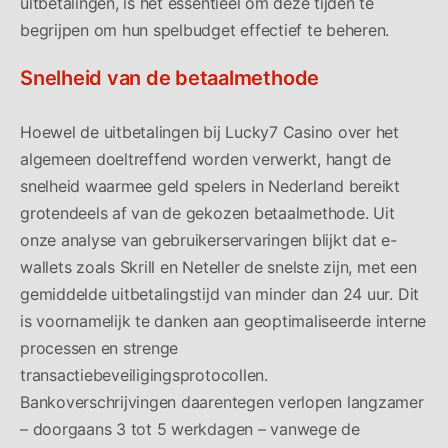
uitbetalingen, is het essentieel om deze tijden te
begrijpen om hun spelbudget effectief te beheren.
Snelheid van de betaalmethode
Hoewel de uitbetalingen bij Lucky7 Casino over het
algemeen doeltreffend worden verwerkt, hangt de
snelheid waarmee geld spelers in Nederland bereikt
grotendeels af van de gekozen betaalmethode. Uit
onze analyse van gebruikerservaringen blijkt dat e-
wallets zoals Skrill en Neteller de snelste zijn, met een
gemiddelde uitbetalingstijd van minder dan 24 uur. Dit
is voornamelijk te danken aan geoptimaliseerde interne
processen en strenge
transactiebeveiligingsprotocollen.
Bankoverschrijvingen daarentegen verlopen langzamer
– doorgaans 3 tot 5 werkdagen – vanwege de