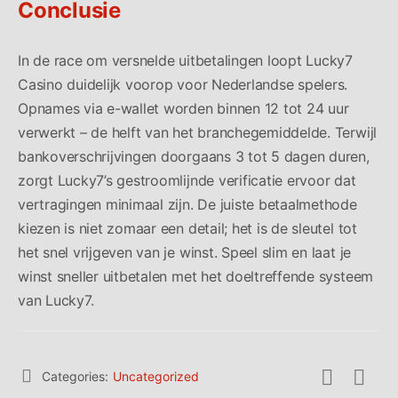
Conclusie
In de race om versnelde uitbetalingen loopt Lucky7
Casino duidelijk voorop voor Nederlandse spelers.
Opnames via e-wallet worden binnen 12 tot 24 uur
verwerkt – de helft van het branchegemiddelde. Terwijl
bankoverschrijvingen doorgaans 3 tot 5 dagen duren,
zorgt Lucky7’s gestroomlijnde verificatie ervoor dat
vertragingen minimaal zijn. De juiste betaalmethode
kiezen is niet zomaar een detail; het is de sleutel tot
het snel vrijgeven van je winst. Speel slim en laat je
winst sneller uitbetalen met het doeltreffende systeem
van Lucky7.
Categories:
Uncategorized