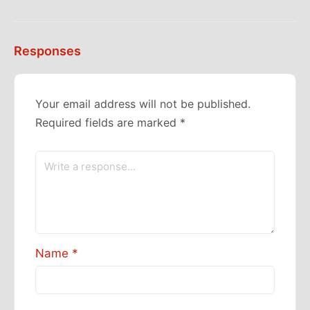
Responses
Your email address will not be published.
Required fields are marked
*
Name
*