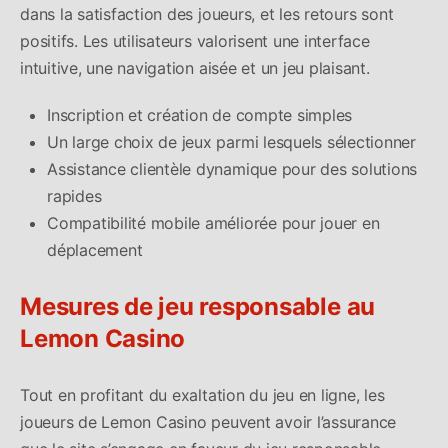
dans la satisfaction des joueurs, et les retours sont
positifs. Les utilisateurs valorisent une interface
intuitive, une navigation aisée et un jeu plaisant.
Inscription et création de compte simples
Un large choix de jeux parmi lesquels sélectionner
Assistance clientèle dynamique pour des solutions
rapides
Compatibilité mobile améliorée pour jouer en
déplacement
Mesures de jeu responsable au
Lemon Casino
Tout en profitant du exaltation du jeu en ligne, les
joueurs de Lemon Casino peuvent avoir l’assurance