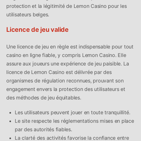
protection et la légitimité de Lemon Casino pour les
utilisateurs belges.
Licence de jeu valide
Une licence de jeu en règle est indispensable pour tout
casino en ligne fiable, y compris Lemon Casino. Elle
assure aux joueurs une expérience de jeu paisible. La
licence de Lemon Casino est délivrée par des
organismes de régulation reconnues, prouvant son
engagement envers la protection des utilisateurs et
des méthodes de jeu équitables.
Les utilisateurs peuvent jouer en toute tranquillité.
Le site respecte les réglementations mises en place
par des autorités fiables.
La clarté des activités favorise la confiance entre