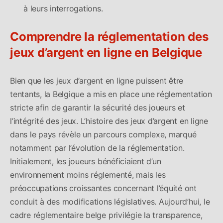
à leurs interrogations.
Comprendre la réglementation des
jeux d’argent en ligne en Belgique
Bien que les jeux d’argent en ligne puissent être
tentants, la Belgique a mis en place une réglementation
stricte afin de garantir la sécurité des joueurs et
l’intégrité des jeux. L’histoire des jeux d’argent en ligne
dans le pays révèle un parcours complexe, marqué
notamment par l’évolution de la réglementation.
Initialement, les joueurs bénéficiaient d’un
environnement moins réglementé, mais les
préoccupations croissantes concernant l’équité ont
conduit à des modifications législatives. Aujourd’hui, le
cadre réglementaire belge privilégie la transparence,