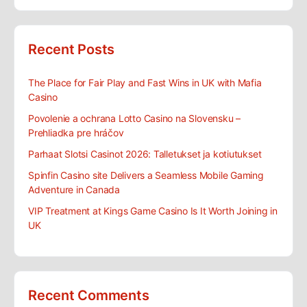
Recent Posts
The Place for Fair Play and Fast Wins in UK with Mafia
Casino
Povolenie a ochrana Lotto Casino na Slovensku –
Prehliadka pre hráčov
Parhaat Slotsi Casinot 2026: Talletukset ja kotiutukset
Spinfin Casino site Delivers a Seamless Mobile Gaming
Adventure in Canada
VIP Treatment at Kings Game Casino Is It Worth Joining in
UK
Recent Comments