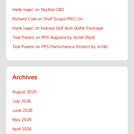
Hank Isaac
on
Skyline CBD
Richard Cole
on
Shot Scope PRO LX+
Hank Isaac
on
Nomad Golf Avid Golfer Package
Test Parent
on
PPS Augusta by Schël (Red)
Test Parent
on
PPS Performance Stretch by Schël
Archives
August 2026
July 2026
June 2026
May 2026
April 2026