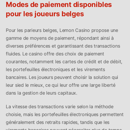
Modes de paiement disponibles
pour les joueurs belges
Pour les parieurs belges, Lemon Casino propose une
gamme de moyens de paiement, répondant ainsi à
diverses préférences et garantissant des transactions
fluides. Le casino offre des choix de paiement
courantes, notamment les cartes de crédit et de débit,
les portefeuilles électroniques et les virements
bancaires. Les joueurs peuvent choisir la solution qui
leur sied le mieux, ce qui leur offre une large liberté
dans la gestion de leurs capitaux.
La vitesse des transactions varie selon la méthode
choisie, mais les portefeuilles électroniques permettent
généralement des retraits rapides, tandis que les
virements bancaires peuvent nécessiter plus de temps.