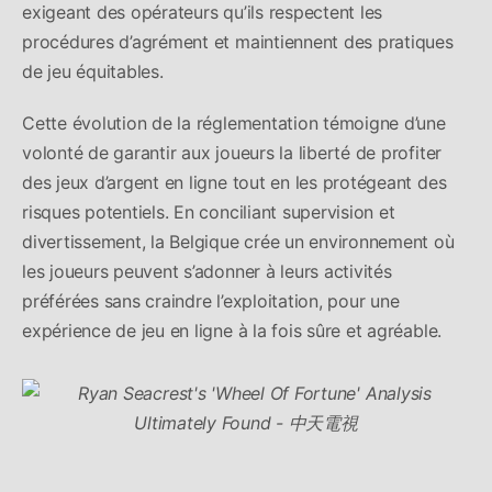
exigeant des opérateurs qu’ils respectent les
procédures d’agrément et maintiennent des pratiques
de jeu équitables.
Cette évolution de la réglementation témoigne d’une
volonté de garantir aux joueurs la liberté de profiter
des jeux d’argent en ligne tout en les protégeant des
risques potentiels. En conciliant supervision et
divertissement, la Belgique crée un environnement où
les joueurs peuvent s’adonner à leurs activités
préférées sans craindre l’exploitation, pour une
expérience de jeu en ligne à la fois sûre et agréable.