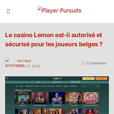
Le casino Lemon est-il autorisé et
sécurisé pour les joueurs belges ?
Kal Hadi
0
Comments
June 17, 2026