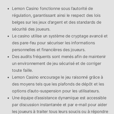
Lemon Casino fonctionne sous l’autorité de
régulation, garantissant ainsi le respect des lois
belges sur les jeux d’argent et des standards de
sécurité des joueurs.
Le casino utilise un système de cryptage avancé et
des pare-feu pour sécuriser les informations
personnelles et financières des joueurs.
Des audits fréquents sont menés afin de maintenir
un environnement de jeu sécurisé et de corriger
toute faille.
Lemon Casino encourage le jeu raisonné grâce à
des moyens tels que les plafonds de dépôt et les
options d’auto-suspension pour les utilisateurs.
Une équipe d’assistance dynamique est accessible
par discussion instantanée et par e-mail pour aider
les joueurs à traiter tous leurs soucis ou à répondre