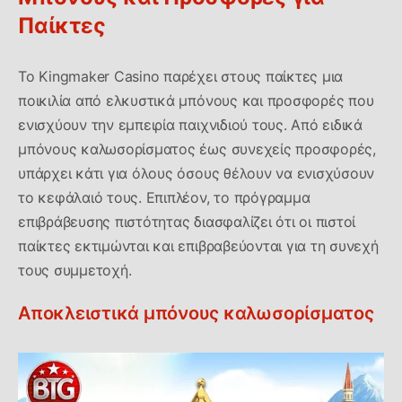
Παίκτες
Το Kingmaker Casino παρέχει στους παίκτες μια
ποικιλία από ελκυστικά μπόνους και προσφορές που
ενισχύουν την εμπειρία παιχνιδιού τους. Από ειδικά
μπόνους καλωσορίσματος έως συνεχείς προσφορές,
υπάρχει κάτι για όλους όσους θέλουν να ενισχύσουν
το κεφάλαιό τους. Επιπλέον, το πρόγραμμα
επιβράβευσης πιστότητας διασφαλίζει ότι οι πιστοί
παίκτες εκτιμώνται και επιβραβεύονται για τη συνεχή
τους συμμετοχή.
Αποκλειστικά μπόνους καλωσορίσματος