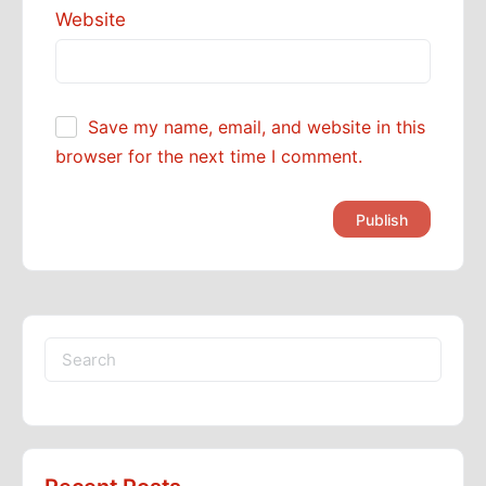
Website
Save my name, email, and website in this
browser for the next time I comment.
Search
for: