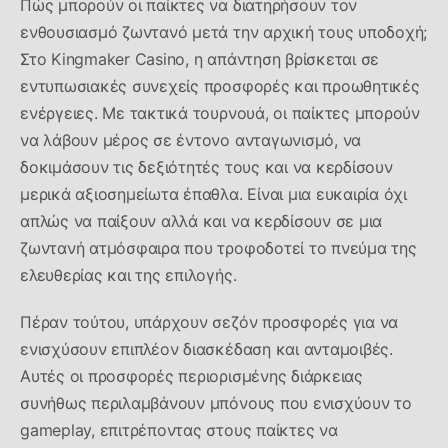
Πώς μπορούν οι παίκτες να διατηρήσουν τον
ενθουσιασμό ζωντανό μετά την αρχική τους υποδοχή;
Στο Kingmaker Casino, η απάντηση βρίσκεται σε
εντυπωσιακές συνεχείς προσφορές και προωθητικές
ενέργειες. Με τακτικά τουρνουά, οι παίκτες μπορούν
να λάβουν μέρος σε έντονο ανταγωνισμό, να
δοκιμάσουν τις δεξιότητές τους και να κερδίσουν
μερικά αξιοσημείωτα έπαθλα. Είναι μια ευκαιρία όχι
απλώς να παίξουν αλλά και να κερδίσουν σε μια
ζωντανή ατμόσφαιρα που τροφοδοτεί το πνεύμα της
ελευθερίας και της επιλογής.
Πέραν τούτου, υπάρχουν σεζόν προσφορές για να
ενισχύσουν επιπλέον διασκέδαση και ανταμοιβές.
Αυτές οι προσφορές περιορισμένης διάρκειας
συνήθως περιλαμβάνουν μπόνους που ενισχύουν το
gameplay, επιτρέποντας στους παίκτες να