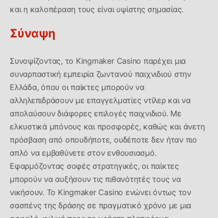
και η καλοπέραση τους είναι υψίστης σημασίας.
Σύναψη
Συνοψίζοντας, το Kingmaker Casino παρέχει μια
συναρπαστική εμπειρία ζωντανού παιχνιδιού στην
Ελλάδα, όπου οι παίκτες μπορούν να
αλληλεπιδράσουν με επαγγελματίες ντίλερ και να
απολαύσουν διάφορες επιλογές παιχνιδιού. Με
ελκυστικά μπόνους και προσφορές, καθώς και άνετη
πρόσβαση από οπουδήποτε, ουδέποτε δεν ήταν πιο
απλό να εμβαθύνετε στον ενθουσιασμό.
Εφαρμόζοντας σοφές στρατηγικές, οι παίκτες
μπορούν να αυξήσουν τις πιθανότητές τους να
νικήσουν. Το Kingmaker Casino ενώνει όντως τον
σασπένς της δράσης σε πραγματικό χρόνο με μια