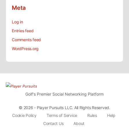
Meta
Log in
Entries feed
Comments feed
WordPress.org
Golf's Premier Social Networking Platform
© 2026 - Player Pursuits LLC. All Rights Reserved.
Cookie Policy
Terms of Service
Rules
Help
Contact Us
About