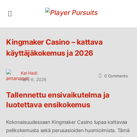
Kingmaker Casino – kattava
käyttäjäkokemus ja 2026
Kal Hadi
0
Comments
April 6, 2026
Tallennettu ensivaikutelma ja
luotettava ensikokemus
Kokonaisuudessaan Kingmaker Casino lupaa kattavaa
pelikokemusta sekä perusasioiden huomioimista. Tämä