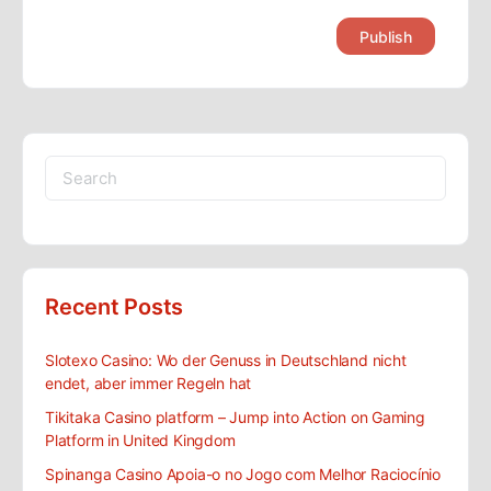
Search
for:
Recent Posts
Slotexo Casino: Wo der Genuss in Deutschland nicht
endet, aber immer Regeln hat
Tikitaka Casino platform – Jump into Action on Gaming
Platform in United Kingdom
Spinanga Casino Apoia-o no Jogo com Melhor Raciocínio