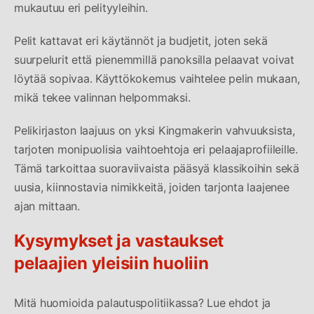
mukautuu eri pelityyleihin.
Pelit kattavat eri käytännöt ja budjetit, joten sekä
suurpelurit että pienemmillä panoksilla pelaavat voivat
löytää sopivaa. Käyttökokemus vaihtelee pelin mukaan,
mikä tekee valinnan helpommaksi.
Pelikirjaston laajuus on yksi Kingmakerin vahvuuksista,
tarjoten monipuolisia vaihtoehtoja eri pelaajaprofiileille.
Tämä tarkoittaa suoraviivaista pääsyä klassikoihin sekä
uusia, kiinnostavia nimikkeitä, joiden tarjonta laajenee
ajan mittaan.
Kysymykset ja vastaukset
pelaajien yleisiin huoliin
Mitä huomioida palautuspolitiikassa? Lue ehdot ja