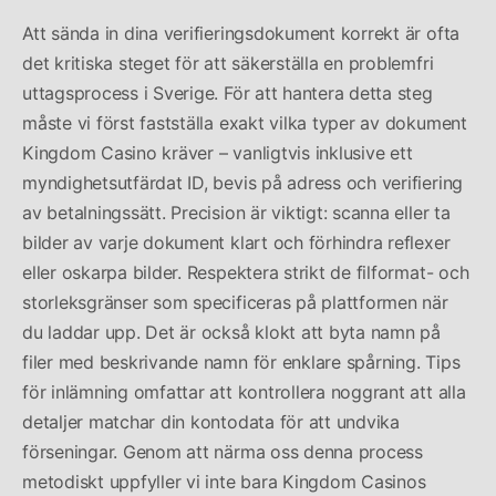
Att sända in dina verifieringsdokument korrekt är ofta
det kritiska steget för att säkerställa en problemfri
uttagsprocess i Sverige. För att hantera detta steg
måste vi först fastställa exakt vilka typer av dokument
Kingdom Casino kräver – vanligtvis inklusive ett
myndighetsutfärdat ID, bevis på adress och verifiering
av betalningssätt. Precision är viktigt: scanna eller ta
bilder av varje dokument klart och förhindra reflexer
eller oskarpa bilder. Respektera strikt de filformat- och
storleksgränser som specificeras på plattformen när
du laddar upp. Det är också klokt att byta namn på
filer med beskrivande namn för enklare spårning. Tips
för inlämning omfattar att kontrollera noggrant att alla
detaljer matchar din kontodata för att undvika
förseningar. Genom att närma oss denna process
metodiskt uppfyller vi inte bara Kingdom Casinos