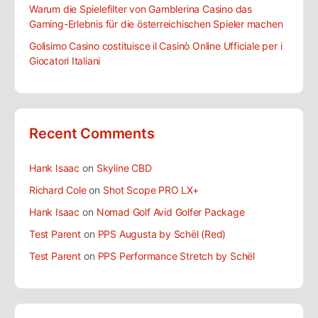
Warum die Spielefilter von Gamblerina Casino das
Gaming-Erlebnis für die österreichischen Spieler machen
Golisimo Casino costituisce il Casinò Online Ufficiale per i
Giocatori Italiani
Recent Comments
Hank Isaac
on
Skyline CBD
Richard Cole
on
Shot Scope PRO LX+
Hank Isaac
on
Nomad Golf Avid Golfer Package
Test Parent
on
PPS Augusta by Schël (Red)
Test Parent
on
PPS Performance Stretch by Schël