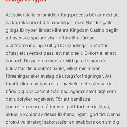
Att säkerställa en smidig uttagsprocess börjar med att
ha korrekta identitetshandlingar redo. När det gäller
giltiga ID-typer är det känt att Kingdom Casino begär
att svenska spelare visar officiellt utfärdad
identitetshandling. Giltiga ID-handlingar omfattar
oftast ett svenskt pass, ett nationellt ID-kort eller ett
körkort. Dessa dokument är viktiga eftersom de
bekräftar din identitet exakt, vilket minimerar
förseningar eller avslag på uttagsförfrågningar. Att
förstå vikten av kontroll är nyckeln: det safeguardar
både dig och casinot från bedrägerier samtidigt som
det uppfyller regelverk. För att bemästra
kontrollprocessen råder vi dig att förbereda klara,
aktuella kopior av dessa ID-handlingar i god tid. Denna
proaktiva strategi säkerställer en snabbare och smidig