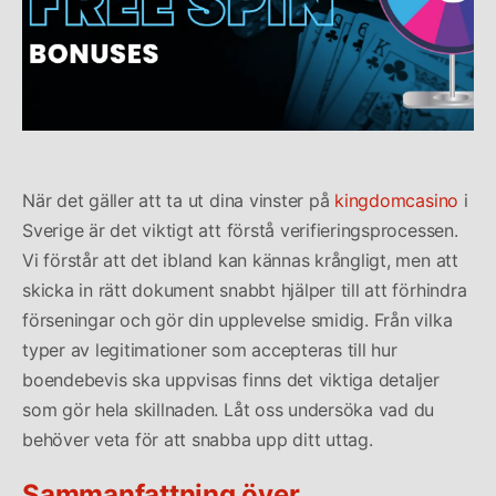
När det gäller att ta ut dina vinster på
kingdomcasino
i
Sverige är det viktigt att förstå verifieringsprocessen.
Vi förstår att det ibland kan kännas krångligt, men att
skicka in rätt dokument snabbt hjälper till att förhindra
förseningar och gör din upplevelse smidig. Från vilka
typer av legitimationer som accepteras till hur
boendebevis ska uppvisas finns det viktiga detaljer
som gör hela skillnaden. Låt oss undersöka vad du
behöver veta för att snabba upp ditt uttag.
Sammanfattning över