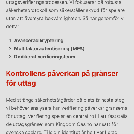
uttagsverifieringsprocessen. Vi fokuserar på robusta
säkerhetsprotokoll som säkerställer skydd för spelare
utan att äventyra bekvämligheten. Så här genomför vi
detta:
Avancerad kryptering
Multifaktorautentisering (MFA)
Dedikerat verifieringsteam
Kontrollens påverkan på gränser
för uttag
Med stränga säkerhetsåtgärder på plats är nästa steg
vi behöver analysera hur verifiering påverkar gränserna
för uttag. Verifiering spelar en central roll i att fastställa
de uttagsgränser som Kingdom Casino har satt för
svenska spelare. Tills din identitet är helt verifierad