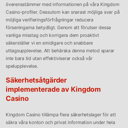
överensstämmer med informationen på våra Kingdom
Casino-profiler. Dessutom kan snarast möjliga svar på
möjliga verifieringsförfrågningar reducera
förseningarna betydligt. Genom att förutser dessa
vanliga misstag och korrigera dem proaktivt
säkerställer vi en smidigare och snabbare
uttagsupplevelse. Att behärska denna metod sparar
inte bara tid utan effektiviserar också vår
spelupplevelse.
Säkerhetsåtgärder
implementerade av Kingdom
Casino
Kingdom Casino tillämpa flera säkerhetslager för att
säkra våra konton och privat information under hela