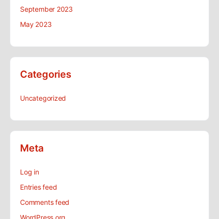
September 2023
May 2023
Categories
Uncategorized
Meta
Log in
Entries feed
Comments feed
WordPress.org