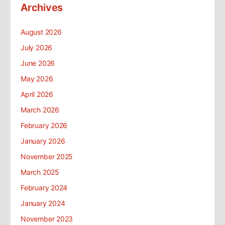
Archives
August 2026
July 2026
June 2026
May 2026
April 2026
March 2026
February 2026
January 2026
November 2025
March 2025
February 2024
January 2024
November 2023