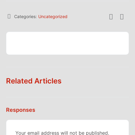
Categories:
Uncategorized
Related Articles
Responses
Your email address will not be published.