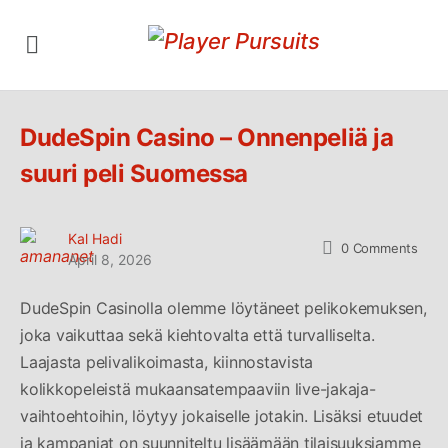
DudeSpin Casino – Onnenpeliä ja
suuri peli Suomessa
Kal Hadi
0
Comments
April 8, 2026
DudeSpin Casinolla olemme löytäneet pelikokemuksen,
joka vaikuttaa sekä kiehtovalta että turvalliselta.
Laajasta pelivalikoimasta, kiinnostavista
kolikkopeleistä mukaansatempaaviin live-jakaja-
vaihtoehtoihin, löytyy jokaiselle jotakin. Lisäksi etuudet
ja kampanjat on suunniteltu lisäämään tilaisuuksiamme