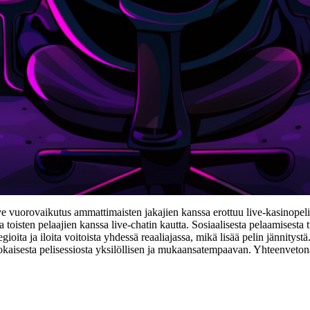
ive vuorovaikutus ammattimaisten jakajien kanssa erottuu live-kasinop
a toisten pelaajien kanssa live-chatin kautta. Sosiaalisesta pelaamisesta
ategioita ja iloita voitoista yhdessä reaaliajassa, mikä lisää pelin jännit
jokaisesta pelisessiosta yksilöllisen ja mukaansatempaavan. Yhteenveto