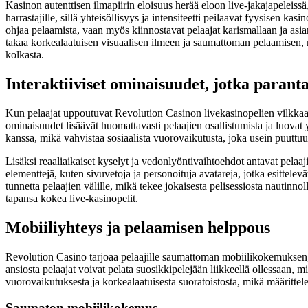
Kasinon autenttisen ilmapiirin eloisuus herää eloon live-jakajapelei
harrastajille, sillä yhteisöllisyys ja intensiteetti peilaavat fyysisen 
ohjaa pelaamista, vaan myös kiinnostavat pelaajat karismallaan ja asia
takaa korkealaatuisen visuaalisen ilmeen ja saumattoman pelaamisen, 
kolkasta.
Interaktiiviset ominaisuudet, jotka parant
Kun pelaajat uppoutuvat Revolution Casinon livekasinopelien vilkkaa
ominaisuudet lisäävät huomattavasti pelaajien osallistumista ja luovat 
kanssa, mikä vahvistaa sosiaalista vuorovaikutusta, joka usein puuttuu
Lisäksi reaaliaikaiset kyselyt ja vedonlyöntivaihtoehdot antavat pelaaj
elementtejä, kuten sivuvetoja ja personoituja avatareja, jotka esittele
tunnetta pelaajien välille, mikä tekee jokaisesta pelisessiosta nautinn
tapansa kokea live-kasinopelit.
Mobiiliyhteys ja pelaamisen helppous
Revolution Casino tarjoaa pelaajille saumattoman mobiilikokemuksen, 
ansiosta pelaajat voivat pelata suosikkipelejään liikkeellä ollessaan, 
vuorovaikutuksesta ja korkealaatuisesta suoratoistosta, mikä määrittel
Saumaton mobiilikokemus