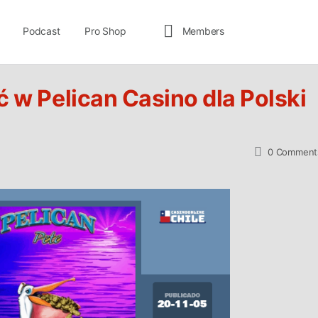
Podcast
Pro Shop
Members
ć w Pelican Casino dla Polski
0
Comment