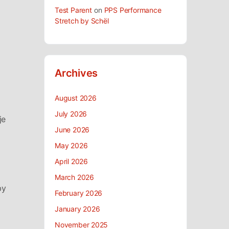
Test Parent
on
PPS Performance
Stretch by Schël
Archives
August 2026
July 2026
je
June 2026
May 2026
April 2026
March 2026
by
February 2026
January 2026
November 2025