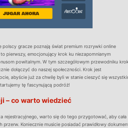
ie polscy gracze poznają świat premium rozrywki online
u to pierwszy, emocjonujący krok ku niezapomnianym
bonusom powitalnym. W tym szczegółowym przewodniku kro
znie dołączyć do naszej społeczności. Krok jest
ie, abyście już za chwilę byli w stanie cieszyć się wszystki
Startujemy tę fascynującą podróż!
ji – co warto wiedzieć
a rejestracyjnego, warto się do tego przygotować, aby cała
ch przerw. Koniecznie musicie posiadać prawidłowy dokumen