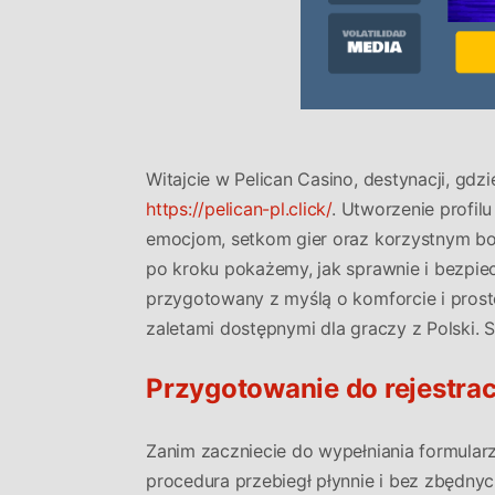
Witajcie w Pelican Casino, destynacji, gdz
https://pelican-pl.click/
. Utworzenie profil
emocjom, setkom gier oraz korzystnym 
po kroku pokażemy, jak sprawnie i bezpiec
przygotowany z myślą o komforcie i prostoc
zaletami dostępnymi dla graczy z Polski. 
Przygotowanie do rejestrac
Zanim zaczniecie do wypełniania formularz
procedura przebiegł płynnie i bez zbędny