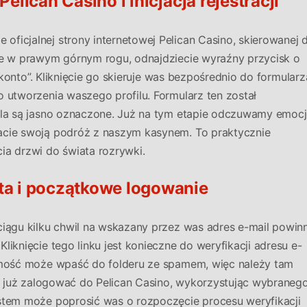
Pelican Casino i inicjacja rejestracji
ficjalnej strony internetowej Pelican Casino, skierowanej d
kle w prawym górnym rogu, odnajdziecie wyraźny przycisk o
oż konto”. Kliknięcie go skieruje was bezpośrednio do formularz
o utworzenia waszego profilu. Formularz ten został
pola są jasno oznaczone. Już na tym etapie odczuwamy emocj
acie swoją podróż z naszym kasynem. To praktycznie
ia drzwi do świata rozrywki.
ta i początkowe logowanie
ciągu kilku chwil na wskazany przez was adres e-mail powin
liknięcie tego linku jest konieczne do weryfikacji adresu e-
domość może wpaść do folderu ze spamem, więc należy tam
się już zalogować do Pelican Casino, wykorzystując wybraneg
ystem może poprosić was o rozpoczęcie procesu weryfikacji