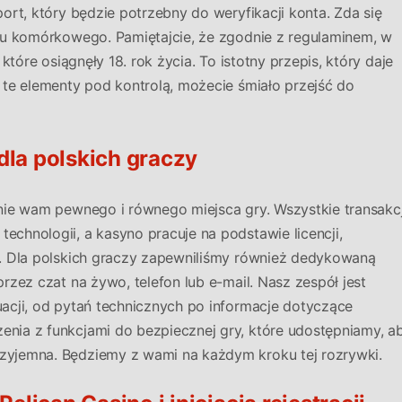
ort, który będzie potrzebny do weryfikacji konta. Zda się
nu komórkowego. Pamiętajcie, że zgodnie z regulaminem, w
które osiągnęły 18. rok życia. To istotny przepis, który daje
 te elementy pod kontrolą, możecie śmiało przejść do
dla polskich graczy
nie wam pewnego i równego miejsca gry. Wszystkie transakc
chnologii, a kasyno pracuje na podstawie licencji,
. Dla polskich graczy zapewniliśmy również dedykowaną
rzez czat na żywo, telefon lub e-mail. Nasz zespół jest
acji, od pytań technicznych po informacje dotyczące
nia z funkcjami do bezpiecznej gry, które udostępniamy, a
yjemna. Będziemy z wami na każdym kroku tej rozrywki.