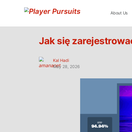
About Us
Jak się zarejestrowa
Kal Hadi
May 28, 2026