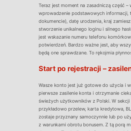
Teraz jest moment na zasadniczą część –
wprowadzenie podstawowych informacji, ta
dokumencie), datę urodzenia, kraj zamiesz
stworzenie unikalnego loginu i silnego ha
jest wskazanie numeru telefonu komórkoweg
potwierdzeń. Bardzo ważne jest, aby wsz
będą one sprawdzane. To rękojmia płynnoś
Start po rejestracji – zasil
Wasze konto jest już gotowe do użycia i w
pierwsze zasilenie konta i otrzymanie cie
świeżych użytkowników z Polski. W sekcj
przykładowo przelew, karta kredytowa, BLI
zostaje przyznany samoczynnie lub po uży
z warunkami obrotu bonusem. Z tą porą mnó