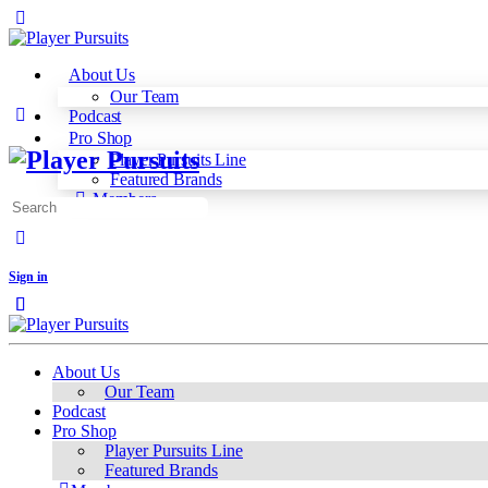
About Us
Our Team
Podcast
Pro Shop
Player Pursuits Line
Featured Brands
Members
Search
for:
Sign in
Close
Close
About Us
Our Team
Podcast
Pro Shop
Player Pursuits Line
Featured Brands