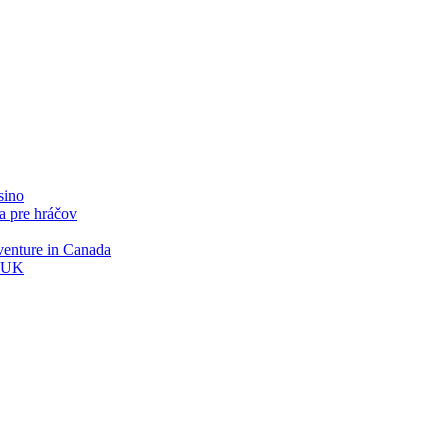
sino
a pre hráčov
venture in Canada
n UK