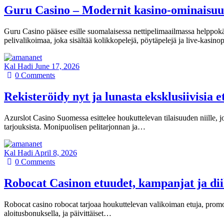
Guru Casino – Modernit kasino-ominaisuud
Guru Casino pääsee esille suomalaisessa nettipelimaailmassa helppokäyt
pelivalikoimaa, joka sisältää kolikkopelejä, pöytäpelejä ja live-kasin
Kal Hadi
June 17, 2026
0
Comments
Rekisteröidy nyt ja lunasta eksklusiivisia 
Azurslot Casino Suomessa esittelee houkuttelevan tilaisuuden niille, jot
tarjouksista. Monipuolisen pelitarjonnan ja…
Kal Hadi
April 8, 2026
0
Comments
Robocat Casinon etuudet, kampanjat ja diili
Robocat casino robocat tarjoaa houkuttelevan valikoiman etuja, promootio
aloitusbonuksella, ja päivittäiset…