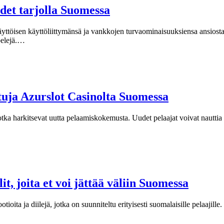
et tarjolla Suomessa
töisen käyttöliittymänsä ja vankkojen turvaominaisuuksiensa ansiosta htt
opelejä.…
etuja Azurslot Casinolta Suomessa
ka harkitsevat uutta pelaamiskokemusta. Uudet pelaajat voivat nauttia ainu
t, joita et voi jättää väliin Suomessa
ita ja diilejä, jotka on suunniteltu erityisesti suomalaisille pelaajille.