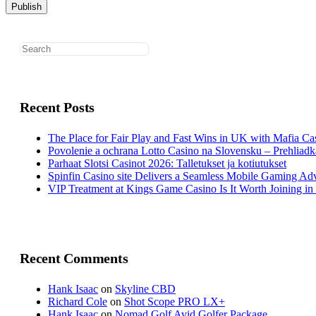
Search
for:
Recent Posts
The Place for Fair Play and Fast Wins in UK with Mafia Ca
Povolenie a ochrana Lotto Casino na Slovensku – Prehliadk
Parhaat Slotsi Casinot 2026: Talletukset ja kotiutukset
Spinfin Casino site Delivers a Seamless Mobile Gaming Ad
VIP Treatment at Kings Game Casino Is It Worth Joining i
Recent Comments
Hank Isaac
on
Skyline CBD
Richard Cole
on
Shot Scope PRO LX+
Hank Isaac
on
Nomad Golf Avid Golfer Package