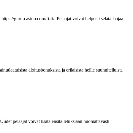
ps://guru-casino.com/fi-fi/. Pelaajat voivat helposti selata laajaa
tlaatuisista aloitusbonuksista ja erilaisista heille suunnitelluista
 Uudet pelaajat voivat lisätä ensitalletuksiaan huomattavasti