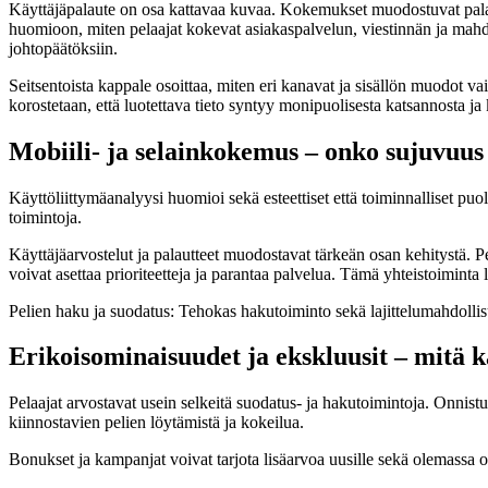
Käyttäjäpalaute on osa kattavaa kuvaa. Kokemukset muodostuvat palaut
huomioon, miten pelaajat kokevat asiakaspalvelun, viestinnän ja mahd
johtopäätöksiin.
Seitsentoista kappale osoittaa, miten eri kanavat ja sisällön muodot 
korostetaan, että luotettava tieto syntyy monipuolisesta katsannosta ja k
Mobiili- ja selainkokemus – onko sujuvuus
Käyttöliittymäanalyysi huomioi sekä esteettiset että toiminnalliset pu
toimintoja.
Käyttäjäarvostelut ja palautteet muodostavat tärkeän osan kehitystä. P
voivat asettaa prioriteetteja ja parantaa palvelua. Tämä yhteistoimint
Pelien haku ja suodatus: Tehokas hakutoiminto sekä lajittelumahdollis
Erikoisominaisuudet ja ekskluusit – mitä k
Pelaajat arvostavat usein selkeitä suodatus- ja hakutoimintoja. Onnist
kiinnostavien pelien löytämistä ja kokeilua.
Bonukset ja kampanjat voivat tarjota lisäarvoa uusille sekä olemassa ol