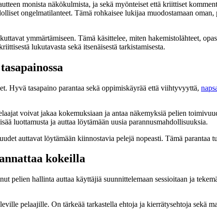
teen monista näkökulmista, ja sekä myönteiset että kriittiset kommenti
olliset ongelmatilanteet. Tämä rohkaisee lukijaa muodostamaan oman, pe
vaikuttavat ymmärtämiseen. Tämä käsittelee, miten hakemistolähteet, op
riittisestä lukutavasta sekä itsenäisestä tarkistamisesta.
 tasapainossa
olet. Hyvä tasapaino parantaa sekä oppimiskäyrää että viihtyvyyttä,
napsa
elaajat voivat jakaa kokemuksiaan ja antaa näkemyksiä pelien toimivuude
a lisää luottamusta ja auttaa löytämään uusia parannusmahdollisuuksia.
uudet auttavat löytämään kiinnostavia pelejä nopeasti. Tämä parantaa tu
annattaa kokeilla
unut pelien hallinta auttaa käyttäjiä suunnittelemaan sessioitaan ja tek
eville pelaajille. On tärkeää tarkastella ehtoja ja kierrätysehtoja sekä 