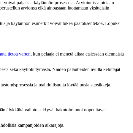
t voivat paljastaa käytännön prosesseja. Arvioinnissa otetaan
rustellun arvionsa eikä ainoastaan luottamaan yksittäisiin
astus ja käytännön esimerkit voivat tukea päätöksentekoa. Lopuksi
uta tietoa varten
, kun pelaaja ei menetä aikaa etsiessään olennaisia
sta sekä käyttöliittymästä. Näiden palautteiden avulla kehittäjät
tustumisprosessia ja mahdollisuutta löytää uusia suosikkeja.
emään älykkäitä valintoja. Hyvät hakutoiminnot nopeuttavat
mahdollisia kampanjoiden aikarajoja.