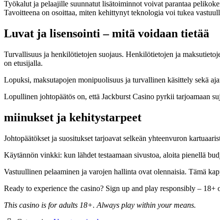
Työkalut ja pelaajille suunnatut lisätoiminnot voivat parantaa pelikoke
Tavoitteena on osoittaa, miten kehittynyt teknologia voi tukea vastuull
Luvat ja lisensointi – mitä voidaan tietää
Turvallisuus ja henkilötietojen suojaus. Henkilötietojen ja maksutietoje
on etusijalla.
Lopuksi, maksutapojen monipuolisuus ja turvallinen käsittely sekä ajant
Lopullinen johtopäätös on, että Jackburst Casino pyrkii tarjoamaan su
miinukset ja kehitystarpeet
Johtopäätökset ja suositukset tarjoavat selkeän yhteenvuron kartuaarista:
Käytännön vinkki: kun lähdet testaamaan sivustoa, aloita pienellä budjet
Vastuullinen pelaaminen ja varojen hallinta ovat olennaisia. Tämä kappal
Ready to experience the casino? Sign up and play responsibly – 18+ 
This casino is for adults 18+. Always play within your means.