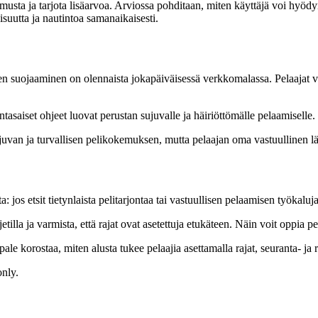
musta ja tarjota lisäarvoa. Arviossa pohditaan, miten käyttäjä voi hyödy
isuutta ja nautintoa samanaikaisesti.
n suojaaminen on olennaista jokapäiväisessä verkkomalassa. Pelaajat voivat
asaiset ohjeet luovat perustan sujuvalle ja häiriöttömälle pelaamiselle.
juvan ja turvallisen pelikokemuksen, mutta pelaajan oma vastuullinen lä
 jos etsit tietynlaista pelitarjontaa tai vastuullisen pelaamisen työkaluj
illa ja varmista, että rajat ovat asetettuja etukäteen. Näin voit oppia pe
e korostaa, miten alusta tukee pelaajia asettamalla rajat, seuranta- ja r
only.