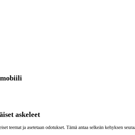
mobiili
iset askeleet
eiset teemat ja asetetaan odotukset. Tämä antaa selkeän kehyksen seuraav