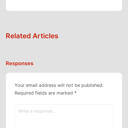
Related Articles
Responses
Your email address will not be published.
Required fields are marked
*