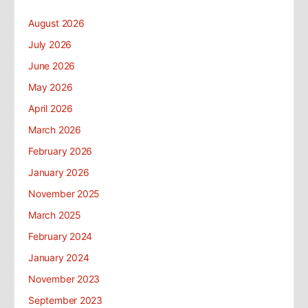
August 2026
July 2026
June 2026
May 2026
April 2026
March 2026
February 2026
January 2026
November 2025
March 2025
February 2024
January 2024
November 2023
September 2023