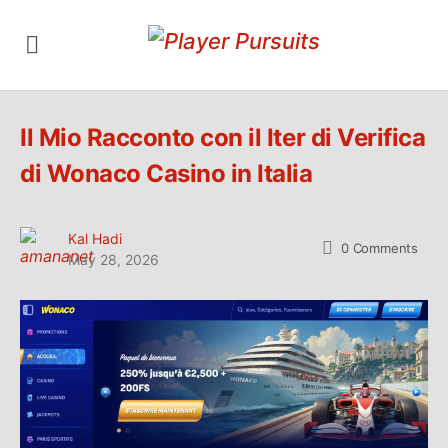
Il Mio Racconto con il Iter di Verifica
di Wonaco Casino in Italia
Kal Hadi
0
Comments
May 28, 2026