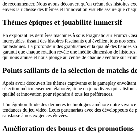
de recommencer. Nous avons découvert qu’en créant des histoires excit
envers la richesse des thèmes et l’innovation visuelle assure que chaqu
Thèmes épiques et jouabilité immersif
En explorant les dernières machines à sous Pragmatic sur Frumzi Casin
incroyables, tissant des histoires fascinants qui éveillent tous nos se
fantastiques. La profondeur des graphismes et la qualité des bandes so
garantit que chaque rotation révèle une inédite dimension de histoire
qui nous amuse et nous plonge au centre de chaque aventure sur Frum
Points saillants de la sélection de matchs 
Après avoir découvert les thèmes captivants et le gameplay envoûtant
sélection méticuleusement élaborée, riche en jeux divers qui satisfont a
qualité et innovation pour répondre à tous les préférences.
L’intégration fluide des dernières technologies améliore notre vivanc
tendances du jeu vidéo. Leurs partenariats avec des développeurs de p
satisfasse à nos exigences élevées.
Amélioration des bonus et des promotions