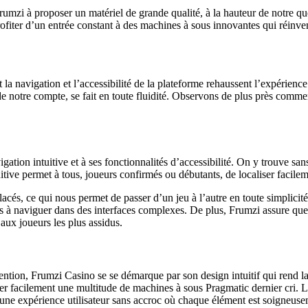
zi à proposer un matériel de grande qualité, à la hauteur de notre quêt
profiter d’un entrée constant à des machines à sous innovantes qui réinve
navigation et l’accessibilité de la plateforme rehaussent l’expérience d
 notre compte, se fait en toute fluidité. Observons de plus près comment 
igation intuitive et à ses fonctionnalités d’accessibilité. On y trouve s
tive permet à tous, joueurs confirmés ou débutants, de localiser facilem
acés, ce qui nous permet de passer d’un jeu à l’autre en toute simplici
à naviguer dans des interfaces complexes. De plus, Frumzi assure que le
 aux joueurs les plus assidus.
attention, Frumzi Casino se se démarque par son design intuitif qui rend
rer facilement une multitude de machines à sous Pragmatic dernier cri. La 
une expérience utilisateur sans accroc où chaque élément est soigneusem