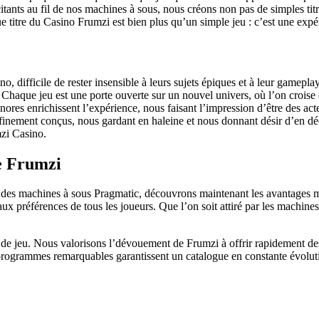
ants au fil de nos machines à sous, nous créons non pas de simples titr
e titre du Casino Frumzi est bien plus qu’un simple jeu : c’est une expé
o, difficile de rester insensible à leurs sujets épiques et à leur game
ns. Chaque jeu est une porte ouverte sur un nouvel univers, où l’on crois
nores enrichissent l’expérience, nous faisant l’impression d’être des a
s finement conçus, nous gardant en haleine et nous donnant désir d’en d
zi Casino.
de Frumzi
 des machines à sous Pragmatic, découvrons maintenant les avantages ma
ux préférences de tous les joueurs. Que l’on soit attiré par les machines 
e de jeu. Nous valorisons l’dévouement de Frumzi à offrir rapidement de
rogrammes remarquables garantissent un catalogue en constante évolution