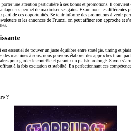
e porter une attention particulière à ses bonus et promotions. Il convient
avantageuses permet de maximiser ses gains. Examinons les différentes p
eur parti de ces opportunités. Se tenir informé des promotions à venir per
sletters et les annonces de Frumzi, on peut affiner son approche et s’a
lles.
issante
st essentiel de trouver un juste équilibre entre stratégie, timing et plais
es des machines à sous, nous pouvons élaborer des approches tirant part
ires pour garder le contrôle et garantir un plaisir prolongé. Savoir s’a
 offrant à la fois excitation et stabilité. En perfectionnant ces compéte
urs ?