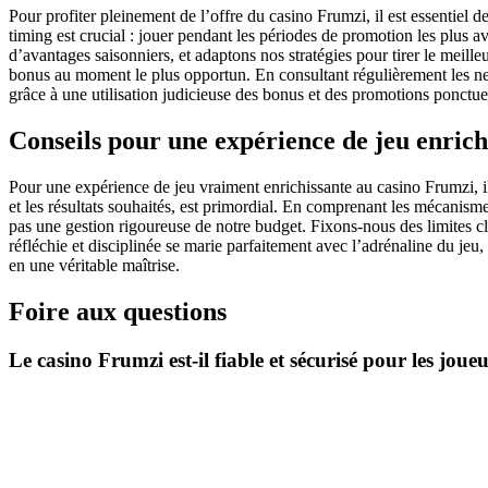
Pour profiter pleinement de l’offre du casino Frumzi, il est essentiel d
timing est crucial : jouer pendant les périodes de promotion les plus 
d’avantages saisonniers, et adaptons nos stratégies pour tirer le meill
bonus au moment le plus opportun. En consultant régulièrement les new
grâce à une utilisation judicieuse des bonus et des promotions ponctue
Conseils pour une expérience de jeu enrich
Pour une expérience de jeu vraiment enrichissante au casino Frumzi, il e
et les résultats souhaités, est primordial. En comprenant les mécanism
pas une gestion rigoureuse de notre budget. Fixons-nous des limites cla
réfléchie et disciplinée se marie parfaitement avec l’adrénaline du jeu,
en une véritable maîtrise.
Foire aux questions
Le casino Frumzi est-il fiable et sécurisé pour les joue