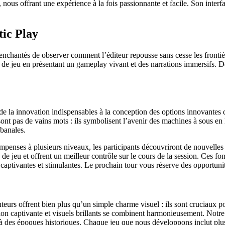
nous offrant une expérience à la fois passionnante et facile. Son inter
tic Play
chantés de observer comment l’éditeur repousse sans cesse les frontière
ce de jeu en présentant un gameplay vivant et des narrations immersif
 de la innovation indispensables à la conception des options innovante
ont pas de vains mots : ils symbolisent l’avenir des machines à sous en 
 banales.
mpenses à plusieurs niveaux, les participants découvriront de nouvelle
 de jeu et offrent un meilleur contrôle sur le cours de la session. Ces 
aptivantes et stimulantes. Le prochain tour vous réserve des opportunité
eurs offrent bien plus qu’un simple charme visuel : ils sont cruciaux p
tion captivante et visuels brillants se combinent harmonieusement. Notre
 des époques historiques. Chaque jeu que nous développons inclut plusieu