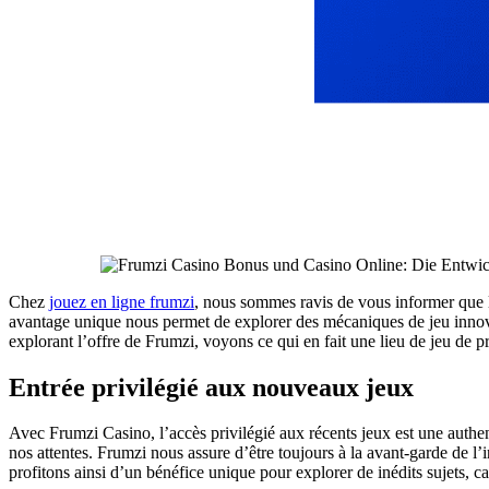
Chez
jouez en ligne frumzi
, nous sommes ravis de vous informer que l
avantage unique nous permet de explorer des mécaniques de jeu innovant
explorant l’offre de Frumzi, voyons ce qui en fait une lieu de jeu de 
Entrée privilégié aux nouveaux jeux
Avec Frumzi Casino, l’accès privilégié aux récents jeux est une authent
nos attentes. Frumzi nous assure d’être toujours à la avant-garde de l
profitons ainsi d’un bénéfice unique pour explorer de inédits sujets, c