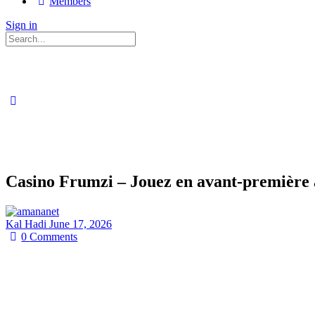
Members
Sign in
Search
for:
Casino Frumzi – Jouez en avant-première 
Kal Hadi
June 17, 2026
0
Comments