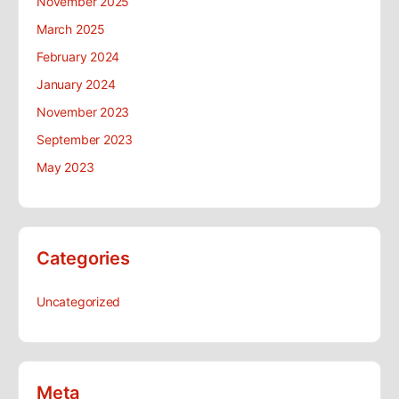
November 2025
March 2025
February 2024
January 2024
November 2023
September 2023
May 2023
Categories
Uncategorized
Meta