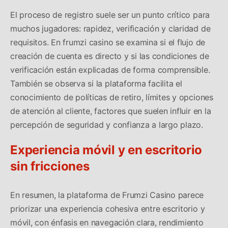
El proceso de registro suele ser un punto crítico para
muchos jugadores: rapidez, verificación y claridad de
requisitos. En frumzi casino se examina si el flujo de
creación de cuenta es directo y si las condiciones de
verificación están explicadas de forma comprensible.
También se observa si la plataforma facilita el
conocimiento de políticas de retiro, límites y opciones
de atención al cliente, factores que suelen influir en la
percepción de seguridad y confianza a largo plazo.
Experiencia móvil y en escritorio
sin fricciones
En resumen, la plataforma de Frumzi Casino parece
priorizar una experiencia cohesiva entre escritorio y
móvil, con énfasis en navegación clara, rendimiento