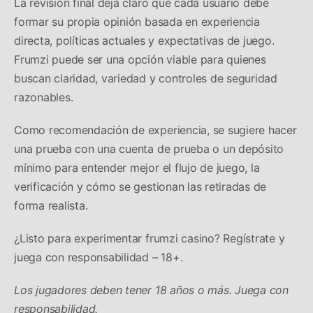
La revisión final deja claro que cada usuario debe
formar su propia opinión basada en experiencia
directa, políticas actuales y expectativas de juego.
Frumzi puede ser una opción viable para quienes
buscan claridad, variedad y controles de seguridad
razonables.
Como recomendación de experiencia, se sugiere hacer
una prueba con una cuenta de prueba o un depósito
mínimo para entender mejor el flujo de juego, la
verificación y cómo se gestionan las retiradas de
forma realista.
¿Listo para experimentar frumzi casino? Regístrate y
juega con responsabilidad – 18+.
Los jugadores deben tener 18 años o más. Juega con
responsabilidad.