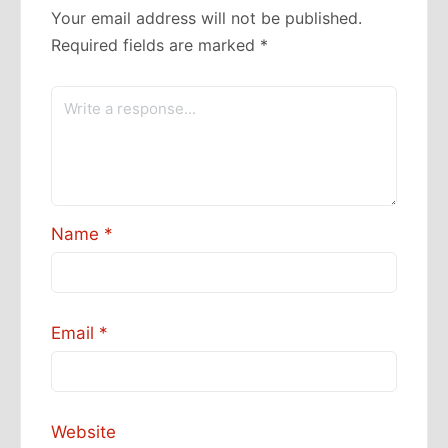
Your email address will not be published.
Required fields are marked
*
Name
*
Email
*
Website