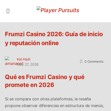
Frumzi Casino 2026: Guía de inicio
y reputación online
Kal Hadi
0
Comments
May 27, 2026
Qué es Frumzi Casino y qué
promete en 2026
Si se compara con otras plataformas, la reseña
propone observar diferencias en estructura de menús,