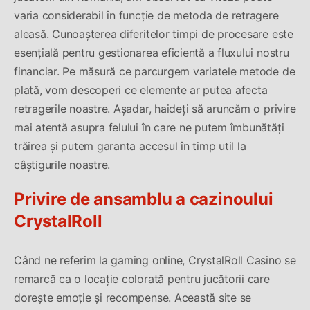
varia considerabil în funcție de metoda de retragere
aleasă. Cunoașterea diferitelor timpi de procesare este
esențială pentru gestionarea eficientă a fluxului nostru
financiar. Pe măsură ce parcurgem variatele metode de
plată, vom descoperi ce elemente ar putea afecta
retragerile noastre. Așadar, haideți să aruncăm o privire
mai atentă asupra felului în care ne putem îmbunătăți
trăirea și putem garanta accesul în timp util la
câștigurile noastre.
Privire de ansamblu a cazinoului
CrystalRoll
Când ne referim la gaming online, CrystalRoll Casino se
remarcă ca o locație colorată pentru jucătorii care
dorește emoție și recompense. Această site se