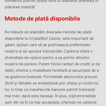
momentul potrivit poate face cu adevărat diferența în
plăcerea noastră!
Metode de plată disponibile
Pe măsură ce analizăm diversele metode de plată
disponibile la CrystalRoll Casino, este important să
găsim opțiuni care să se potrivească preferințelor
noastre și să ușureze tranzacțiile. Cazinoul oferă o
diversitate de opțiuni pentru a se potrivi stilurilor
noastre de pariere. Putem folosi carduri de credit și de
debit, oferind o modalitate familiară și securizată de a
ne gestiona fondurile. Portofelele electronice precum
Skrill și Neteller se evidențiază prin viteza și confortul
lor, în timp ce transferurile bancare permit tranzacții
mai mari, dacă este necesar. În plus, criptomonedele
sunt din ce în ce mai acceptate, oferindu-ne variante