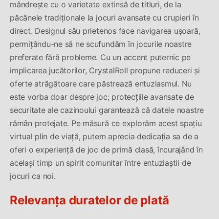
mândrește cu o varietate extinsă de titluri, de la
păcănele tradiționale la jocuri avansate cu crupieri în
direct. Designul său prietenos face navigarea ușoară,
permițându-ne să ne scufundăm în jocurile noastre
preferate fără probleme. Cu un accent puternic pe
implicarea jucătorilor, CrystalRoll propune reduceri și
oferte atrăgătoare care păstrează entuziasmul. Nu
este vorba doar despre joc; protecțiile avansate de
securitate ale cazinoului garantează că datele noastre
rămân protejate. Pe măsură ce explorăm acest spațiu
virtual plin de viață, putem aprecia dedicația sa de a
oferi o experiență de joc de primă clasă, încurajând în
același timp un spirit comunitar între entuziaștii de
jocuri ca noi.
Relevanța duratelor de plată