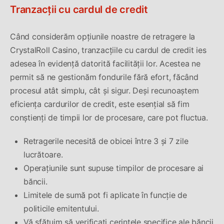
Tranzacții cu cardul de credit
Când considerăm opțiunile noastre de retragere la
CrystalRoll Casino, tranzacțiile cu cardul de credit ies
adesea în evidență datorită facilității lor. Acestea ne
permit să ne gestionăm fondurile fără efort, făcând
procesul atât simplu, cât și sigur. Deși recunoaștem
eficiența cardurilor de credit, este esențial să fim
conștienți de timpii lor de procesare, care pot fluctua.
Retragerile necesită de obicei între 3 și 7 zile
lucrătoare.
Operațiunile sunt supuse timpilor de procesare ai
băncii.
Limitele de sumă pot fi aplicate în funcție de
politicile emitentului.
Vă sfătuim să verificați cerințele specifice ale băncii