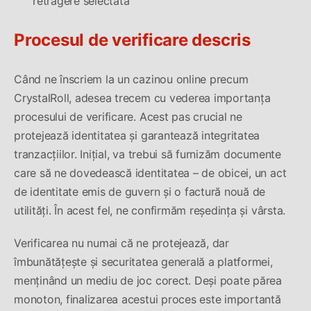
retragere selectată
Procesul de verificare descris
Când ne înscriem la un cazinou online precum
CrystalRoll, adesea trecem cu vederea importanța
procesului de verificare. Acest pas crucial ne
protejează identitatea și garantează integritatea
tranzacțiilor. Inițial, va trebui să furnizăm documente
care să ne dovedească identitatea – de obicei, un act
de identitate emis de guvern și o factură nouă de
utilități. În acest fel, ne confirmăm reședința și vârsta.
Verificarea nu numai că ne protejează, dar
îmbunătățește și securitatea generală a platformei,
menținând un mediu de joc corect. Deși poate părea
monoton, finalizarea acestui proces este importantă