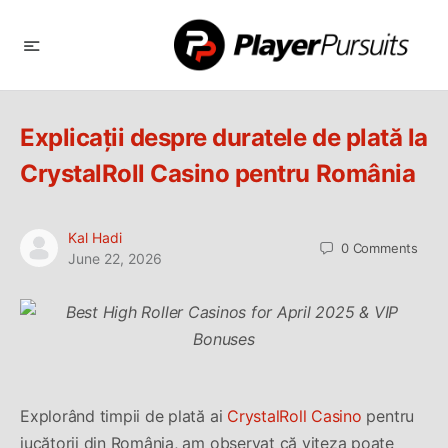
Explicații despre duratele de plată la
CrystalRoll Casino pentru România
Kal Hadi
0
Comments
June 22, 2026
Explorând timpii de plată ai
CrystalRoll Casino
pentru
jucătorii din România, am observat că viteza poate