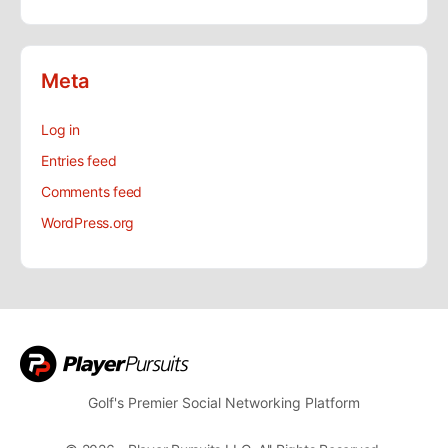
Meta
Log in
Entries feed
Comments feed
WordPress.org
Golf's Premier Social Networking Platform