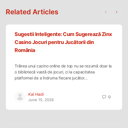
Related Articles
Sugestii Inteligente: Cum Sugerează Zinx
Casino Jocuri pentru Jucătorii din
România
Trăirea unui cazino online de top nu se rezumă doar la
o bibliotecă vastă de jocuri, ci la capacitatea
platformei de a îndruma fiecare jucător…
Kal Hadi
0
June 15, 2026