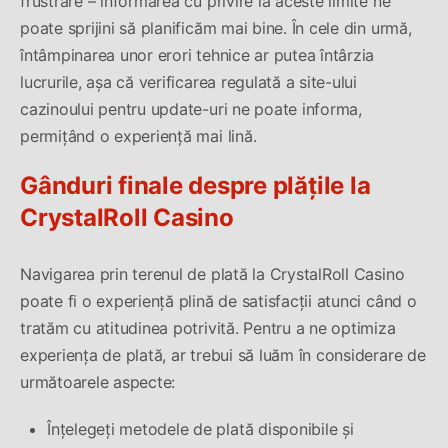
frustrare – informarea cu privire la aceste limite ne
poate sprijini să planificăm mai bine. În cele din urmă,
întâmpinarea unor erori tehnice ar putea întârzia
lucrurile, așa că verificarea regulată a site-ului
cazinoului pentru update-uri ne poate informa,
permițând o experiență mai lină.
Gânduri finale despre plățile la
CrystalRoll Casino
Navigarea prin terenul de plată la CrystalRoll Casino
poate fi o experiență plină de satisfacții atunci când o
tratăm cu atitudinea potrivită. Pentru a ne optimiza
experiența de plată, ar trebui să luăm în considerare de
următoarele aspecte:
Înțelegeți metodele de plată disponibile și