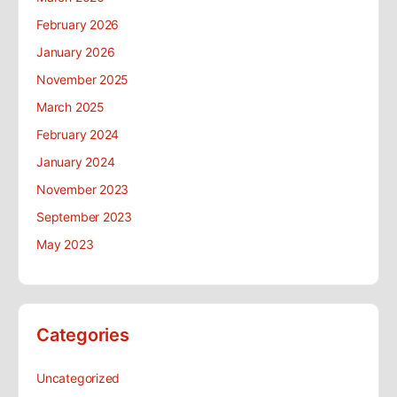
February 2026
January 2026
November 2025
March 2025
February 2024
January 2024
November 2023
September 2023
May 2023
Categories
Uncategorized