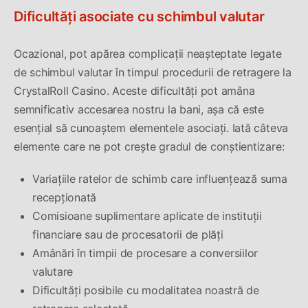
Dificultăți asociate cu schimbul valutar
Ocazional, pot apărea complicații neașteptate legate
de schimbul valutar în timpul procedurii de retragere la
CrystalRoll Casino. Aceste dificultăți pot amâna
semnificativ accesarea nostru la bani, așa că este
esențial să cunoaștem elementele asociați. Iată câteva
elemente care ne pot crește gradul de conștientizare:
Variațiile ratelor de schimb care influențează suma
recepționată
Comisioane suplimentare aplicate de instituții
financiare sau de procesatorii de plăți
Amânări în timpii de procesare a conversiilor
valutare
Dificultăți posibile cu modalitatea noastră de