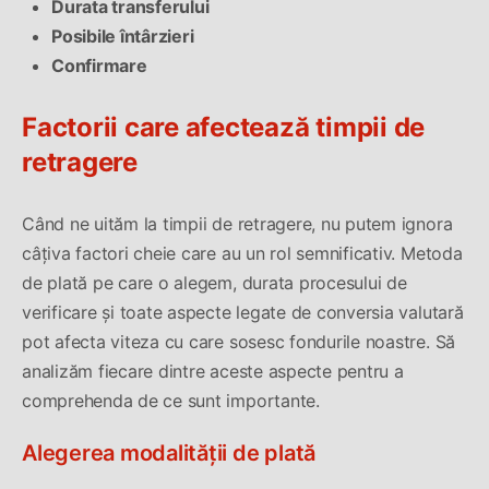
Durata transferului
Posibile întârzieri
Confirmare
Factorii care afectează timpii de
retragere
Când ne uităm la timpii de retragere, nu putem ignora
câțiva factori cheie care au un rol semnificativ. Metoda
de plată pe care o alegem, durata procesului de
verificare și toate aspecte legate de conversia valutară
pot afecta viteza cu care sosesc fondurile noastre. Să
analizăm fiecare dintre aceste aspecte pentru a
comprehenda de ce sunt importante.
Alegerea modalității de plată