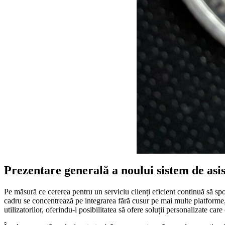
Prezentare generală a noului sistem de asi
Pe măsură ce cererea pentru un serviciu clienți eficient continuă să sp
cadru se concentrează pe integrarea fără cusur pe mai multe platforme, g
utilizatorilor, oferindu-i posibilitatea să ofere soluții personalizate car