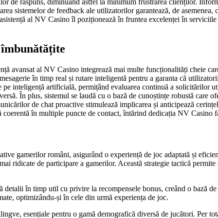
lor de răspuns, diminuând astfel la minimum frustrarea clienților. Informa
rarea sistemelor de feedback ale utilizatorilor garantează, de asemenea, că
sistență al NV Casino îl poziționează în fruntea excelenței în serviciile 
t îmbunătățite
tență avansat al NV Casino integrează mai multe funcționalități cheie car
mesagerie în timp real și rutare inteligentă pentru a garanta că utilizatori
pe inteligență artificială, permițând evaluarea continuă a solicitărilor 
versă. În plus, sistemul se laudă cu o bază de cunoștințe robustă care oferă
nicărilor de chat proactive stimulează implicarea și anticipează cerințele
ă coerentă în multiple puncte de contact, întărind dedicația NV Casino fa
ive gamerilor români, asigurând o experiență de joc adaptată și eficientă
 mai ridicate de participare a gamerilor. Această strategie tactică permi
 detalii în timp util cu privire la recompensele bonus, creând o bază de c
rmate, optimizându-și în cele din urmă experiența de joc.
tilingve, esențiale pentru o gamă demografică diversă de jucători. Per to