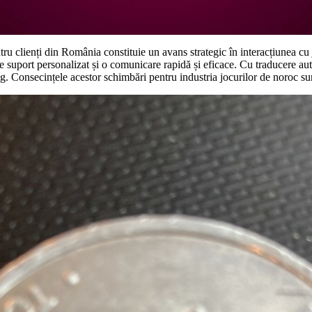
 clienți din România constituie un avans strategic în interacțiunea cu ju
fere suport personalizat și o comunicare rapidă și eficace. Cu traducere 
lung. Consecințele acestor schimbări pentru industria jocurilor de noroc s