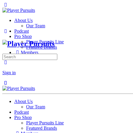
About Us
Our Team
Podcast
Pro Shop
Player Pursuits Line
Featured Brands
Members
Search
for:
Sign in
Close
Close
About Us
Our Team
Podcast
Pro Shop
Player Pursuits Line
Featured Brands