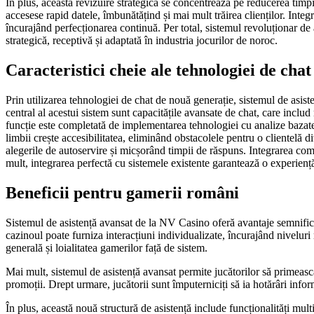
În plus, această revizuire strategică se concentrează pe reducerea timpi
accesese rapid datele, îmbunătățind și mai mult trăirea clienților. Integ
încurajând perfecționarea continuă. Per total, sistemul revoluționar de a
strategică, receptivă și adaptată în industria jocurilor de noroc.
Caracteristici cheie ale tehnologiei de cha
Prin utilizarea tehnologiei de chat de nouă generație, sistemul de asis
central al acestui sistem sunt capacitățile avansate de chat, care includ 
funcție este completată de implementarea tehnologiei cu analize bazate 
limbii crește accesibilitatea, eliminând obstacolele pentru o clientelă di
alegerile de autoservire și micșorând timpii de răspuns. Integrarea comu
mult, integrarea perfectă cu sistemele existente garantează o experienț
Beneficii pentru gamerii români
Sistemul de asistență avansat de la NV Casino oferă avantaje semnificat
cazinoul poate furniza interacțiuni individualizate, încurajând niveluri
generală și loialitatea gamerilor față de sistem.
Mai mult, sistemul de asistență avansat permite jucătorilor să primească
promoții. Drept urmare, jucătorii sunt împuterniciți să ia hotărâri info
În plus, această nouă structură de asistență include funcționalități mul