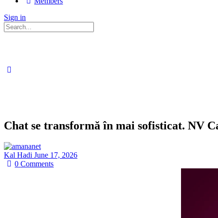
Members
Sign in
Search
for:
Chat se transformă în mai sofisticat. NV C
Kal Hadi
June 17, 2026
0
Comments