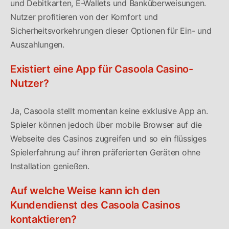
und Debitkarten, E-Wallets und Banküberweisungen.
Nutzer profitieren von der Komfort und
Sicherheitsvorkehrungen dieser Optionen für Ein- und
Auszahlungen.
Existiert eine App für Casoola Casino-
Nutzer?
Ja, Casoola stellt momentan keine exklusive App an.
Spieler können jedoch über mobile Browser auf die
Webseite des Casinos zugreifen und so ein flüssiges
Spielerfahrung auf ihren präferierten Geräten ohne
Installation genießen.
Auf welche Weise kann ich den
Kundendienst des Casoola Casinos
kontaktieren?