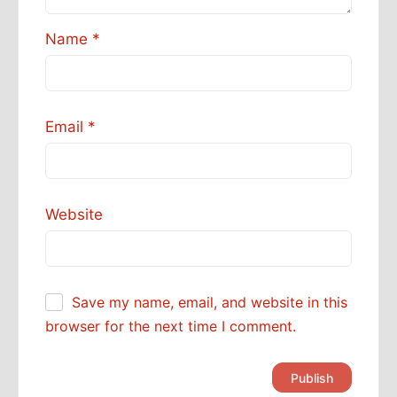
Name
*
Email
*
Website
Save my name, email, and website in this
browser for the next time I comment.