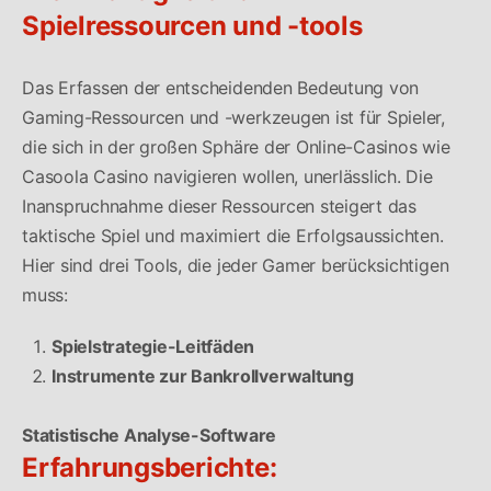
Spielressourcen und -tools
Das Erfassen der entscheidenden Bedeutung von
Gaming-Ressourcen und -werkzeugen ist für Spieler,
die sich in der großen Sphäre der Online-Casinos wie
Casoola Casino navigieren wollen, unerlässlich. Die
Inanspruchnahme dieser Ressourcen steigert das
taktische Spiel und maximiert die Erfolgsaussichten.
Hier sind drei Tools, die jeder Gamer berücksichtigen
muss:
Spielstrategie-Leitfäden
Instrumente zur Bankrollverwaltung
Statistische Analyse-Software
Erfahrungsberichte: