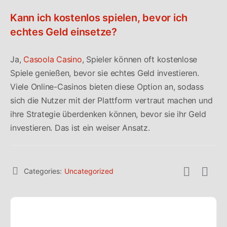
Kann ich kostenlos spielen, bevor ich
echtes Geld einsetze?
Ja,
Casoola Casino
, Spieler können oft kostenlose
Spiele genießen, bevor sie echtes Geld investieren.
Viele Online-Casinos bieten diese Option an, sodass
sich die Nutzer mit der Plattform vertraut machen und
ihre Strategie überdenken können, bevor sie ihr Geld
investieren. Das ist ein weiser Ansatz.
Categories:
Uncategorized