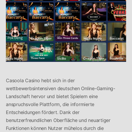
Casoola Casino hebt sich in der
wettbewerbsintensiven deutschen Online-Gaming-
Landschaft hervor und bietet Spielern eine
anspruchsvolle Plattform, die informierte
Entscheidungen fördert. Dank der
benutzerfreundlichen Oberfläche und neuartiger
Funktionen können Nutzer mühelos durch die