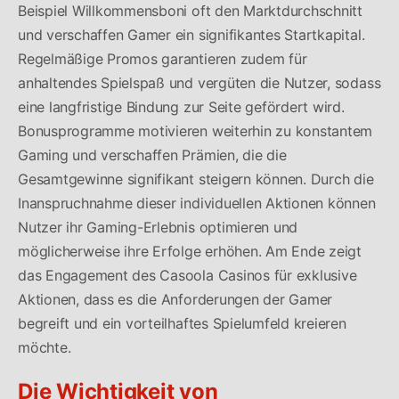
Beispiel Willkommensboni oft den Marktdurchschnitt
und verschaffen Gamer ein signifikantes Startkapital.
Regelmäßige Promos garantieren zudem für
anhaltendes Spielspaß und vergüten die Nutzer, sodass
eine langfristige Bindung zur Seite gefördert wird.
Bonusprogramme motivieren weiterhin zu konstantem
Gaming und verschaffen Prämien, die die
Gesamtgewinne signifikant steigern können. Durch die
Inanspruchnahme dieser individuellen Aktionen können
Nutzer ihr Gaming-Erlebnis optimieren und
möglicherweise ihre Erfolge erhöhen. Am Ende zeigt
das Engagement des Casoola Casinos für exklusive
Aktionen, dass es die Anforderungen der Gamer
begreift und ein vorteilhaftes Spielumfeld kreieren
möchte.
Die Wichtigkeit von