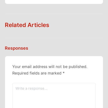
Related Articles
Responses
Your email address will not be published.
Required fields are marked
*