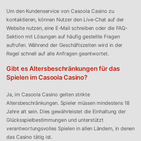
Um den Kundenservice von Casoola Casino zu
kontaktieren, können Nutzer den Live-Chat auf der
Website nutzen, eine E-Mail schreiben oder die FAQ-
Sektion mit Lösungen auf häufig gestellte Fragen
aufrufen. Während der Geschäftszeiten wird in der
Regel schnell auf alle Anfragen geantwortet.
Gibt es Altersbeschränkungen für das
Spielen im Casoola Casino?
Ja, im Casoola Casino gelten strikte
Altersbeschränkungen. Spieler müssen mindestens 18
Jahre alt sein. Dies gewährleistet die Einhaltung der
Glücksspielbestimmungen und unterstützt
verantwortungsvolles Spielen in allen Ländern, in denen
das Casino tätig ist.