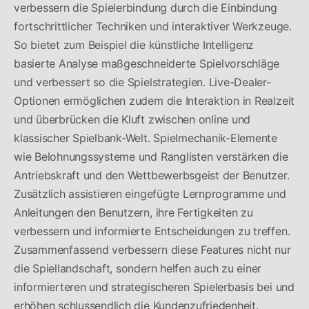
verbessern die Spielerbindung durch die Einbindung
fortschrittlicher Techniken und interaktiver Werkzeuge.
So bietet zum Beispiel die künstliche Intelligenz
basierte Analyse maßgeschneiderte Spielvorschläge
und verbessert so die Spielstrategien. Live-Dealer-
Optionen ermöglichen zudem die Interaktion in Realzeit
und überbrücken die Kluft zwischen online und
klassischer Spielbank-Welt. Spielmechanik-Elemente
wie Belohnungssysteme und Ranglisten verstärken die
Antriebskraft und den Wettbewerbsgeist der Benutzer.
Zusätzlich assistieren eingefügte Lernprogramme und
Anleitungen den Benutzern, ihre Fertigkeiten zu
verbessern und informierte Entscheidungen zu treffen.
Zusammenfassend verbessern diese Features nicht nur
die Spiellandschaft, sondern helfen auch zu einer
informierteren und strategischeren Spielerbasis bei und
erhöhen schlussendlich die Kundenzufriedenheit.