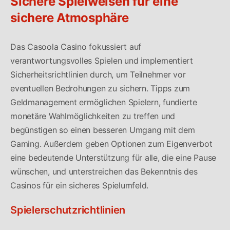
Sichere Spielweisen für eine
sichere Atmosphäre
Das Casoola Casino fokussiert auf
verantwortungsvolles Spielen und implementiert
Sicherheitsrichtlinien durch, um Teilnehmer vor
eventuellen Bedrohungen zu sichern. Tipps zum
Geldmanagement ermöglichen Spielern, fundierte
monetäre Wahlmöglichkeiten zu treffen und
begünstigen so einen besseren Umgang mit dem
Gaming. Außerdem geben Optionen zum Eigenverbot
eine bedeutende Unterstützung für alle, die eine Pause
wünschen, und unterstreichen das Bekenntnis des
Casinos für ein sicheres Spielumfeld.
Spielerschutzrichtlinien