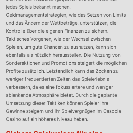
jedes Spiels bekannt machen.
Geldmanagementstrategien, wie das Setzen von Limits
und das Ändern der Wettbeträge, unterstützen, die
Kontrolle über die eigenen Finanzen zu sichern.
Taktisches Vorgehen, wie der Wechsel zwischen
Spielen, um gute Chancen zu ausnutzen, kann sich
ebenfalls als nützlich herausstellen. Die Nutzung von
Sonderaktionen und Promotions steigert die möglichen
Profite zusätzlich. Letztendlich kann das Zocken zu
weniger frequentierten Zeiten das Spielerlebnis
verbessern, da es eine fokussiertere und weniger
ablenkende Atmosphäre bietet. Durch die geplante
Umsetzung dieser Taktiken können Spieler ihre
Gewinne steigern und ihr Spielvergnügen im Casoola
Casino auf ein höheres Niveau heben.