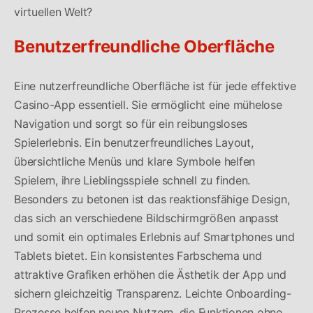
virtuellen Welt?
Benutzerfreundliche Oberfläche
Eine nutzerfreundliche Oberfläche ist für jede effektive
Casino-App essentiell. Sie ermöglicht eine mühelose
Navigation und sorgt so für ein reibungsloses
Spielerlebnis. Ein benutzerfreundliches Layout,
übersichtliche Menüs und klare Symbole helfen
Spielern, ihre Lieblingsspiele schnell zu finden.
Besonders zu betonen ist das reaktionsfähige Design,
das sich an verschiedene Bildschirmgrößen anpasst
und somit ein optimales Erlebnis auf Smartphones und
Tablets bietet. Ein konsistentes Farbschema und
attraktive Grafiken erhöhen die Ästhetik der App und
sichern gleichzeitig Transparenz. Leichte Onboarding-
Prozesse helfen neuen Nutzern, die Funktionen ohne