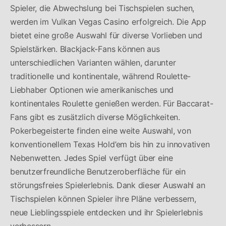
Spieler, die Abwechslung bei Tischspielen suchen,
werden im Vulkan Vegas Casino erfolgreich. Die App
bietet eine große Auswahl für diverse Vorlieben und
Spielstärken. Blackjack-Fans können aus
unterschiedlichen Varianten wählen, darunter
traditionelle und kontinentale, während Roulette-
Liebhaber Optionen wie amerikanisches und
kontinentales Roulette genießen werden. Für Baccarat-
Fans gibt es zusätzlich diverse Möglichkeiten.
Pokerbegeisterte finden eine weite Auswahl, von
konventionellem Texas Hold’em bis hin zu innovativen
Nebenwetten. Jedes Spiel verfügt über eine
benutzerfreundliche Benutzeroberfläche für ein
störungsfreies Spielerlebnis. Dank dieser Auswahl an
Tischspielen können Spieler ihre Pläne verbessern,
neue Lieblingsspiele entdecken und ihr Spielerlebnis