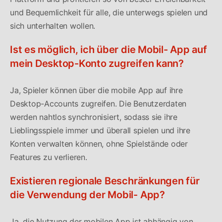
und Bequemlichkeit für alle, die unterwegs spielen und
sich unterhalten wollen.
Ist es möglich, ich über die Mobil- App auf
mein Desktop-Konto zugreifen kann?
Ja, Spieler können über die mobile App auf ihre
Desktop-Accounts zugreifen. Die Benutzerdaten
werden nahtlos synchronisiert, sodass sie ihre
Lieblingsspiele immer und überall spielen und ihre
Konten verwalten können, ohne Spielstände oder
Features zu verlieren.
Existieren regionale Beschränkungen für
die Verwendung der Mobil- App?
Ja, die Nutzung der mobilen App ist abhängig von