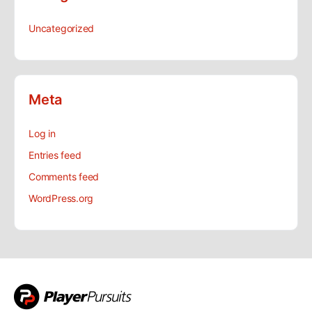
Uncategorized
Meta
Log in
Entries feed
Comments feed
WordPress.org