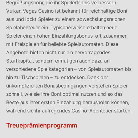
Begrüßungsboni, die ihr Spielerlebnis verbessern.
Vulkan Vegas Casino ist bekannt für reichhaltige Boni
aus und lockt Spieler zu einem abwechslungsreichen
Spielabenteuer ein. Typischerweise erhalten neue
Spieler einen hohen Einzahlungsbonus, oft zusammen
mit Freispielen für beliebte Spielautomaten. Diese
Angebote bieten nicht nur ein hervorragendes
Startkapital, sondern ermutigen auch dazu an,
verschiedene Spielkategorien – von Spielautomaten bis
hin zu Tischspielen – zu entdecken. Dank der
unkomplizierten Bonusbedingungen verstehen Spieler
schnell, wie sie ihre Boni optimal nutzen und so das
Beste aus ihrer ersten Einzahlung herausholen können,
während sie ihr aufregendes Casino-Abenteuer starten.
Treueprämienprogramm