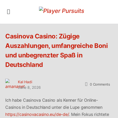
Casinova Casino: Zügige
Auszahlungen, umfangreiche Boni
und unbegrenzter Spaß in
Deutschland
Kal Hadi
0
Comments
June 8, 2026
Ich habe Casinova Casino als Kenner für Online-
Casinos in Deutschland unter die Lupe genommen
https://casinovacasino.eu/de-de/
. Mein Fokus richtete