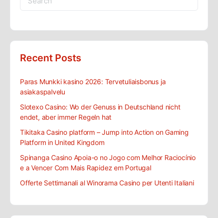
for:
Recent Posts
Paras Munkki kasino 2026: Tervetuliaisbonus ja
asiakaspalvelu
Slotexo Casino: Wo der Genuss in Deutschland nicht
endet, aber immer Regeln hat
Tikitaka Casino platform – Jump into Action on Gaming
Platform in United Kingdom
Spinanga Casino Apoia-o no Jogo com Melhor Raciocínio
e a Vencer Com Mais Rapidez em Portugal
Offerte Settimanali al Winorama Casino per Utenti Italiani