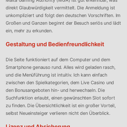
Malta Gaming Authority (MGA) ist gut erkennbar, was
direkt Glaubwürdigkeit vermittelt. Die Anmeldung ist
unkompliziert und folgt den deutschen Vorschriften. Im
Großen und Ganzen beginnt der Besuch seriös und lädt
ein, mehr zu erkunden.
Gestaltung und Bedienfreundlichkeit
Die Seite funktioniert auf dem Computer und dem
Smartphone genauso rund. Alles wird geladen rasch,
und die Menüführung ist intuitiv. Ich kann einfach
zwischen den Spielkategorien, dem Live Casino und
den Bonusangeboten hin- und herwechseln. Die
Suchfunktion erlaubt, einen gewünschten Slot sofort
zu finden. Die Übersichtlichkeit ist ein großer Vorteil,
selbst Neueinsteiger verlieren nicht den Überblick.
Lizenz und Absicherung