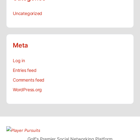
Uncategorized
Meta
Log in
Entries feed
Comments feed
WordPress.org
Golf's Premier Social Networking Platform