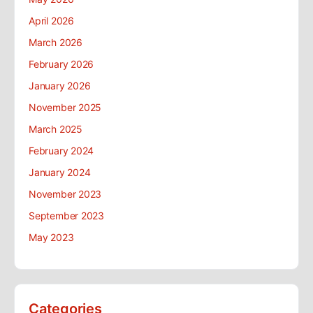
April 2026
March 2026
February 2026
January 2026
November 2025
March 2025
February 2024
January 2024
November 2023
September 2023
May 2023
Categories