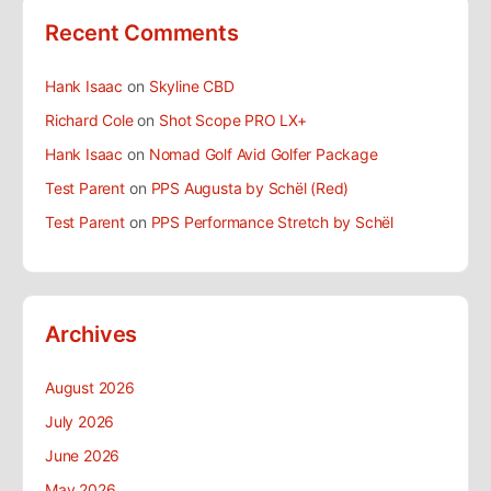
Recent Comments
Hank Isaac
on
Skyline CBD
Richard Cole
on
Shot Scope PRO LX+
Hank Isaac
on
Nomad Golf Avid Golfer Package
Test Parent
on
PPS Augusta by Schël (Red)
Test Parent
on
PPS Performance Stretch by Schël
Archives
August 2026
July 2026
June 2026
May 2026