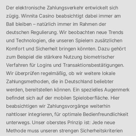
Der elektronische Zahlungsverkehr entwickelt sich
zügig. Winnita Casino beabsichtigt dabei immer am
Ball bleiben – natürlich immer im Rahmen der
deutschen Regulierung. Wir beobachten neue Trends
und Technologien, die unseren Spielern zusätzlichen
Komfort und Sicherheit bringen könnten. Dazu gehört
zum Beispiel die stärkere Nutzung biometrischer
Verfahren für Logins und Transaktionsbestätigungen.
Wir überprüfen regelmäßig, ob wir weitere lokale
Zahlungsmethoden, die in Deutschland beliebter
werden, bereitstellen können. Ein spezielles Augenmerk
befindet sich auf der mobilen Spieloberfläche. Hier
beabsichtigen wir Zahlungsvorgänge weiterhin
nahtloser integrieren, für optimale Bedienfreundlichkeit
unterwegs. Unser oberstes Prinzip ist: Jede neue
Methode muss unseren strengen Sicherheitskriterien