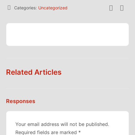
Categories:
Uncategorized
Related Articles
Responses
Your email address will not be published.
Required fields are marked
*