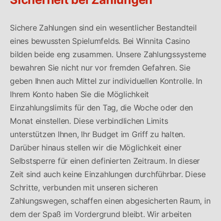
Sichere Zahlungen sind ein wesentlicher Bestandteil
eines bewussten Spielumfelds. Bei Winnita Casino
bilden beide eng zusammen. Unsere Zahlungssysteme
bewahren Sie nicht nur vor fremden Gefahren. Sie
geben Ihnen auch Mittel zur individuellen Kontrolle. In
Ihrem Konto haben Sie die Möglichkeit
Einzahlungslimits für den Tag, die Woche oder den
Monat einstellen. Diese verbindlichen Limits
unterstützen Ihnen, Ihr Budget im Griff zu halten.
Darüber hinaus stellen wir die Möglichkeit einer
Selbstsperre für einen definierten Zeitraum. In dieser
Zeit sind auch keine Einzahlungen durchführbar. Diese
Schritte, verbunden mit unseren sicheren
Zahlungswegen, schaffen einen abgesicherten Raum, in
dem der Spaß im Vordergrund bleibt. Wir arbeiten