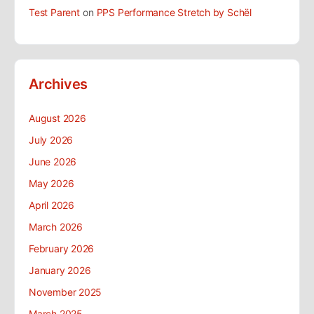
Test Parent
on
PPS Performance Stretch by Schël
Archives
August 2026
July 2026
June 2026
May 2026
April 2026
March 2026
February 2026
January 2026
November 2025
March 2025