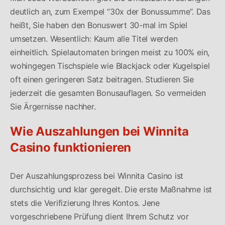
deutlich an, zum Exempel “30x der Bonussumme”. Das
heißt, Sie haben den Bonuswert 30-mal im Spiel
umsetzen. Wesentlich: Kaum alle Titel werden
einheitlich. Spielautomaten bringen meist zu 100% ein,
wohingegen Tischspiele wie Blackjack oder Kugelspiel
oft einen geringeren Satz beitragen. Studieren Sie
jederzeit die gesamten Bonusauflagen. So vermeiden
Sie Ärgernisse nachher.
Wie Auszahlungen bei Winnita
Casino funktionieren
Der Auszahlungsprozess bei Winnita Casino ist
durchsichtig und klar geregelt. Die erste Maßnahme ist
stets die Verifizierung Ihres Kontos. Jene
vorgeschriebene Prüfung dient Ihrem Schutz vor