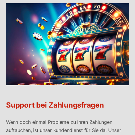
Support bei Zahlungsfragen
Wenn doch einmal Probleme zu Ihren Zahlungen
auftauchen, ist unser Kundendienst für Sie da. Unser