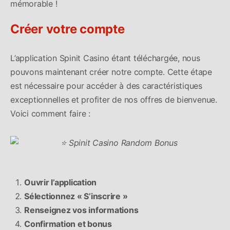
mémorable !
Créer votre compte
L’application Spinit Casino étant téléchargée, nous
pouvons maintenant créer notre compte. Cette étape
est nécessaire pour accéder à des caractéristiques
exceptionnelles et profiter de nos offres de bienvenue.
Voici comment faire :
Ouvrir l’application
Sélectionnez « S’inscrire »
Renseignez vos informations
Confirmation et bonus