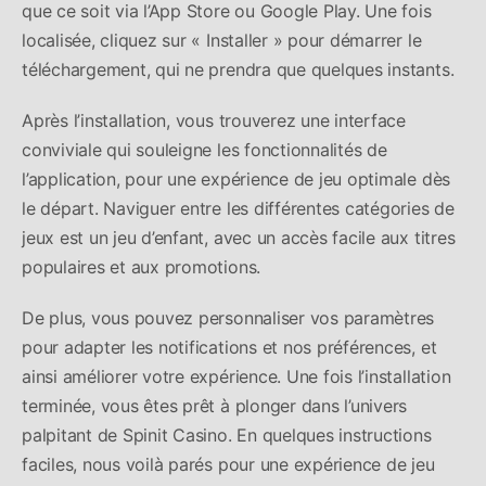
que ce soit via l’App Store ou Google Play. Une fois
localisée, cliquez sur « Installer » pour démarrer le
téléchargement, qui ne prendra que quelques instants.
Après l’installation, vous trouverez une interface
conviviale qui souleigne les fonctionnalités de
l’application, pour une expérience de jeu optimale dès
le départ. Naviguer entre les différentes catégories de
jeux est un jeu d’enfant, avec un accès facile aux titres
populaires et aux promotions.
De plus, vous pouvez personnaliser vos paramètres
pour adapter les notifications et nos préférences, et
ainsi améliorer votre expérience. Une fois l’installation
terminée, vous êtes prêt à plonger dans l’univers
palpitant de Spinit Casino. En quelques instructions
faciles, nous voilà parés pour une expérience de jeu