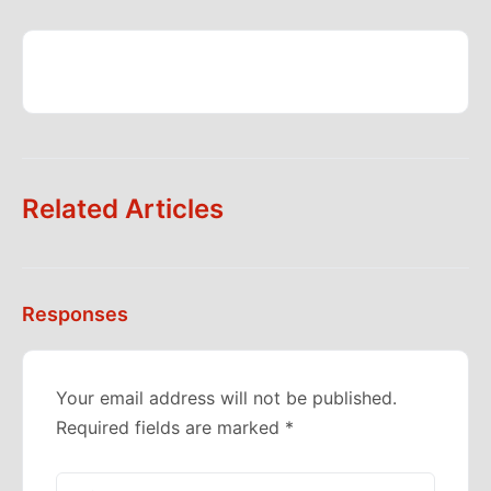
Related Articles
Responses
Your email address will not be published.
Required fields are marked
*