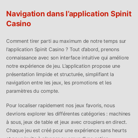
Navigation dans l’application Spinit
Casino
Comment tirer parti au maximum de notre temps sur
l’application Spinit Casino ? Tout d’abord, prenons
connaissance avec son interface intuitive qui améliore
notre expérience de jeu. L’application propose une
présentation limpide et structurée, simplifiant la
navigation entre les jeux, les promotions et les
paramètres du compte.
Pour localiser rapidement nos jeux favoris, nous
devrions explorer les différentes catégories : machines
à sous, jeux de table et jeux avec croupiers en direct.
Chaque jeu est créé pour une expérience sans heurts