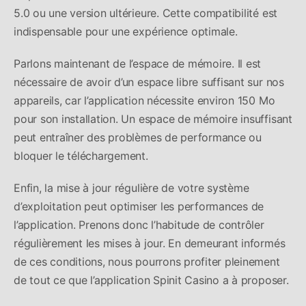
5.0 ou une version ultérieure. Cette compatibilité est
indispensable pour une expérience optimale.
Parlons maintenant de l’espace de mémoire. Il est
nécessaire de avoir d’un espace libre suffisant sur nos
appareils, car l’application nécessite environ 150 Mo
pour son installation. Un espace de mémoire insuffisant
peut entraîner des problèmes de performance ou
bloquer le téléchargement.
Enfin, la mise à jour régulière de votre système
d’exploitation peut optimiser les performances de
l’application. Prenons donc l’habitude de contrôler
régulièrement les mises à jour. En demeurant informés
de ces conditions, nous pourrons profiter pleinement
de tout ce que l’application Spinit Casino a à proposer.